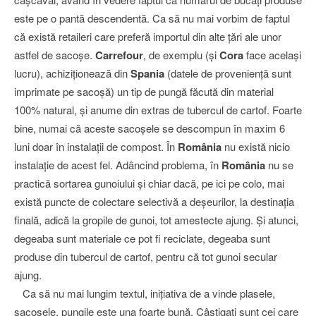
este pe o pantă descendentă. Ca să nu mai vorbim de faptul
că există retaileri care preferă importul din alte ţări ale unor
astfel de sacoşe.
Carrefour
, de exemplu (şi
Cora
face acelaşi
lucru), achiziţionează din
Spania
(datele de provenienţă sunt
imprimate pe sacoşă) un tip de pungă făcută din material
100% natural, şi anume din extras de tubercul de cartof. Foarte
bine, numai că aceste sacoşele se descompun în maxim 6
luni doar în instalaţii de compost. În
România
nu există nicio
instalaţie de acest fel. Adâncind problema, în
România
nu se
practică sortarea gunoiului şi chiar dacă, pe ici pe colo, mai
există puncte de colectare selectivă a deşeurilor, la destinaţia
finală, adică la gropile de gunoi, tot amestecte ajung. Şi atunci,
degeaba sunt materiale ce pot fi reciclate, degeaba sunt
produse din tubercul de cartof, pentru că tot gunoi secular
ajung.
Ca să nu mai lungim textul, iniţiativa de a vinde plasele,
sacoşele, pungile este una foarte bună. Câştigaţi sunt cei care