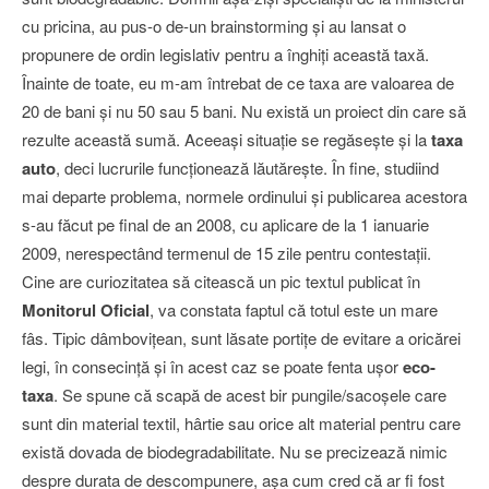
cu pricina, au pus-o de-un brainstorming şi au lansat o
propunere de ordin legislativ pentru a înghiţi această taxă.
Înainte de toate, eu m-am întrebat de ce taxa are valoarea de
20 de bani şi nu 50 sau 5 bani. Nu există un proiect din care să
rezulte această sumă. Aceeaşi situaţie se regăseşte şi la
taxa
auto
, deci lucrurile funcţionează lăutăreşte. În fine, studiind
mai departe problema, normele ordinului şi publicarea acestora
s-au făcut pe final de an 2008, cu aplicare de la 1 ianuarie
2009, nerespectând termenul de 15 zile pentru contestaţii.
Cine are curiozitatea să citească un pic textul publicat în
Monitorul Oficial
, va constata faptul că totul este un mare
fâs. Tipic dâmboviţean, sunt lăsate portiţe de evitare a oricărei
legi, în consecinţă şi în acest caz se poate fenta uşor
eco-
taxa
. Se spune că scapă de acest bir pungile/sacoşele care
sunt din material textil, hârtie sau orice alt material pentru care
există dovada de biodegradabilitate. Nu se precizează nimic
despre durata de descompunere, aşa cum cred că ar fi fost