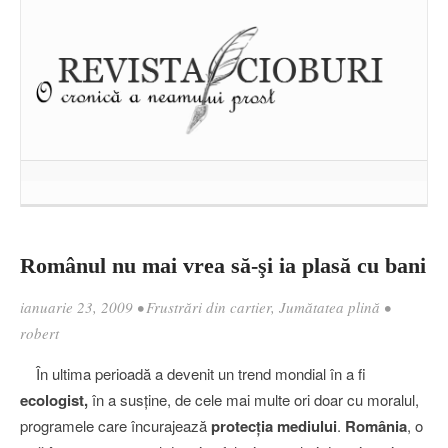
Românul nu mai vrea să-şi ia plasă cu bani
ianuarie 23, 2009
•
Frustrări din cartier
,
Jumătatea plină
•
robert
În ultima perioadă a devenit un trend mondial în a fi
ecologist,
în a susţine, de cele mai multe ori doar cu moralul,
programele care încurajează
protecţia
mediului
.
România
, o