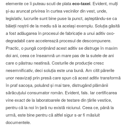
elemente ce îi puteau scuti de plata
eco-taxei
. Evident, mulţi
şi-au aruncat privirea în curtea vecinilor din vest, unde,
legislativ, lucrurile sunt bine puse la punct, aşteptându-se ca
băieţii noştrii de la mediu să ia acelaşi exemplu. Soluţia găsită
a fost adăugarea în procesul de fabricaţie a unui aditiv oxo-
degradabil care accelerează procesul de descompunere.
Practic, o pungă conţinând acest aditiv se distruge în maxim
doi ani, ceea ce înseamnă un mare pas de la sutele de ani
care o păstrau neatinsă. Costurile de producţie cresc
nesemnificativ, deci soluţia este una bună. Am citit părerile
unor neavizaţi prin presă care spun că acest aditiv transformă
în praf sacoşa, poluând şi mai tare, distrugând plămânii
sărăcuţului consumator român. Evident, fals. Iar certificarea
vine exact de la laboratoarele de testare din ţările vestice,
pentru că la noi în ţară nu există niciunul. Ceea ce, până la
urmă, este bine pentru că altfel sigur s-ar fi măsluit
documentele.