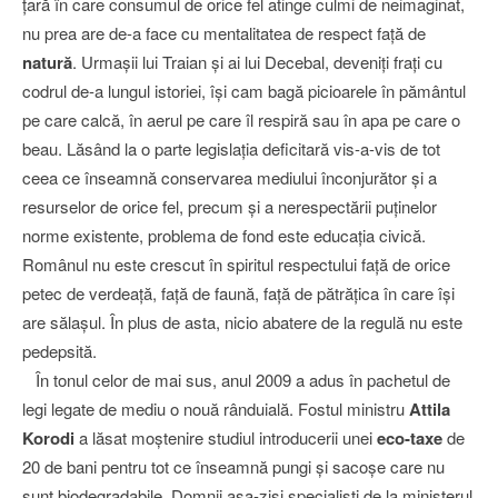
ţară în care consumul de orice fel atinge culmi de neimaginat,
nu prea are de-a face cu mentalitatea de respect faţă de
natură
. Urmaşii lui Traian şi ai lui Decebal, deveniţi fraţi cu
codrul de-a lungul istoriei, îşi cam bagă picioarele în pământul
pe care calcă, în aerul pe care îl respiră sau în apa pe care o
beau. Lăsând la o parte legislaţia deficitară vis-a-vis de tot
ceea ce înseamnă conservarea mediului înconjurător şi a
resurselor de orice fel, precum şi a nerespectării puţinelor
norme existente, problema de fond este educaţia civică.
Românul nu este crescut în spiritul respectului faţă de orice
petec de verdeaţă, faţă de faună, faţă de pătrăţica în care îşi
are sălaşul. În plus de asta, nicio abatere de la regulă nu este
pedepsită.
În tonul celor de mai sus, anul 2009 a adus în pachetul de
legi legate de mediu o nouă rânduială. Fostul ministru
Attila
Korodi
a lăsat moştenire studiul introducerii unei
eco-taxe
de
20 de bani pentru tot ce înseamnă pungi şi sacoşe care nu
sunt biodegradabile. Domnii aşa-zişi specialişti de la ministerul