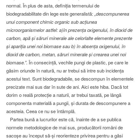
normal. În plus de asta, definiţia termenului de
biodegradabilitate din lege este generalistă:
„descompunerea
unui component chimic organic sub acţiunea
microorganismelor astfel: a)în prezenţa oxigenului, în dioxid de
carbon, apă şi săruri minerale ale celorlalte elemente prezente
şi apariţia unei noi biomase sau b) în absenţa oxigenului, în
dioxid de carbon, metan, săruri minerale şi crearea unei noi
biomase.”.
În consecinţă, vechile pungi de plastic, pe care le
găsim oriunde în natură, nu ar trebui să intre sub incidenţa
acestui text. Sunt biodegradabile, se descompun în elementele
precizate mai sus dar în sute de ani. Aici este hiba. Dacă tot
dorim o reală protecţie a naturii, ar trebui taxată, pe lângă
componenta materială a pungii, şi durata de descompunere a
acesteia. Ceea ce nu se întâmplă.
Partea bună a lucrurilor este că, înainte de a se publica
normele metodologice de mai sus, producătorii români de
sacoşe au început să-şi reorienteze privirea pentru a găsi