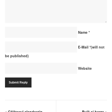
Name
*
E-Mail
*
(will not
be published)
Website
«
Călătorul clandestin
Bulă şi barza
»