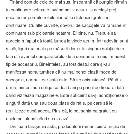
Ţinând cont de cele de mai sus, înseamnă că pungile rămân
în continuare netaxate, având aditiv acum, la acelaşi preţ,
ceea ce ar permite retailerilor să le distribuie gratuit în
continuare. Cu alte cuvinte, covorul de sacoşele va rămâne în
continuare sub picioarele noastre. Ei bine, nu. Trebuie să
apreciem faptul că toată lumea le vinde acum. Într-adevăr, sunt
şi câştiguri materiale pe măsură dar este singura soluţie de a
tăia din avântul cumpărătorului de a consuma în neştire acest
tip de accesoriu. Bineînţeles, au fost destui care şi-au
manifestat nemulţumirea că nu mai beneficiază moca de
sacoşele, normal, dar asta este. Să se obişnuiască. Până la
urmă, nimeni nu-i obligă să dea bani pe pungi de fiecare dată
când vizitează magazinele. Este suficient să-şi achiziţioneze o
singură dată una sau doua plase de rafie, pe care să le
reutilizeze după aceea. Plus că, le pot schimba gratuit cu
unele noi atunci când se uzează.
Din toată tărăşenia asta, producătorii români pierd un pic de
caşcaval, având în vedere faptul că numărul de bucăţi produse