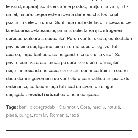
le vând, supăraţi sunt cei care le produc, mulţumită va fi, într-
un fel, natura. Legea este în ceaţă dar efectul a fost unul
pozitiv în cele din urmă. Sunt încă multe de făcut, începând de
la educarea cetăţeanului, până la colectarea şi distrugerea
corespunzătoare a deşeurilor. Păreri vor tot exista, contestatari
privind cine câştigă mai bine în urma acestei legi vor tot
apărea, important este să ne gândim un pic şi la viitor. Să
privim cum va arăta lumea pe care le-o oferim urmaşilor
noştri, întrebându-ne dacă noi ne-am dorim să trăim în ea. Şi
dacă domnii guvernanţi se vor hotărâ să modifice un pic textul
ordonanţei, să facă în aşa fel încât să avem un singur
câştigător:
mediul natural
care ne înconjoară.
Tags:
bani
,
biodegradabil
,
Carrefour
,
Cora
,
mediu
,
natură
,
plasă
,
pungă
,
român
,
Romania
,
taxă