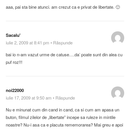
aaa, pai sta bine atunci. am crezut ca e privat de libertate. 🙂
Sacalu'
iulie 2, 2009 at 8:41 pm
•
Răspunde
bai io n-am vazut urme de catuse….da’ poate sunt din alea cu
puf roz!!!
noi22000
iulie 17, 2009 at 9:50 am
•
Răspunde
Nu e minunat cum din cand in cand, ca si cum am apasa un
buton, filmul zilelor de „libertate” incepe sa ruleze in mintile
noastre? Nu-i asa ca e placuta rememorarea? Mai greu e apoi