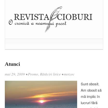
Atunci
mai 29, 2009
•
Promo
,
Rătăciri lirice
•
motzoc
Sunt obosit.
Am obosit să
mă implic în
lucruri fără