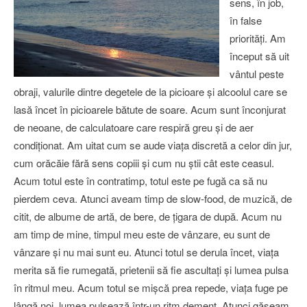
sens, în job,
în false
priorităţi. Am
început să uit
vântul peste
obraji, valurile dintre degetele de la picioare şi alcoolul care se
lasă încet în picioarele bătute de soare. Acum sunt înconjurat
de neoane, de calculatoare care respiră greu şi de aer
condiţionat. Am uitat cum se aude viaţa discretă a celor din jur,
cum orăcăie fără sens copiii şi cum nu ştii cât este ceasul.
Acum totul este în contratimp, totul este pe fugă ca să nu
pierdem ceva. Atunci aveam timp de slow-food, de muzică, de
citit, de albume de artă, de bere, de ţigara de după. Acum nu
am timp de mine, timpul meu este de vânzare, eu sunt de
vânzare şi nu mai sunt eu. Atunci totul se derula încet, viaţa
merita să fie rumegată, prietenii să fie ascultaţi şi lumea pulsa
în ritmul meu. Acum totul se mişcă prea repede, viaţa fuge pe
lângă noi, lumea pulsează într-un ritm dement. Atunci găseam