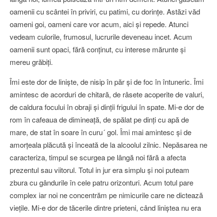
oamenii cu scântei în priviri, cu patimi, cu dorinţe. Astăzi văd
oameni goi, oameni care vor acum, aici şi repede. Atunci
vedeam culorile, frumosul, lucrurile deveneau incet. Acum
oamenii sunt opaci, fără conţinut, cu interese mărunte şi
mereu grăbiţi.
Îmi este dor de linişte, de nisip în păr şi de foc în întuneric. Îmi
amintesc de acorduri de chitară, de râsete acoperite de valuri,
de caldura focului în obraji şi dinţii frigului în spate. Mi-e dor de
rom în cafeaua de dimineaţă, de spălat pe dinţi cu apă de
mare, de stat în soare în curu´ gol. Îmi mai amintesc şi de
amorţeala plăcută şi înceată de la alcoolul zilnic. Nepăsarea ne
caracteriza, timpul se scurgea pe lângă noi fără a afecta
prezentul sau viitorul. Totul in jur era simplu şi noi puteam
zbura cu gândurile în cele patru orizonturi. Acum totul pare
complex iar noi ne concentrăm pe nimicurile care ne dictează
vieţile. Mi-e dor de tăcerile dintre prieteni, când liniştea nu era