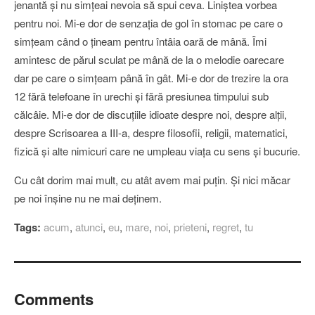
jenantă şi nu simţeai nevoia să spui ceva. Liniştea vorbea
pentru noi. Mi-e dor de senzaţia de gol în stomac pe care o
simţeam când o ţineam pentru întâia oară de mână. Îmi
amintesc de părul sculat pe mână de la o melodie oarecare
dar pe care o simţeam până în gât. Mi-e dor de trezire la ora
12 fără telefoane în urechi şi fără presiunea timpului sub
călcâie. Mi-e dor de discuţiile idioate despre noi, despre alţii,
despre Scrisoarea a III-a, despre filosofii, religii, matematici,
fizică şi alte nimicuri care ne umpleau viaţa cu sens şi bucurie.
Cu cât dorim mai mult, cu atât avem mai puţin. Şi nici măcar
pe noi înşine nu ne mai deţinem.
Tags:
acum
,
atunci
,
eu
,
mare
,
noi
,
prieteni
,
regret
,
tu
Comments