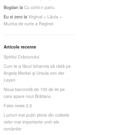
Bogdan
la
Cu ochii-n patru
Eu si zero
la
Virginal + Lăuta =
Muzica de curte a Reginei
Articole recente
Spiritul Crăciunului
Cum le-a făcut Iohannis să râdă pe
Angela Merkel și Ursula von der
Leyen
Noua bancnotă de 100 de lei pe
care apare noul Brătianu
Fake-news 2.0
Lucruri mai puţin ştiute din culisele
celor mai importante uniri ale
românilor