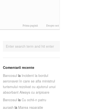
Prima pagină
Despre noi
Comentarii recente
Bancosul
la
Incident la bordul
aeronavei în care se afla ministrul
turismului rezolvat cu ajutorul unui
absorbant Always cu aripioare
Bancosul
la
Cu ochii-n patru
aurash
la
Marea reparaţie