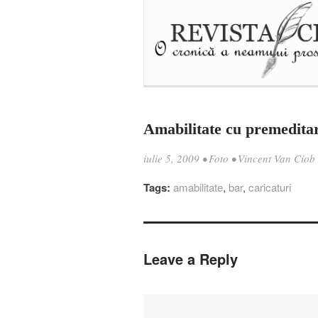
Amabilitate cu premedita
iulie 5, 2009
•
Foto
•
Vincent Van Ciob
Tags:
amabilitate
,
bar
,
caricaturi
Leave a Reply