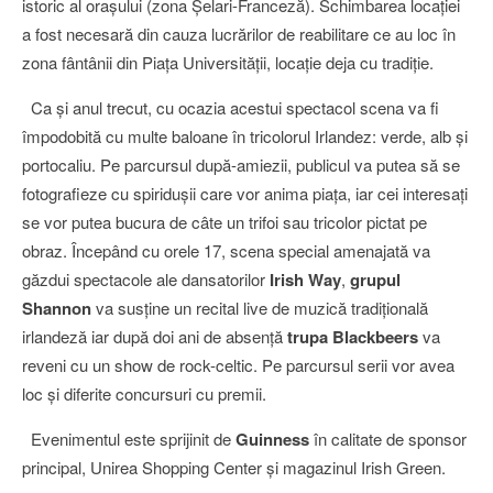
istoric al oraşului (zona Şelari-Franceză). Schimbarea locaţiei
a fost necesară din cauza lucrărilor de reabilitare ce au loc în
zona fântânii din Piaţa Universităţii, locaţie deja cu tradiţie.
Ca şi anul trecut, cu ocazia acestui spectacol scena va fi
împodobită cu multe baloane în tricolorul Irlandez: verde, alb şi
portocaliu. Pe parcursul după-amiezii, publicul va putea să se
fotografieze cu spiriduşii care vor anima piaţa, iar cei interesaţi
se vor putea bucura de câte un trifoi sau tricolor pictat pe
obraz. Începând cu orele 17, scena special amenajată va
găzdui spectacole ale dansatorilor
Irish Way
,
grupul
Shannon
va susţine un recital live de muzică tradiţională
irlandeză iar după doi ani de absenţă
trupa Blackbeers
va
reveni cu un show de rock-celtic. Pe parcursul serii vor avea
loc şi diferite concursuri cu premii.
Evenimentul este sprijinit de
Guinness
în calitate de sponsor
principal, Unirea Shopping Center şi magazinul Irish Green.