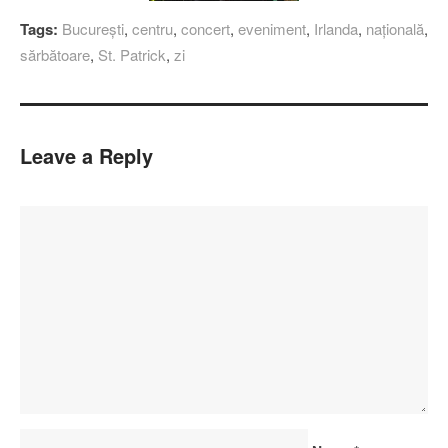
Tags:
Bucureşti
,
centru
,
concert
,
eveniment
,
Irlanda
,
naţională
,
sărbătoare
,
St. Patrick
,
zi
Leave a Reply