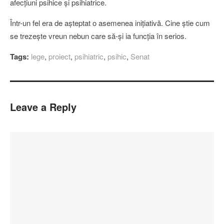
afecţiuni psihice şi psihiatrice.
Într-un fel era de aşteptat o asemenea iniţiativă. Cine ştie cum
se trezeşte vreun nebun care să-şi ia funcţia în serios.
Tags:
lege
,
proiect
,
psihiatric
,
psihic
,
Senat
Leave a Reply