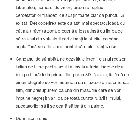
Libertatea, numărul de vineri, prezintă replica
cercetătorilor francezi ce susţin foarte clar că punctul G
există. Descoperirea este cu atât mai spectaculoasă cu
cât mult râvnita zonă erogenă a fost atinsă cu limba de
către unul din voluntarii participanţi la studiu, pe când
cuplul încă se afla la momentul sărutului franţuzesc.
Cancanul de sâmbătă ne dezvăluie intenţiile unui regizor
italian de filme pentru adulţi ajuns la a treia tinereţe de a
începe filmările la primul film porno 3D. Nu se ştie încă ce
cinematografe se vor încumeta să difuzeze un asemenea
film, dar presupunem că una din măsurile care se vor
impune negreşit va fi ca pe toată durata rulării filmului,
spectatorilor să li se ceară să bată din palme.
Duminica închis.