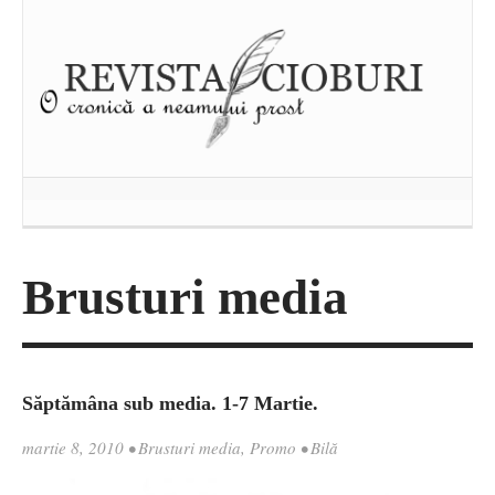
Brusturi media
Săptămâna sub media. 1-7 Martie.
martie 8, 2010
•
Brusturi media
,
Promo
•
Bilă