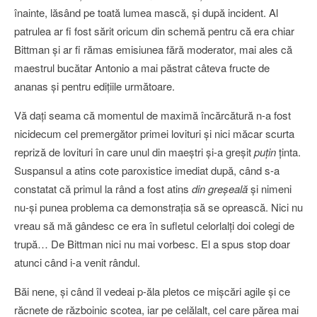
înainte, lăsând pe toată lumea mască, şi după incident. Al
patrulea ar fi fost sărit oricum din schemă pentru că era chiar
Bittman şi ar fi rămas emisiunea fără moderator, mai ales că
maestrul bucătar Antonio a mai păstrat câteva fructe de
ananas şi pentru ediţiile următoare.
Vă daţi seama că momentul de maximă încărcătură n-a fost
nicidecum cel premergător primei lovituri şi nici măcar scurta
repriză de lovituri în care unul din maeştri şi-a greşit
puţin
ţinta.
Suspansul a atins cote paroxistice imediat după, când s-a
constatat că primul la rând a fost atins
din greşeală
şi nimeni
nu-şi punea problema ca demonstraţia să se oprească. Nici nu
vreau să mă gândesc ce era în sufletul celorlalţi doi colegi de
trupă… De Bittman nici nu mai vorbesc. El a spus stop doar
atunci când i-a venit rândul.
Băi nene, şi când îl vedeai p-ăla pletos ce mişcări agile şi ce
răcnete de războinic scotea, iar pe celălalt, cel care părea mai