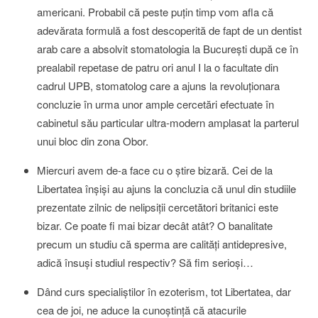
americani. Probabil că peste puţin timp vom afla că
adevărata formulă a fost descoperită de fapt de un dentist
arab care a absolvit stomatologia la Bucureşti după ce în
prealabil repetase de patru ori anul I la o facultate din
cadrul UPB, stomatolog care a ajuns la revoluţionara
concluzie în urma unor ample cercetări efectuate în
cabinetul său particular ultra-modern amplasat la parterul
unui bloc din zona Obor.
Miercuri avem de-a face cu o ştire bizară. Cei de la
Libertatea înşişi au ajuns la concluzia că unul din studiile
prezentate zilnic de nelipsiţii cercetători britanici este
bizar. Ce poate fi mai bizar decât atât? O banalitate
precum un studiu că sperma are calităţi antidepresive,
adică însuşi studiul respectiv? Să fim serioşi…
Dând curs specialiştilor în ezoterism, tot Libertatea, dar
cea de joi, ne aduce la cunoştinţă că atacurile