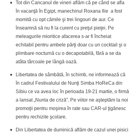
Tot din Cancanul de vineri aflăm că pe când se afla
în vacanţă în Egipt, manechinul Roxana Ilie a fost
momită cu opt cămile şi trei lingouri de aur. Ce
înseamnă să nu fi la curent cu preţul pieţei. Pe
meleagurile mioritice afacerea s-ar fi încheiat
echitabil pentru ambele părţi doar cu un cocktail şi o
plimbare nocturnă cu o decapotabilă, fără a se da
atâta târcoale pe lângă oază.
Libertatea de sâmbătă, în schimb, ne informează că
în cadrul Festivalului de Nunţi Simba HoReCa din
Sibiu ce va avea loc în perioada 19-21 martie, o firmă
a lansat „Nunta de criză”. Pe viitor ne aşteptăm la noi
promoţii pentru moşirea în rate sau CAR-ul ţigănesc
pentru rechizite şcolare.
Din Libertatea de duminică aflăm de cazul unei pisici