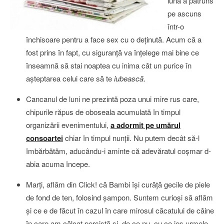
lună a pătruns
pe ascuns
într-o
închisoare pentru a face sex cu o deţinută. Acum că a
fost prins în fapt, cu siguranţă va înţelege mai bine ce
înseamnă să stai noaptea cu inima cât un purice în
aşteptarea celui care să te
iubească
.
Cancanul de luni ne prezintă poza unui mire rus care,
chipurile răpus de oboseala acumulată în timpul
organizării evenimentului,
a adormit pe umărul
consoartei
chiar în timpul nunţii. Nu putem decât să-l
îmbărbătăm, aducându-i aminte că adevăratul coşmar d-
abia acuma începe.
Marţi, aflăm din Click! că Bambi îşi curăţă gecile de piele
de fond de ten, folosind şampon. Suntem curioşi să aflăm
şi ce e de făcut în cazul în care mirosul căcatului de câine
în care am călcat persistă şi, de ce nu, cu ce ies urmele