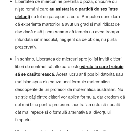
Libertatea de miercuri ne prezintă o poză, chipurile cu
nişte români care
au asistat la o partidă de sex între
elefanţi
cu tot cu pasageri la bord. Am putea considera
că experienţa martorilor a avut un grad şi mai ridicat de
risc dacă e să ţinem seama că femela nu avea trompa
înfundată iar masculul, neglijent ca de obicei, nu purta
prezervativ.
În schimb, Libertatea de miercuri spre joi îşi invită cititorii
liberi de contract să afle care este
vârsta la care trebuie
să se căsătorească
. Acest lucru ar fi posibil datorită sau
mai bine spus din cauza unei formule matematice
descoperite de un profesor de matematică australian. Nu
se ştie câţi dintre cititori vor aplica formula, dar credem că
cel mai bine pentru profesorul australian este să scoată
cât mai repede şi o formulă alternativă a divorţului
timpuriu.