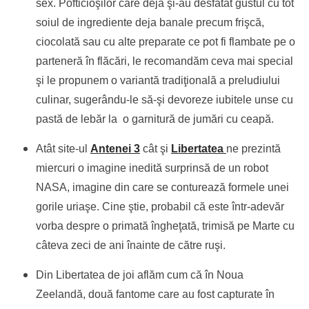
sex. Pofticioşilor care deja şi-au desfătat gustul cu tot
soiul de ingrediente deja banale precum frişcă,
ciocolată sau cu alte preparate ce pot fi flambate pe o
parteneră în flăcări, le recomandăm ceva mai special
şi le propunem o variantă tradiţională a preludiului
culinar, sugerându-le să-şi devoreze iubitele unse cu
pastă de lebăr la o garnitură de jumări cu ceapă.
Atât site-ul
Antenei 3
cât şi
Libertatea
ne prezintă
miercuri o imagine inedită surprinsă de un robot
NASA, imagine din care se conturează formele unei
gorile uriaşe. Cine ştie, probabil că este într-adevăr
vorba despre o primată îngheţată, trimisă pe Marte cu
câteva zeci de ani înainte de către ruşi.
Din Libertatea de joi aflăm cum că în Noua
Zeelandă, două fantome care au fost capturate în