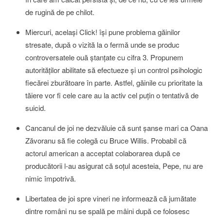
de rugină de pe chilot.
Miercuri, acelaşi Click! îşi pune problema găinilor
stresate, după o vizită la o fermă unde se produc
controversatele ouă ştanţate cu cifra 3. Propunem
autorităţilor abilitate să efectueze şi un control psihologic
fiecărei zburătoare în parte. Astfel, găinile cu prioritate la
tăiere vor fi cele care au la activ cel puţin o tentativă de
suicid.
Cancanul de joi ne dezvăluie că sunt şanse mari ca Oana
Zăvoranu să fie colegă cu Bruce Willis. Probabil că
actorul american a acceptat colaborarea după ce
producătorii l-au asigurat că soţul acesteia, Pepe, nu are
nimic împotrivă.
Libertatea de joi spre vineri ne informează că jumătate
dintre români nu se spală pe mâini după ce folosesc