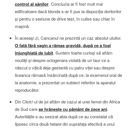
control al sânilor
. Concluzia ar fi fost mult mai
edificatoare dacă blonda s-ar fi pus la dispoziţia doritorilor
şi pentru o sesiune de drive test, în culise sau chiar în
maşină.
În aceeaşi zi, Cancanul ne prezintă un caz absolut uluitor.
O fată fără vagin a rămas gravidă, după ce a fost
înjunghiată de iubit
. Suntem foarte curioşi să aflăm
noutăţi şi despre octogenara violată de un taur ce a
născut o viţică deja gestantă cu patru viţei sau despre
liceanca rămasă însărcinată după ce, la examenul oral de
la anatomie, a prezentat un subiect referitor la aparatul
reproducător.
Din Click!-ul de joi aflăm de cazul al unei femei din Africa
de Sud care
se hrăneşte cu pământ de zece ani
.
Autorităţile s-au sesizat abia după ce au constatat că
lipsesc circa două hetare din suprafaţa efectivă a unui