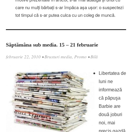
care nu mulţi bărbaţi s-ar împăca aşa uşor: o suspectezi
tot timpul că s-ar putea culca cu un coleg de muncă.
Săptămâna sub media. 15 – 21 februarie
februarie 22, 2010
•
Brusturi media
,
Promo
•
Bilă
Libertatea de
luni ne
informează
că păpuşa
Barbie are
două joburi
noi, mai
precis gazdă