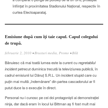
înfiinţat în proximitatea Stadionului Naţional, respectiv în
curtea Electoaparataj.
Emisiune după cum îţi taie capul. Capul colegului
de trupă.
februarie 2, 2010
•
Brusturi media
,
Promo
•
Bilă
Bănuiesc că mai toată lumea este la curent cu
regretabilul
incident
petrecut duminica trecută la televiziunea publică, în
cadrul emisiunii lui Dănuţ S.R.L. Un incident stupid care cu
puţin mai multă „îndemânare” din partea cascadorului ar fi
putut duce la o execuţie în direct.
Personal nu-i cunosc pe cei doi protagonişti ai demonstraţiei
ninja, dar dacă eram în locul lui Bittman aş fi fost mult mai