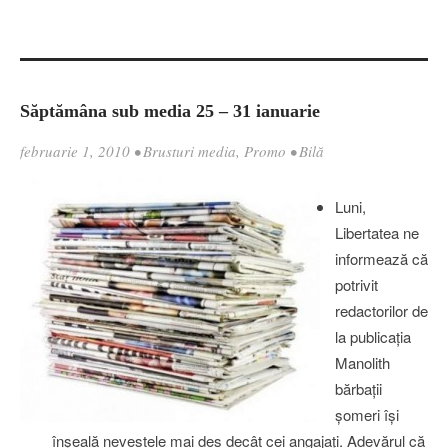
Săptămâna sub media 25 – 31 ianuarie
februarie 1, 2010
•
Brusturi media
,
Promo
•
Bilă
Luni,
Libertatea ne
informează că
potrivit
redactorilor de
la publicaţia
Manolith
bărbaţii
şomeri îşi
înşeală nevestele mai des decât cei angajaţi. Adevărul că