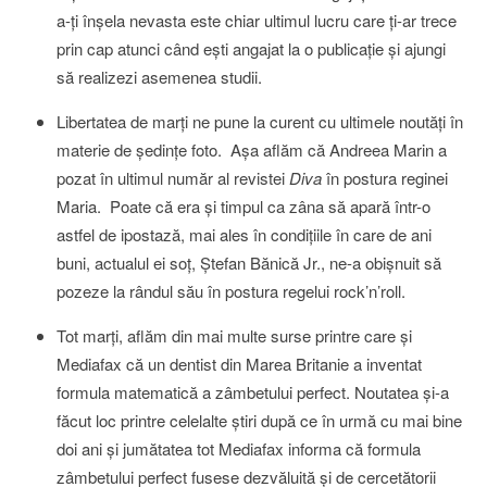
a-ţi înşela nevasta este chiar ultimul lucru care ţi-ar trece
prin cap atunci când eşti angajat la o publicaţie şi ajungi
să realizezi asemenea studii.
Libertatea de marţi ne pune la curent cu ultimele noutăţi în
materie de şedinţe foto. Aşa aflăm că Andreea Marin a
pozat în ultimul număr al revistei
Diva
în postura reginei
Maria. Poate că era şi timpul ca zâna să apară într-o
astfel de ipostază, mai ales în condiţiile în care de ani
buni, actualul ei soţ, Ştefan Bănică Jr., ne-a obişnuit să
pozeze la rândul său în postura regelui rock’n’roll.
Tot marţi, aflăm din mai multe surse printre care şi
Mediafax că un dentist din Marea Britanie a inventat
formula matematică a zâmbetului perfect. Noutatea şi-a
făcut loc printre celelalte ştiri după ce în urmă cu mai bine
doi ani şi jumătatea tot Mediafax informa că formula
zâmbetului perfect fusese dezvăluită şi de cercetătorii