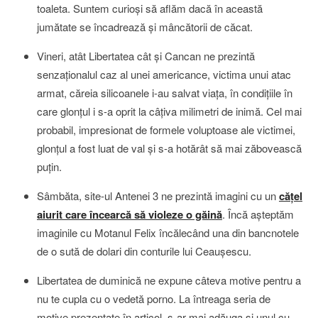
toaleta. Suntem curioşi să aflăm dacă în această
jumătate se încadrează şi mâncătorii de căcat.
Vineri, atât Libertatea cât şi Cancan ne prezintă
senzaţionalul caz al unei americance, victima unui atac
armat, căreia silicoanele i-au salvat viaţa, în condiţiile în
care glonţul i s-a oprit la câţiva milimetri de inimă. Cel mai
probabil, impresionat de formele voluptoase ale victimei,
glonţul a fost luat de val şi s-a hotărât să mai zăbovească
puţin.
Sâmbăta, site-ul Antenei 3 ne prezintă imagini cu un
căţel
aiurit care încearcă să violeze o găină
. Încă aşteptăm
imaginile cu Motanul Felix încălecând una din bancnotele
de o sută de dolari din conturile lui Ceauşescu.
Libertatea de duminică ne expune câteva motive pentru a
nu te cupla cu o vedetă porno. La întreaga seria de
motive prezentate în articol, s-ar mai adăuga şi unul cu