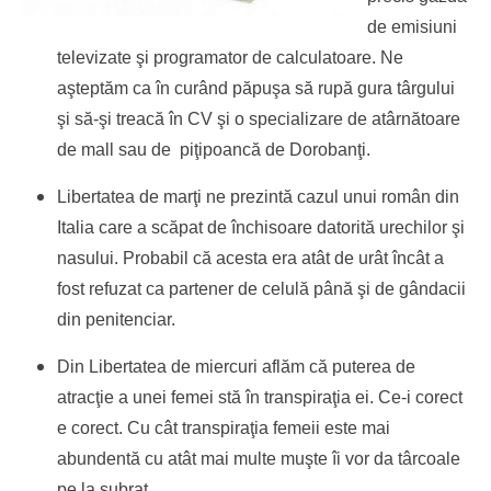
de emisiuni
televizate şi programator de calculatoare. Ne
aşteptăm ca în curând păpuşa să rupă gura târgului
şi să-şi treacă în CV şi o specializare de atârnătoare
de mall sau de piţipoancă de Dorobanţi.
Libertatea de marţi ne prezintă cazul unui român din
Italia care a scăpat de închisoare datorită urechilor şi
nasului. Probabil că acesta era atât de urât încât a
fost refuzat ca partener de celulă până şi de gândacii
din penitenciar.
Din Libertatea de miercuri aflăm că puterea de
atracţie a unei femei stă în transpiraţia ei. Ce-i corect
e corect. Cu cât transpiraţia femeii este mai
abundentă cu atât mai multe muşte îi vor da târcoale
pe la subraţ.