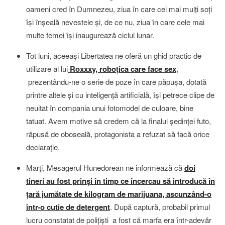
oameni cred în Dumnezeu, ziua în care cei mai mulţi soţi
îşi înşeală nevestele şi, de ce nu, ziua în care cele mai
multe femei îşi inaugurează ciclul lunar.
Tot luni, aceeaşi Libertatea ne oferă un ghid practic de
utilizare al lui
Roxxxy, roboţica care face sex
,
prezentându-ne o serie de poze în care păpuşa, dotată
printre altele şi cu inteligenţă artificială, îşi petrece clipe de
neuitat în compania unui fotomodel de culoare, bine
tatuat. Avem motive să credem că la finalul şedinţei futo,
răpusă de oboseală, protagonista a refuzat să facă orice
declaraţie.
Marţi, Mesagerul Hunedorean ne informează că
doi
tineri au fost prinşi în timp ce încercau să introducă în
ţară jumătate de kilogram de marijuana, ascunzând-o
într-o cutie de detergent
. După captură, probabil primul
lucru constatat de poliţişti a fost că marfa era într-adevăr