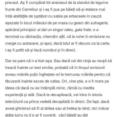
precaut. Aş fi cumpărat tot ananasul de la standul de legume
fructe din Carrefour şi i-aş fi pus pe băieţi să-şi etaleze mai
întâi abilităţile de luptători cu sabia pe erbaceele în cauză
aşezate în locul milieului de pe masa cu geam din sufragerie,
aplicând principiul:
ai dat un singur rateu, gata frate, s-a
terminat cu distracţia, chemăm alţii, că la mine în emisiune nu
merge cu autosave
, şi-apoi, dacă totul ar fi decurs ca la carte,
i-aş fi poftit să-şi facă numărul şi în direct.
Dar se pare că n-a fost aşa. Sau dacă cei doi ninja au reuşit să
treacă înainte un test similar, probabil că în timpul emisiunii
aveau mâinile puţin îngheţate ori le tremurau mâinile pentru că
făcuseră înainte exces de cafea. Ori, cine ştie, s-o fi mers pe
ideea că dacă nu se întâmplă nimic, rămâi cu inedita
experienţă şi atât. Dacă te decapitează, vei intra în istoria
televiziunii ca prima vedetă decapitată în direct. De fapt, dacă
aveai ghinionul să fii al doilea sau al treilea la rând, nici măcar
atâta lucru nu ţi s-ar fi cuvenit, căci băieţii au dat