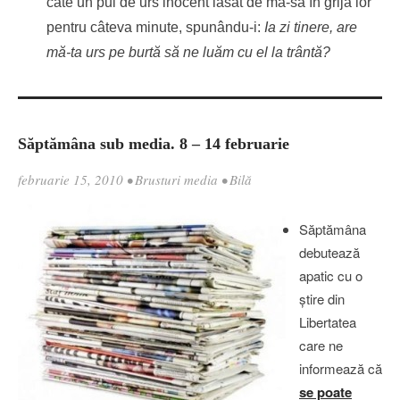
câte un pui de urs inocent lăsat de mă-sa în grija lor
pentru câteva minute, spunându-i:
Ia zi tinere, are
mă-ta urs pe burtă să ne luăm cu el la trântă?
Săptămâna sub media. 8 – 14 februarie
februarie 15, 2010
•
Brusturi media
•
Bilă
Săptămâna
debutează
apatic cu o
ştire din
Libertatea
care ne
informează că
se poate