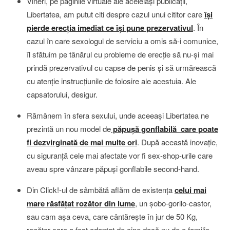
Vineri, pe paginile virtuale ale aceleiaşi publicaţii,
Libertatea, am putut citi despre cazul unui cititor care
îşi
pierde erecţia imediat ce îşi pune prezervativul
. În
cazul în care sexologul de serviciu a omis să-i comunice,
îl sfătuim pe tânărul cu probleme de erecţie să nu-şi mai
prindă prezervativul cu capse de penis şi să urmărească
cu atenţie instrucţiunile de folosire ale acestuia. Ale
capsatorului, desigur.
Rămânem în sfera sexului, unde aceeaşi Libertatea ne
prezintă un nou model de
păpuşă gonflabilă care poate
fi dezvirginată de mai multe ori
. După această inovaţie,
cu siguranţă cele mai afectate vor fi sex-shop-urile care
aveau spre vânzare păpuşi gonflabile second-hand.
Din Click!-ul de sâmbătă aflăm de existenţa
celui mai
mare răsfăţat rozător din lume
, un şobo-gorilo-castor,
sau cam aşa ceva, care cântăreşte în jur de 50 Kg,
rozător care a fost adoptat de cine dacă nu de o familie