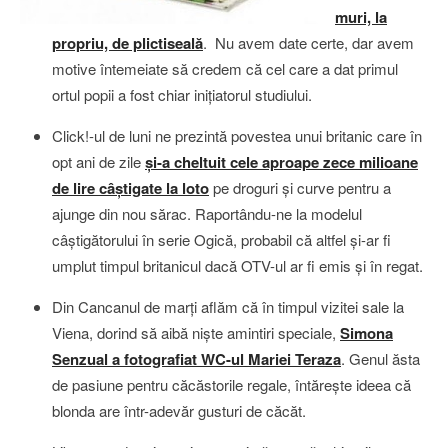
muri, la
propriu, de plictiseală
. Nu avem date certe, dar avem
motive întemeiate să credem că cel care a dat primul
ortul popii a fost chiar iniţiatorul studiului.
Click!-ul de luni ne prezintă povestea unui britanic care în
opt ani de zile
şi-a cheltuit cele aproape zece milioane
de lire câştigate la loto
pe droguri şi curve pentru a
ajunge din nou sărac. Raportându-ne la modelul
câştigătorului în serie Ogică, probabil că altfel şi-ar fi
umplut timpul britanicul dacă OTV-ul ar fi emis şi în regat.
Din Cancanul de marţi aflăm că în timpul vizitei sale la
Viena, dorind să aibă nişte amintiri speciale,
Simona
Senzual a fotografiat WC-ul Mariei Teraza
. Genul ăsta
de pasiune pentru căcăstorile regale, întăreşte ideea că
blonda are într-adevăr gusturi de căcăt.