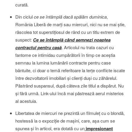
curată.
Din ciclul
ce se întâmplă dacă spălăm duminica
,
România Liberă de marţi sau miercuri, nici nu se mai ştie,
răscolea tot superstiţiosul de rând cu un titlu extrem de
suspect:
Ce se întâmplă când semnezi noaptea
contractul pentru casă
. Articolul nu trata cazuri cu
fantome ce intimidau cumpărătorii în timp ce aceştia
semnau la lumina lumânării contracte pentru case
bântuite, ci doar o temă referitoare la terţe conflicte iscate
între dezvoltatorii imobiliari şi clienţi duşi cu zăhărelul.
Păstrând suspansul, după câteva zile titlul a dispărut. Nu
şi fără urmă. Link-ului încă mai păstrează aerul misterios
al acestuia.
Libertatea de miercuri ne prezintă un filmuleţ cu o blondă,
hostessă la o expoziţie de maşini, care, aşa cum se
spunea şi în articol, era dotată cu un
impresionant