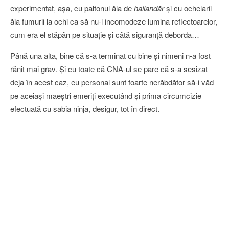
experimentat, aşa, cu paltonul ăla de
hailandăr
şi cu ochelarii
ăia fumurii la ochi ca să nu-l incomodeze lumina reflectoarelor,
cum era el stăpân pe situaţie şi câtă siguranţă deborda…
Până una alta, bine că s-a terminat cu bine şi nimeni n-a fost
rănit mai grav. Şi cu toate că CNA-ul se pare că s-a sesizat
deja în acest caz, eu personal sunt foarte nerăbdător să-i văd
pe aceiaşi maeştri emeriţi executând şi prima circumcizie
efectuată cu sabia ninja, desigur, tot în direct.