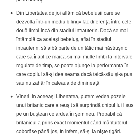
Din Libertatea de joi aflăm că bebeluşii care se
dezvoltă într-un mediu bilingv fac diferenţa între cele
două limbi încă din stadiul intrauterin. Dacă se mai
întâmplă ca acelaşi bebeluş, aflat în stadiul
intrauterin, să aibă parte de un tătic mai năstruşnic
care să îi aplice maică-sii mai multe limbi la intervale
regulate de timp, se poate ajunge la performanţa în
care copilul să-şi dea seama dacă taică-său şi-a pus
sau nu zahăr în cafeaua de dimineaţă.
Vineri, în aceeaşi Libertatea, putem vedea pozele
unui britanic care a reuşit să surprindă chipul lui IIsus
pe un buştean ce ardea în şemineu. Probabil că
britanicul a prins exact momentul când mântuitorul
coborâse până jos, în Infern, să-şi ia nişte ţigări.