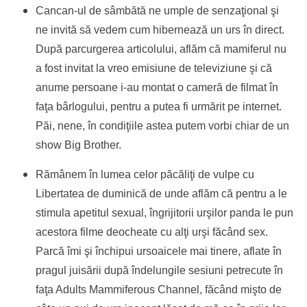
Cancan-ul de sâmbătă ne umple de senzaţional şi
ne invită să vedem cum hibernează un urs în direct.
După parcurgerea articolului, aflăm că mamiferul nu
a fost invitat la vreo emisiune de televiziune şi că
anume persoane i-au montat o cameră de filmat în
faţa bârlogului, pentru a putea fi urmărit pe internet.
Păi, nene, în condiţiile astea putem vorbi chiar de un
show Big Brother.
Rămânem în lumea celor păcăliţi de vulpe cu
Libertatea de duminică de unde aflăm că pentru a le
stimula apetitul sexual, îngrijitorii urşilor panda le pun
acestora filme deocheate cu alţi urşi făcând sex.
Parcă îmi şi închipui ursoaicele mai tinere, aflate în
pragul juisării după îndelungile sesiuni petrecute în
faţa
Adults
Mammiferous Channel, făcând mişto de