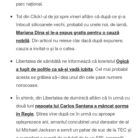
parc naţional.
Tot din Click!-ul de joi spre vineri aflăm că după ce şi-a
înlocuit silicoanele vechi, probabil cu unele noi, de iarnă,
Mariana Dina şi le-a expus gratis pentru o cauză
nobilă
. Din articol nu reiese clar dacă după expunere,
cauza
a invitat-o şi la o cafea.
Libertatea de sâmbătă ne informează că loreristul
Ogică
a fugit de poliţie ca să-şi vadă iubita
. Cel mai probabil
acesta se grăbea să-i dea unul din cele şase numere
norocoase.
În shimb, din Libertatea de duminică aflăm că în urmă cu
două luni
nepoata lui Carlos Santana a mâncat şorma
în Regie
. Ştirea vine după ce în urmă cu aproape
optsprezece ani, amantul concubinei unui dansator de-al
lui Michael Jackson a servit un pahar de suc de la TEC şi
a cumpărat o pungă de pufuleţi de la un SRL proaspăt