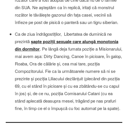
din SUA. Ne aşteptăm ca în replică, iritaţi că monstrul
rozător le tăvăleşte gazonul din faţa casei, vecinii să
înfieze pe post de pisică o panteră sau un tigru siberian.
Ca de ziua îndrăgostiţilor, Libertatea de duminică ne
prezintă
şapte poziţii sexuale care alungă monotonia
din dormitor
. Pe lângă deja fumata poziţie a Misionarului,
mai avem aşa: Dirty Dancing, Canoe în picioare, În galop,
Roaba, Ora de călărie şi, cea mai tare, poziţia
Compozitorului. Fie ca la următoarele numere să ni se
prezinte şi poziţia Liliacului dezlănţuit (plecând din poziţia
69, cu el stând în picioare şi cu ea zbătându-se cu capul
în jos) şi, de ce nu, poziţia Comisarului Catani (cu ea
stând aplecată deasupra mesei, trăgând pe nas prafuri
fine, în timp ce el o împuşcă cu foc automat pe la spate).