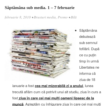
Săptămâna sub media. 1 – 7 februarie
februarie 8, 2010
•
Brusturi media
,
Promo
•
Bilă
Săptămâna
debutează
sub semnul
fofilării. După
ce cu puţin
timp în urmă
Libertatea ne
informa că
ziua de 18
ianuarie a fost
cea mai mizerabilă zi a anului
, lunea
trecută aflăm cum că potrivit unui alt studiu, ziua în curs a
fost
ziua în care cei mai mulţi oameni lipsesc de la
muncă
. Aşteptăm cu înfrigurare ziua în care cei mai mulţi