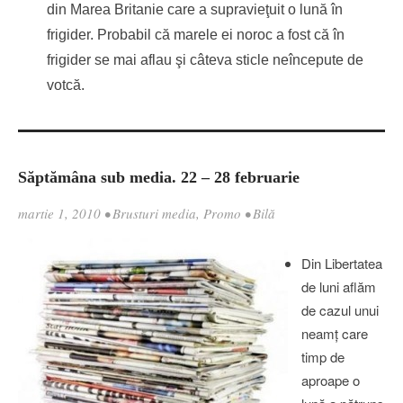
din Marea Britanie care a supravieţuit o lună în
frigider. Probabil că marele ei noroc a fost că în
frigider se mai aflau şi câteva sticle neîncepute de
votcă.
Săptămâna sub media. 22 – 28 februarie
martie 1, 2010
•
Brusturi media
,
Promo
•
Bilă
Din Libertatea
de luni aflăm
de cazul unui
neamţ care
timp de
aproape o