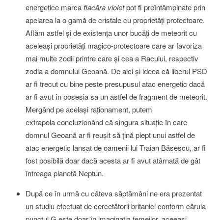
energetice marca
flacăra violet
pot fi preîntâmpinate prin
apelarea la o gamă de cristale cu proprietăţi protectoare.
Aflăm astfel şi de existenţa unor bucăţi de meteorit cu
aceleaşi proprietăţi magico-protectoare care ar favoriza
mai multe zodii printre care şi cea a Racului, respectiv
zodia a domnului Geoană. De aici şi ideea că liberul PSD
ar fi trecut cu bine peste presupusul atac energetic dacă
ar fi avut în posesia sa un astfel de fragment de meteorit.
Mergând pe acelaşi raţionament, putem
extrapola concluzionând că singura situaţie în care
domnul Geoană ar fi reuşit să ţină piept unui astfel de
atac energetic lansat de oamenii lui Traian Băsescu, ar fi
fost posibilă doar dacă acesta ar fi avut atârnată de gât
întreaga planetă Neptun.
După ce în urmă cu câteva săptămâni ne era prezentat
un studiu efectuat de cercetătorii britanici conform căruia
punctul G este doar în imaginaţia femeilor, aceeaşi