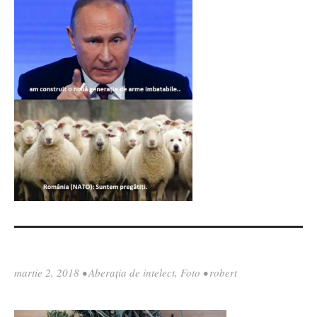
martie 2, 2018
•
Aberația de intelect
,
Foto
•
robert