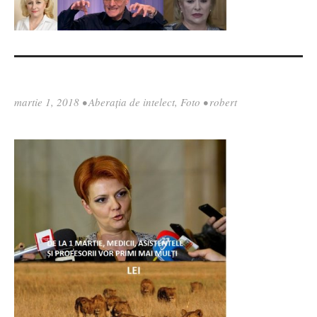
martie 1, 2018
•
Aberația de intelect
,
Foto
•
robert