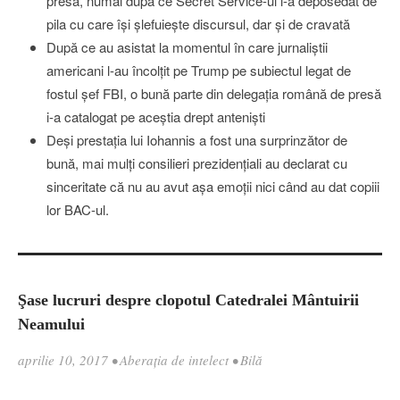
presă, numai după ce Secret Service-ul l-a deposedat de
pila cu care îşi şlefuieşte discursul, dar şi de cravată
După ce au asistat la momentul în care jurnaliştii
americani l-au încolţit pe Trump pe subiectul legat de
fostul şef FBI, o bună parte din delegaţia română de presă
i-a catalogat pe aceştia drept antenişti
Deşi prestaţia lui Iohannis a fost una surprinzător de
bună, mai mulţi consilieri prezidenţiali au declarat cu
sinceritate că nu au avut aşa emoţii nici când au dat copiii
lor BAC-ul.
Şase lucruri despre clopotul Catedralei Mântuirii
Neamului
aprilie 10, 2017
•
Aberația de intelect
•
Bilă