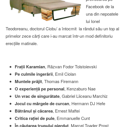
Facebook de la
una din nepoatele
lui Ionel
Teodoreanu, doctorul Ciobu’ a întocmit la rândul său un top al
primelor zece cărţi care i-au marcat într-un mod definitoriu
erecţiile matinale.
Fraţii Karamian
, Răzvan Fodor Tolstoievski
Pe culmile ingerării
,
Emil Ciolan
Muntele prăjit
, Thomas Firemann
O experienţă pe personal
,
Kenzaburo Nae
Un vrac de singurătate
, Gabriel Liiceanu Marchiz
Jocul cu mărgele de curcan
, Hermann DJ Hefe
Bătrânul şi căcarea
, Ernest Maftei
Critica raţiei de pule
,
Emmanuelle Cunt
În căutarea trupului pierdut
, Marcel Toader Prost