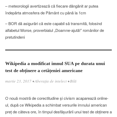
– meteorologii avertizează că fiecare dăngănit ar putea
îndepărta atmosfera de Pământ cu până la 1cm
– BOR dă asigurări că este capabil să transmită, folosind
alfabetul Morse, proverbialul „Doamne-ajută!” românilor de
pretutindeni
Wikipedia a modificat imnul SUA pe durata unui
test de obținere a cetățeniei americane
martie 23, 2017
•
Aberația de intelect
•
Bilă
O nouă mostră de corectitudine și civism acaparează online-
ul, după ce Wikipedia a schimbat versurile imnului american
preț de câteva ore, în timpul desfășurării unui test de obținere a