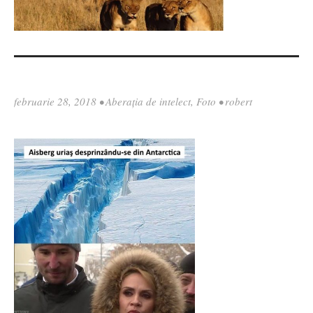
februarie 28, 2018
•
Aberația de intelect
,
Foto
•
robert