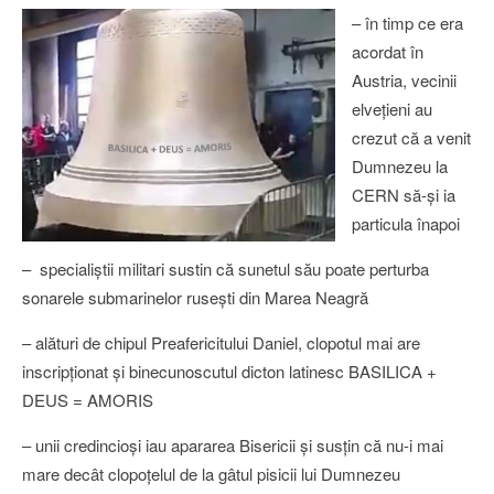
– în timp ce era
acordat în
Austria, vecinii
elveţieni au
crezut că a venit
Dumnezeu la
CERN să-şi ia
particula înapoi
– specialiştii militari sustin că sunetul său poate perturba
sonarele submarinelor ruseşti din Marea Neagră
– alături de chipul Preafericitului Daniel, clopotul mai are
inscripţionat şi binecunoscutul dicton latinesc BASILICA +
DEUS = AMORIS
– unii credincioşi iau apararea Bisericii şi susţin că nu-i mai
mare decât clopoţelul de la gâtul pisicii lui Dumnezeu