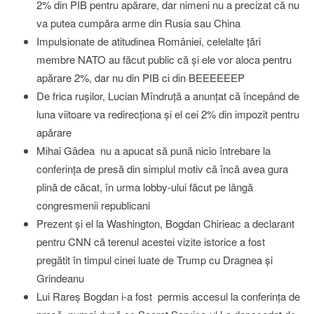
2% din PIB pentru apărare, dar nimeni nu a precizat că nu
va putea cumpăra arme din Rusia sau China
Impulsionate de atitudinea României, celelalte ţări
membre NATO au făcut public că şi ele vor aloca pentru
apărare 2%, dar nu din PIB ci din BEEEEEEP
De frica ruşilor, Lucian Mîndruţă a anunţat că începând de
luna viitoare va redirecţiona şi el cei 2% din impozit pentru
apărare
Mihai Gâdea nu a apucat să pună nicio întrebare la
conferinţa de presă din simplul motiv că încă avea gura
plină de căcat, în urma lobby-ului făcut pe lângă
congresmenii republicani
Prezent şi el la Washington, Bogdan Chirieac a declarant
pentru CNN că terenul acestei vizite istorice a fost
pregătit în timpul cinei luate de Trump cu Dragnea şi
Grindeanu
Lui Rareş Bogdan i-a fost permis accesul la conferinţa de