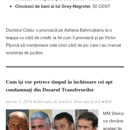
Cincizeci de bani ai lui Grey-Negrotei
, 50 CENT
Doctorul Ciobu’ o provoacă pe Adriana Bahmuţeanu la o
leapşa cu cărţi de credit, la fel cum îl provoacă şi pe Victor
Piţurcă să menţioneze cele cinci cărţi de joc care i-au marcat
existenţa de jucător.
Cum îşi vor petrece timpul în închisoare cei opt
condamnaţi din Dosarul Transferurilor
martie 5, 2014
•
Aberația de intelect
,
Educaţie fizică
•
Bilă
MM Stoica
va rămâne
acelaşi tip