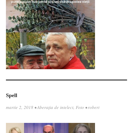
Spell
martie 2, 2018
•
Aberația de intelect
,
Foto
•
robert