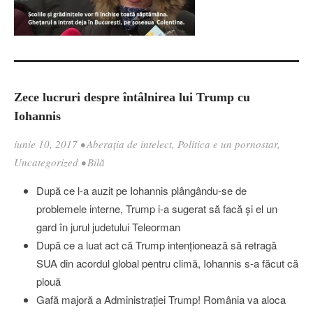
Zece lucruri despre întâlnirea lui Trump cu
Iohannis
iunie 10, 2017
•
Aberația de intelect
,
Politica e un pornostar
,
Uncategorized
•
Bilă
După ce l-a auzit pe Iohannis plângându-se de
problemele interne, Trump i-a sugerat să facă şi el un
gard în jurul judetului Teleorman
După ce a luat act că Trump intenţionează să retragă
SUA din acordul global pentru climă, Iohannis s-a făcut că
plouă
Gafă majoră a Administraţiei Trump! România va aloca