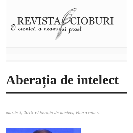
Aberația de intelect
martie 3, 2018
•
Aberația de intelect
,
Foto
•
robert