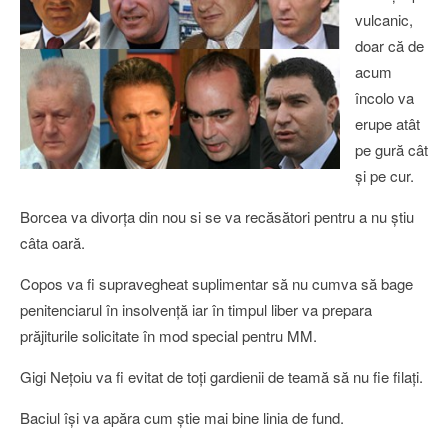
vulcanic,
doar că de
acum
încolo va
erupe atât
pe gură cât
şi pe cur.
Borcea va divorţa din nou si se va recăsători pentru a nu ştiu
câta oară.
Copos va fi supravegheat suplimentar să nu cumva să bage
penitenciarul în insolvenţă iar în timpul liber va prepara
prăjiturile solicitate în mod special pentru MM.
Gigi Neţoiu va fi evitat de toţi gardienii de teamă să nu fie filaţi.
Baciul îşi va apăra cum ştie mai bine linia de fund.