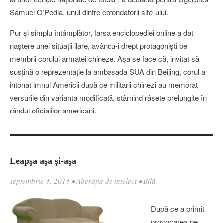
Samuel O’Pedia, unul dintre cofondatorii site-ului.
Pur și simplu întâmplător, farsa enciclopediei online a dat
naștere unei situații ilare, avându-i drept protagoniști pe
membrii corului armatei chineze. Așa se face că, invitat să
susțină o reprezentație la ambasada SUA din Beijing, corul a
intonat imnul Americii după ce militarii chinezi au memorat
versurile din varianta modificată, stârnind râsete prelungite în
rândul oficialilor americani.
Leapşa aşa şi-aşa
septembrie 4, 2014
•
Aberația de intelect
•
Bilă
După ce a primit
provocarea pe