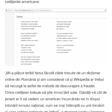
cetățeniei americane.
„Mi-a plăcut teribil farsa făcută zilele trecute de un dicționar
online din România și am considerat că și Wikipedia ar trebui
să recurgă la astfel de metode de descurajare a fraudei.
Orice cetățean trebuie să știe imnul țării sale. Gândiți-vă cât de
jenant ar fi să vedem un american încurcându-se în timpul
intonării imnului național, cum se mai întâmplă cu unii tricolori
ai unor echipe naționale de fotbal”, a declarat pentru Ugerpres