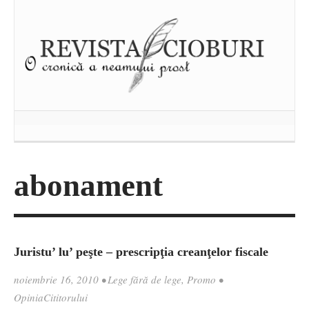
abonament
Juristu’ lu’ peşte – prescripţia creanţelor fiscale
noiembrie 16, 2010
•
Lege fără de lege
,
Promo
•
OpiniaCititorului