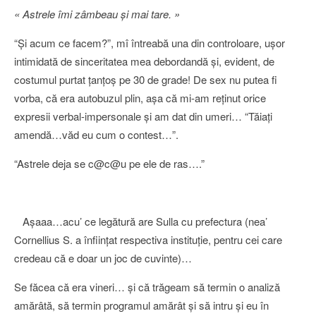
« Astrele îmi zâmbeau şi mai tare. »
“Şi acum ce facem?”, mî întreabă una din controloare, uşor
intimidată de sinceritatea mea debordandă şi, evident, de
costumul purtat ţanţoş pe 30 de grade! De sex nu putea fi
vorba, că era autobuzul plin, aşa că mi-am reţinut orice
expresii verbal-impersonale şi am dat din umeri… “Tăiaţi
amendă…văd eu cum o contest…”.
“Astrele deja se c@c@u pe ele de ras….”
Aşaaa…acu’ ce legătură are Sulla cu prefectura (nea’
Cornellius S. a înfiinţat respectiva instituţie, pentru cei care
credeau că e doar un joc de cuvinte)…
Se făcea că era vineri… şi că trăgeam să termin o analiză
amărâtă, să termin programul amărât şi să intru şi eu în