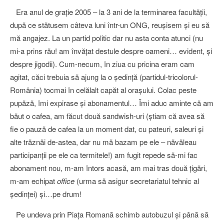
Era anul de graţie 2005 – la 3 ani de la terminarea facultăţii,
după ce stătusem câteva luni într-un ONG, reuşisem şi eu să
mă angajez. La un partid politic dar nu asta conta atunci (nu
mi-a prins rău! am învăţat destule despre oameni… evident, şi
despre jigodii). Cum-necum, în ziua cu pricina eram cam
agitat, căci trebuia să ajung la o şedinţă (partidul-tricolorul-
România) tocmai în celălalt capăt al oraşului. Colac peste
pupăză, îmi expirase şi abonamentul… Îmi aduc aminte că am
băut o cafea, am făcut două sandwish-uri (ştiam că avea să
fie o pauză de cafea la un moment dat, cu pateuri, saleuri şi
alte trăznăi de-astea, dar nu mă bazam pe ele – năvăleau
participanţii pe ele ca termitele!) am fugit repede să-mi fac
abonament nou, m-am întors acasă, am mai tras două ţigări,
m-am echipat
office
(urma să asigur secretariatul tehnic al
şedinţei) şi…pe drum!
Pe undeva prin Piaţa Romană schimb autobuzul şi până să