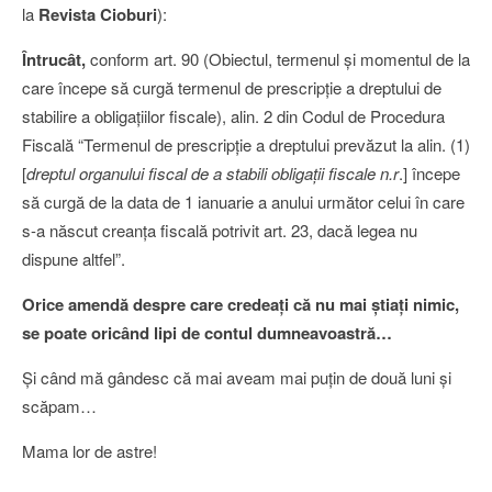
la
Revista Cioburi
):
Întrucât,
conform art. 90 (Obiectul, termenul şi momentul de la
care începe să curgă termenul de prescripţie a dreptului de
stabilire a obligaţiilor fiscale), alin. 2 din Codul de Procedura
Fiscală “Termenul de prescripţie a dreptului prevăzut la alin. (1)
[
dreptul organului fiscal de a stabili obligaţii fiscale n.r
.] începe
să curgă de la data de 1 ianuarie a anului următor celui în care
s-a născut creanţa fiscală potrivit art. 23, dacă legea nu
dispune altfel”.
Orice amendă despre care credeaţi că nu mai ştiaţi nimic,
se poate oricând lipi de contul dumneavoastră…
Şi când mă gândesc că mai aveam mai puţin de două luni şi
scăpam…
Mama lor de astre!