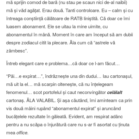
mă sprijin comod de bară (nu stau pe scaun nici de-al naibii)
mă şi văd agăţat. Erau două. Tanti controloare. Eu – calm şi cu
întreaga conştiinţă călătoare de RATB liniştită. Că doar ce îmi
luasem abonament. Ele se uitau la mine uimite, cu
abonamentul în mână. Moment în care am început să am dubii
despre zodiacul citit la plecare. Ăla cum că “astrele vă
zâmbesc”.
Întreb elegant care e problema…că doar ce l-am făcut…
“Păi…e expirat…”, îndrăzneşte una din dudui… Iau cartonaşul,
mă uit la el… mă scarpin olteneşte, că nu înţelegeam
fenomenul… scot portofelul şi caut neconvingător
celălalt
cartonaş. ĂLA VALABIL. Şi aşa căutând, îmi aminteam ca prin
vis două mâini rupând “abonamentul expirat” şi aruncând
bucăţelele rezultate în găleată. Evident, am respirat adânc
pentru a nu scăpa o înjurătură care nu s-ar fi asortat cu ţinuta
mea
office.