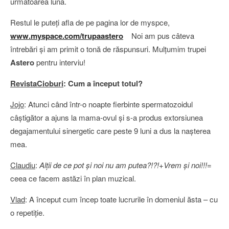
urmatoarea lună.
Restul le puteţi afla de pe pagina lor de myspce,
www.myspace.com/trupa
astero
Noi am pus câteva
întrebări şi am primit o tonă de răspunsuri. Mulţumim trupei
Astero
pentru interviu!
RevistaCioburi
: Cum a
început totul?
Jojo
: Atunci când într-o noapte fierbinte spermatozoidul
câştigător a ajuns la mama-ovul şi s-a produs extorsiunea
degajamentului sinergetic care peste 9 luni a dus la naşterea
mea.
Claudiu
:
Alţii de ce pot şi noi nu am putea?!?!
+
Vrem şi noi!!!
=
ceea ce facem astăzi în plan muzical.
Vlad
: A început cum încep toate lucrurile în domeniul ăsta – cu
o repetiţie.