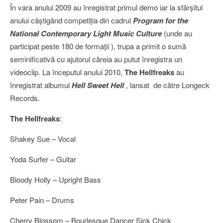
În vara anului 2009 au înregistrat primul demo iar la sfârşitul
anului câştigând competiţia din cadrul
Program for the
National Contemporary Light Music Culture
(unde au
participat peste 180 de formaţii ), trupa a primit o
sumă
seminificativă cu ajutorul căreia au putut înregistra un
videoclip. La
începutul anului 2010,
The Hellfreaks
au
înregistrat albumul
Hell Sweet Hell
, lansat de către Longeck
Records.
The Hellfreaks
:
Shakey Sue – Vocal
Yoda Surfer – Guitar
Bloody Holly – Upright Bass
Peter Pain – Drums
Cherry Blossom – Bourlesque Dancer Sick Chick