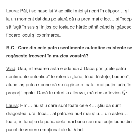
Laura
: Păi, i se nasc lui Vlad pitici mici şi negri în căpşor… şi
la un moment dat dau pe afară că nu prea mai e loc… şi încep
să fugă în sus şi în jos pe foaia de hârtie până când îşi găsesc
fiecare locul şi exprimarea.
R.C.
:
Care din cele patru sentimente autentice existente se
regăseşte frecvent în muzica voastră?
Vlad
: Uau, întrebarea asta e adâncă J Dacă prin „cele patru
sentimente autentice” te referi la „furie, frică, tristeţe, bucurie”,
atunci aş putea spune că se regăsesc toate, mai puţin furia, în
proporţii egale. Dacă te referi la altceva, mă declar învins 🙂
Laura
: Hm… nu ştiu care sunt toate cele 4… ştiu că sunt
dragostea, ura, frica… al patrulea nu-l mai ştiu… din astea…
toate, în funcţie de perioadele mai bune sau mai puţin bune din
punct de vedere emoţional ale lui Vlad.