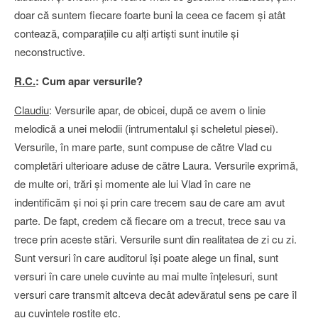
doar că suntem fiecare foarte buni la ceea ce facem şi atât
contează, comparaţiile cu alţi artişti sunt inutile şi
neconstructive.
R.C.
: Cum apar versurile?
Claudiu
: Versurile apar, de obicei, după ce avem o linie
melodică a unei melodii (intrumentalul şi scheletul piesei).
Versurile, în mare parte, sunt compuse de către Vlad cu
completări ulterioare aduse de către Laura. Versurile exprimă,
de multe ori, trări şi momente ale lui Vlad în care ne
indentificăm şi noi şi prin care trecem sau de care am avut
parte. De fapt, credem că fiecare om a trecut, trece sau va
trece prin aceste stări. Versurile sunt din realitatea de zi cu zi.
Sunt versuri în care auditorul îşi poate alege un final, sunt
versuri în care unele cuvinte au mai multe înţelesuri, sunt
versuri care transmit altceva decât adevăratul sens pe care îl
au cuvintele rostite etc.