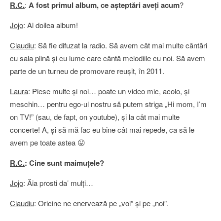
R.C.
:
A fost primul album, ce aşteptări aveţi acum
?
Jojo
: Al doilea album!
Claudiu
: Să fie difuzat la radio. Să avem cât mai multe cântări
cu sala plină şi cu lume care cântă melodiile cu noi. Să avem
parte de un turneu de promovare reuşit, în 2011.
Laura
: Piese multe şi noi… poate un video mic, acolo, şi
meschin… pentru ego-ul nostru să putem striga „Hi mom, I’m
on TV!” (sau, de fapt, on youtube), şi la cât mai multe
concerte! A, şi să mă fac eu bine cât mai repede, ca să le
avem pe toate astea 😛
R.C.
: Cine sunt maimuţele?
Jojo
: Ăia prosti da’ mulţi…
Claudiu
: Oricine ne enervează pe „voi” şi pe „noi”.