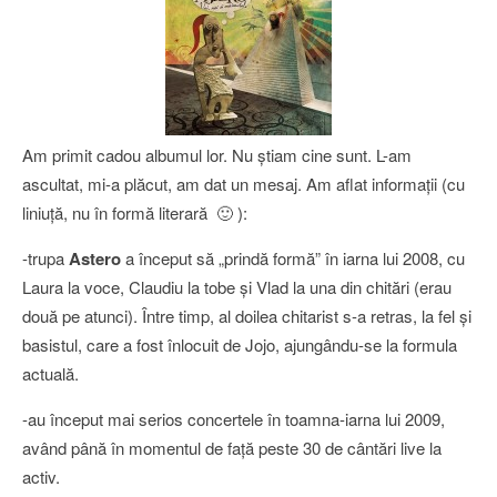
Am primit cadou albumul lor. Nu ştiam cine sunt. L-am
ascultat, mi-a plăcut, am dat un mesaj. Am aflat informaţii (cu
liniuţă, nu în formă literară 🙂 ):
-trupa
Astero
a început să „prindă formă” în iarna lui 2008, cu
Laura la voce, Claudiu la tobe şi Vlad la una din chitări (erau
două pe atunci). Între timp, al doilea chitarist s-a retras, la fel şi
basistul, care a fost înlocuit de Jojo, ajungându-se la formula
actuală.
-au început mai serios concertele în toamna-iarna lui 2009,
având până în momentul de faţă peste 30 de cântări live la
activ.