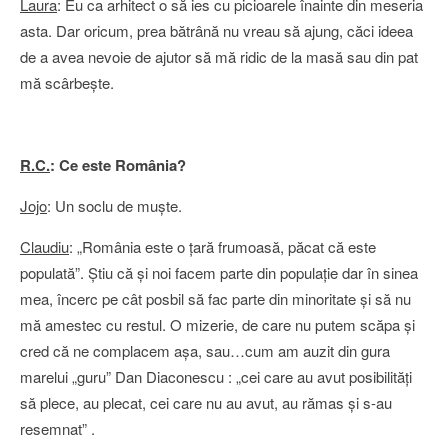
Laura
: Eu ca arhitect o să ies cu picioarele înainte din meseria
asta. Dar oricum, prea bătrână nu vreau să ajung, căci ideea
de a avea nevoie de ajutor să mă ridic de la masă sau din pat
mă scârbeşte.
R.C.
: Ce este România?
Jojo
: Un soclu de muşte.
Claudiu
: „România este o ţară frumoasă, păcat că este
populată”. Ştiu că şi noi facem parte din populaţie dar în sinea
mea, încerc pe cât posbil să fac parte din minoritate şi să nu
mă amestec cu restul. O mizerie, de care nu putem scăpa şi
cred că ne complacem aşa, sau…cum am auzit din gura
marelui „guru” Dan Diaconescu : „cei care au avut posibilităţi
să plece, au plecat, cei care nu au avut, au rămas şi s-au
resemnat” .