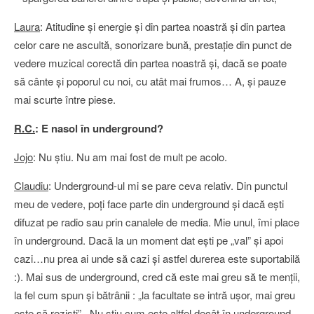
Laura
: Atitudine şi energie şi din partea noastră şi din partea
celor care ne ascultă, sonorizare bună, prestaţie din punct de
vedere muzical corectă din partea noastră şi, dacă se poate
să cânte şi poporul cu noi, cu atât mai frumos… A, şi pauze
mai scurte între piese.
R.C.
: E nasol în underground?
Jojo
: Nu ştiu. Nu am mai fost de mult pe acolo.
Claudiu
: Underground-ul mi se pare ceva relativ. Din punctul
meu de vedere, poţi face parte din underground şi dacă eşti
difuzat pe radio sau prin canalele de media. Mie unul, îmi place
în underground. Dacă la un moment dat eşti pe „val” şi apoi
cazi…nu prea ai unde să cazi şi astfel durerea este suportabilă
:). Mai sus de underground, cred că este mai greu să te menţii,
la fel cum spun şi bătrânii : „la facultate se intră uşor, mai greu
este să rezişti”. Nu ştiu cum este altfel decât în underground,