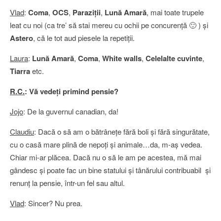
Vlad
:
Coma
,
OCS
,
Paraziţii
,
Lună Amară
, mai toate trupele
leat cu noi (ca tre’ să stai mereu cu ochii pe concurenţă 🙂 ) şi
Astero
, că le tot aud piesele la repetiţii.
Laura
:
Lună Amară
,
Coma
,
White walls
,
Celelalte cuvinte
,
Tiarra
etc.
R.C.
: Vă vedeţi primind pensie?
Jojo
: De la guvernul canadian, da!
Claudiu
: Dacă o să am o bătrâneţe fără boli şi fără singurătate,
cu o casă mare plină de nepoţi şi animale…da, m-aş vedea.
Chiar mi-ar plăcea. Dacă nu o să le am pe acestea, mă mai
gândesc şi poate fac un bine statului şi tânărului contribuabil şi
renunţ la pensie, într-un fel sau altul.
Vlad
: Sincer? Nu prea.