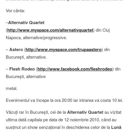
Vor cânta:
–
Alternativ Quartet
(
http://www.myspace.com/alternativquartet
) din Cluj
Napoca, alternative/progressive.
–
Astero
(
http://www.myspace.com/trupaastero
) din
Bucureşti, alternative.
–
Flesh Rodeo
(
http://www.facebook.com/fleshrodeo
) din
Bucureşti, alternative
metal.
Evenimentul va începe la ora 20:00 iar intrarea va costa 10 lei.
Văzuţi rar în Bucureşti, cei de la
Alternativ Quartet
au vizitat
ultima dată capitala pe data de 12 noiembrie 2010, când au
susţinut un show senzaţional în deschiderea celor de la
Lună