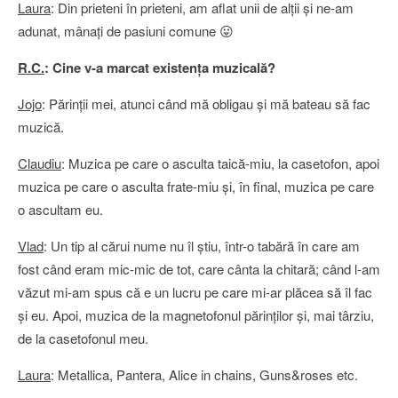
Laura
: Din prieteni în prieteni, am aflat unii de alţii şi ne-am
adunat, mânaţi de pasiuni comune 😛
R.C.
: Cine v-a marcat existenţa muzicală?
Jojo
: Părinţii mei, atunci când mă obligau şi mă bateau să fac
muzică.
Claudiu
: Muzica pe care o asculta taică-miu, la casetofon, apoi
muzica pe care o asculta frate-miu şi, în final, muzica pe care
o ascultam eu.
Vlad
: Un tip al cărui nume nu îl ştiu, într-o tabără în care am
fost când eram mic-mic de tot, care cânta la chitară; când l-am
văzut mi-am spus că e un lucru pe care mi-ar plăcea să îl fac
şi eu. Apoi, muzica de la magnetofonul părinţilor şi, mai târziu,
de la casetofonul meu.
Laura
: Metallica, Pantera, Alice in chains, Guns&roses etc.