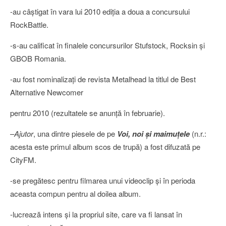
-au câştigat în vara lui 2010 ediţia a doua a concursului
RockBattle.
-s-au calificat în finalele concursurilor Stufstock, Rocksin şi
GBOB Romania.
-au fost nominalizaţi de revista Metalhead la titlul de Best
Alternative Newcomer
pentru 2010 (rezultatele se anunţă în februarie).
–
Ajutor
, una dintre piesele de pe
Voi, noi şi maimuţele
(n.r.:
acesta este primul album scos de trupă) a fost difuzată pe
CityFM.
-se pregătesc pentru filmarea unui videoclip şi în perioda
aceasta compun pentru al doilea album.
-lucrează intens şi la propriul site, care va fi lansat în