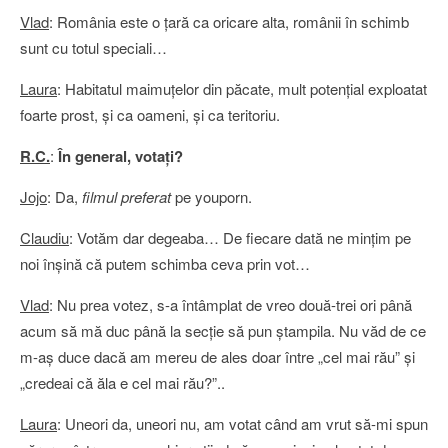
Vlad
: România este o ţară ca oricare alta, românii în schimb
sunt cu totul speciali…
Laura
: Habitatul maimuţelor din păcate, mult potenţial exploatat
foarte prost, şi ca oameni, şi ca teritoriu.
R.C.
:
În general, votaţi?
Jojo
: Da,
filmul preferat
pe youporn.
Claudiu
: Votăm dar degeaba… De fiecare dată ne minţim pe
noi înşină că putem schimba ceva prin vot…
Vlad
: Nu prea votez, s-a întâmplat de vreo două-trei ori până
acum să mă duc până la secţie să pun ştampila. Nu văd de ce
m-aş duce dacă am mereu de ales doar între „cel mai rău” şi
„credeai că ăla e cel mai rău?”..
Laura
: Uneori da, uneori nu, am votat când am vrut să-mi spun