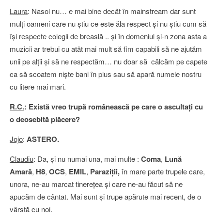
Laura
: Nasol nu… e mai bine decât în mainstream dar sunt
mulţi oameni care nu ştiu ce este ăla respect şi nu ştiu cum să
îşi respecte colegii de breaslă .. şi în domeniul şi-n zona asta a
muzicii ar trebui cu atât mai mult să fim capabili să ne ajutăm
unii pe alţii şi să ne respectăm… nu doar să călcăm pe capete
ca să scoatem nişte bani în plus sau să apară numele nostru
cu litere mai mari.
R.C.
: Există vreo trupă românească pe care o ascultaţi cu
o deosebită plăcere?
Jojo
:
ASTERO.
Claudiu
: Da, şi nu numai una, mai multe :
Coma
,
Lună
Amară
,
H8
,
OCS
,
EMIL
,
Paraziţii,
în mare parte trupele care,
unora, ne-au marcat tinereţea şi care ne-au făcut să ne
apucăm de cântat. Mai sunt şi trupe apărute mai recent, de o
vârstă cu noi.