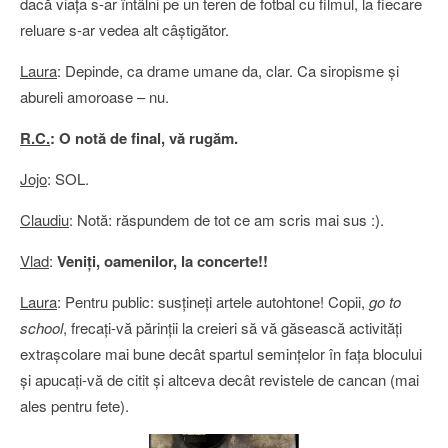
dacă viaţa s-ar întâlni pe un teren de fotbal cu filmul, la fiecare
reluare s-ar vedea alt câştigător.
Laura
: Depinde, ca drame umane da, clar. Ca siropisme şi
abureli amoroase – nu.
R.C.
: O notă de final, vă rugăm.
Jojo
: SOL.
Claudiu
: Notă: răspundem de tot ce am scris mai sus :).
Vlad
:
Veniţi, oamenilor, la concerte!!
Laura
: Pentru public: susţineţi artele autohtone! Copii,
go to
school
, frecaţi-vă părinţii la creieri să vă găsească activităţi
extraşcolare mai bune decât spartul seminţelor în faţa blocului
şi apucaţi-vă de citit şi altceva decât revistele de cancan (mai
ales pentru fete).