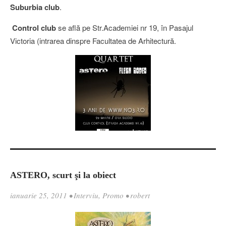
Suburbia club
.
Control club
se află pe Str.Academiei nr 19, în Pasajul
Victoria (intrarea dinspre Facultatea de Arhitectură.
ASTERO, scurt şi la obiect
ianuarie 25, 2011
•
Interviu
,
Promo
•
robert