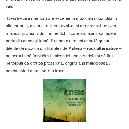
viitor.
“Deşi fiecare membru are experienţă muzicală dobândită în
alte formule, cel mai mult am evoluat şi am crescut pe plan
muzical şi creativ din momentul în care am ajuns să facem
parte din aceeaşi trupă. Fiecare dintre noi ascultă genuri
diferite de muzică şi stilul ales de
Astero – rock alternative
–
ne permite să îmbinăm în piese influenţe variate şi să fim
percepuţi ca o trupă proaspătă, originală şi melodioasă”,
povesteşte Laura, solista trupei.