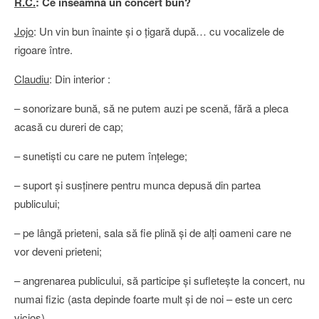
R.C.
: Ce înseamnă un concert bun?
Jojo
: Un vin bun înainte şi o ţigară după… cu vocalizele de
rigoare între.
Claudiu
: Din interior :
– sonorizare bună, să ne putem auzi pe scenă, fără a pleca
acasă cu dureri de cap;
– sunetişti cu care ne putem înţelege;
– suport şi susţinere pentru munca depusă din partea
publicului;
– pe lângă prieteni, sala să fie plină şi de alţi oameni care ne
vor deveni prieteni;
– angrenarea publicului, să participe şi sufleteşte la concert, nu
numai fizic (asta depinde foarte mult şi de noi – este un cerc
vicios).