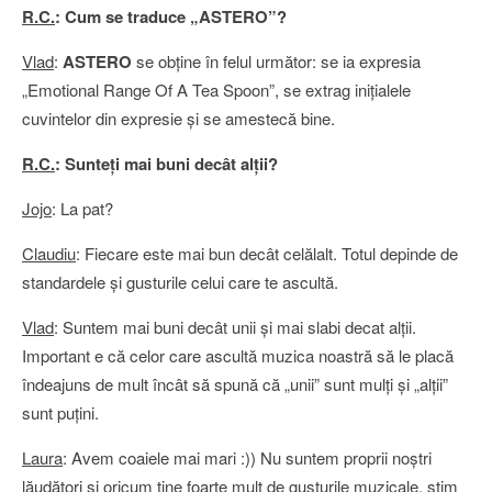
R.C.
: Cum se traduce „ASTERO”?
Vlad
:
ASTERO
se obţine în felul următor: se ia expresia
„Emotional Range Of A Tea Spoon”, se extrag iniţialele
cuvintelor din expresie şi se amestecă bine.
R.C.
: Sunteţi mai buni decât alţii?
Jojo
: La pat?
Claudiu
: Fiecare este mai bun decât celălalt. Totul depinde de
standardele şi gusturile celui care te ascultă.
Vlad
: Suntem mai buni decât unii şi mai slabi decat alţii.
Important e că celor care ascultă muzica noastră să le placă
îndeajuns de mult încât să spună că „unii” sunt mulţi şi „alţii”
sunt puţini.
Laura
: Avem coaiele mai mari :)) Nu suntem proprii noştri
lăudători şi oricum ţine foarte mult de gusturile muzicale, ştim