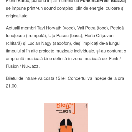
Florin Barbu, purtând iniţial numele de
FunkinLeFree
,
Blazzaj
se impune printr-un sound complex, plin de energie, culoare şi
originalitate.
Actualii membri Tavi Horvath (voce), Vali Potra (tobe), Petrică
Ionuţescu (trompetă), Uţu Pascu (bass), Horia Crişovan
(chitară) şi Lucian Nagy (saxofon), deşi implicaţi de-a lungul
timpului şi în alte proiecte muzicale individuale, şi-au conturat o
amprentă muzicală bine definită în zona muzicală de Funk /
Fusion / Nu-Jazz.
Biletul de intrare va costa 15 lei. Concertul va începe de la ora
21.00.