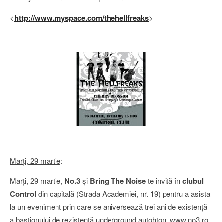
<
http://www.myspace.com/thehellfreaks
>
Marţi, 29 martie
:
Marţi, 29 martie,
No.3
şi
Bring The Noise
te invită în
clubul
Control
din capitală (Strada Academiei, nr. 19) pentru a asista
la un eveniment prin care se aniversează trei ani de existenţă
a bastionului de rezistenţă underground autohton, www.no3.ro.