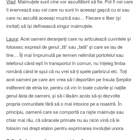
Vlad
: Maimuţele sunt cine vor ascultătorii să fie. Pot fi cei care
îi enervează sau cei care nu sunt în aceeaşi gaşcă cu ei sau
care nu ascultă aceeaşi muzică sau… Fiecare e liber (şi
invitat) să îşi definească singur maimuţele.
Laura
: Acei oameni deranjanţi care nu articulează cuvintele şi
folosesc expresii de genul „fă” sau „fată” şi care se iau de
tine… Îţi mai împrumută pe termen nelimitat portofelul sau
telefonul când eşti în transportul în comun, nu înţeleg limba
română când le spui că nu vrei să-ţi spele parbrizul etc. Toţi
acei oameni pe care am vrea să-i deportăm pe Insula Şerpilor
indiferent de etnia lor, pentru că vin în toate culorile şi naţiile
genul ăsta de oameni, şi să-i lăsăm acolo să-şi dezvolte
propria comunitate fără să o mai intoxice pe a noastră. În
principiu, oamenii care se comportă ca nişte maimuţe sau
chiar mai rău, că săracele primate nu au nicio vină că le
folosim noi drept etalon pentru exprimarea involuţiei unora.