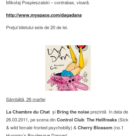
Mikołaj Pospieszalski – contrabas, vioară.
http://www.myspace.com/dagadana
Preţul biletului este de 20 de lei.
Sâmbătă, 26 martie
:
La Chambre du Chat
şi
Bring the noise
prezintă în data de
26.03.2011, pe scena din
Control Club
:
The Hellfreaks
(Sick
& wild female fronted psychobilly) &
Cherry Blossom
(no.1
Hungary’s Bourlesque Dancer).