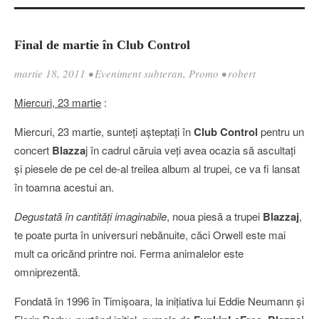
Final de martie în Club Control
martie 18, 2011
•
Eveniment subteran
,
Promo
•
robert
Miercuri, 23 martie
:
Miercuri, 23 martie, sunteţi aşteptaţi în
Club Control
pentru un
concert
Blazza
j în cadrul căruia veţi avea ocazia să ascultaţi
şi piesele de pe cel de-al treilea album al trupei, ce va fi lansat
în toamna acestui an.
Degustată în cantităţi imaginabile
, noua piesă a trupei
Blazzaj
,
te poate purta în universuri nebănuite, căci Orwell este mai
mult ca oricănd printre noi. Ferma animalelor este
omniprezentă.
Fondată în 1996 în Timişoara, la iniţiativa lui Eddie Neumann şi