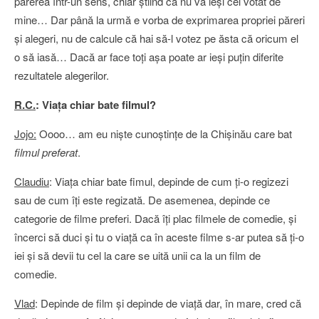
părerea într-un sens, chiar ştiind că nu va ieşi cel votat de
mine… Dar până la urmă e vorba de exprimarea propriei păreri
şi alegeri, nu de calcule că hai să-l votez pe ăsta că oricum el
o să iasă… Dacă ar face toţi aşa poate ar ieşi puţin diferite
rezultatele alegerilor.
R.C.
: Viaţa chiar bate filmul?
Jojo:
Oooo… am eu nişte cunoştinţe de la Chişinău care bat
filmul preferat
.
Claudiu
: Viaţa chiar bate fimul, depinde de cum ţi-o regizezi
sau de cum îţi este regizată. De asemenea, depinde ce
categorie de filme preferi. Dacă îţi plac filmele de comedie, şi
încerci să duci şi tu o viaţă ca în aceste filme s-ar putea să ţi-o
iei şi să devii tu cel la care se uită unii ca la un film de
comedie.
Vlad
: Depinde de film şi depinde de viaţă dar, în mare, cred că