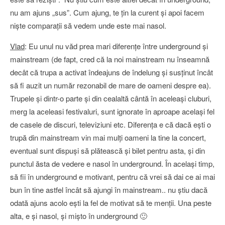
nu am ajuns „sus”. Cum ajung, te ţin la curent şi apoi facem
nişte comparaţii să vedem unde este mai nasol.
Vlad
: Eu unul nu văd prea mari diferenţe între underground şi
mainstream (de fapt, cred că la noi mainstream nu înseamnă
decât că trupa a activat îndeajuns de îndelung şi susţinut încât
să fi auzit un număr rezonabil de mare de oameni despre ea).
Trupele şi dintr-o parte şi din cealaltă cântă în aceleaşi cluburi,
merg la aceleasi festivaluri, sunt ignorate în aproape acelaşi fel
de casele de discuri, televiziuni etc. Diferenţa e că dacă eşti o
trupă din mainstream vin mai mulţi oameni la tine la concert,
eventual sunt dispuşi să plătească şi bilet pentru asta, şi din
punctul ăsta de vedere e nasol în underground. În acelaşi timp,
să fii în underground e motivant, pentru că vrei să dai ce ai mai
bun în tine astfel încât să ajungi în mainstream.. nu ştiu dacă
odată ajuns acolo eşti la fel de motivat să te menţii. Una peste
alta, e şi nasol, şi mişto în underground 🙂