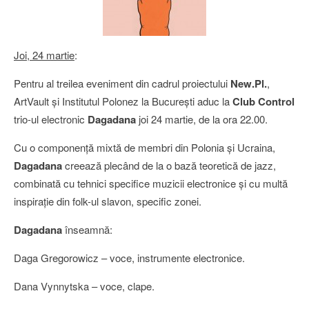
Joi, 24 martie
:
Pentru al treilea eveniment din cadrul proiectului
New.Pl.
,
ArtVault şi Institutul Polonez la Bucureşti aduc la
Club Control
trio-ul electronic
Dagadana
joi 24 martie, de la ora 22.00.
Cu o componenţă mixtă de membri din Polonia şi Ucraina,
Dagadana
creează plecând de la o bază teoretică de jazz,
combinată cu tehnici specifice muzicii electronice şi cu multă
inspiraţie din folk-ul slavon, specific zonei.
Dagadana
înseamnă:
Daga Gregorowicz – voce, instrumente electronice.
Dana Vynnytska – voce, clape.