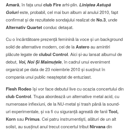
Amară
, în faţa unui
club Fire
arhi-plin.
Liniştea Astupă
Goluri
este, probabil, cel mai bun album al anului 2010, fapt
confirmat şi de rezultatele sondajului realizat de
No.3
, unde
Alternativ Quartet
conduc detaşat.
Cu o încântătoare prezenţă feminină la voce şi un background
solid de alternative modern, cei de la
Astero
au amintiri
plăcute legate de
clubul Control
. Aici şi-au lansat albumul de
debut,
Voi, Noi Şi Maimuţele
, în cadrul unui eveniment
organizat pe data de 23 noiembrie 2010 şi susţinut în
compania unui public neaşteptat de entuziast.
Flesh Rodeo
îşi vor face debutul live cu ocazia concertului din
club Control
. Trupa abordează un alternative metal acid, cu
numeroase inflexiuni, de la NU-metal şi trash până la sound-
uri experimentale, şi va fi cu siguranţă agreată de fanii
Tool,
Korn
sau
Primus
. Cei patru instrumentişti, alături de un alt
solist, au susţinut anul trecut concertul tribut
Nirvana
din