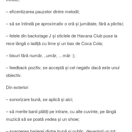
– eficentizarea pauzelor dintre melodii;
– să se întindă pe aproximativ o oră şi jumătate, fără a plictisi;
– fetele din backstage J şi sticlele de Havana Club puse la
rece lângă o ladiţă cu lime şi un bax de Coca Cola;
– bisuri fără număr, ..umăr, …măr :);
– feedback pozitiv, se acceptă şi cel negativ dacă este unul
obiectiv.
Din exterior:
– sonorizare bună, se aplică şi aici;
– să merite banii plătiţi pe intrare, cu alte cuvinte, pe lângă
muzică să se poată vedea şi un show;
– spargerea barierei dintre trupă şi public, devenind un tot;