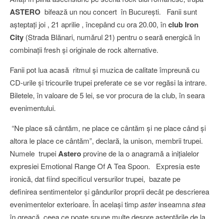
ASTERO
bifează un nou concert în Bucureşti. Fanii sunt
aşteptaţi joi , 21 aprilie , începând cu ora 20.00, în
club Iron
City
(Strada Blănari, numărul 21)
pentru o seară energică în
combinaţii fresh şi originale de rock alternative.
Fanii pot lua acasă ritmul şi muzica de calitate împreună cu
CD-urile şi tricourile trupei preferate ce se vor regăsi la intrare.
Biletele, în valoare de 5 lei, se vor procura de la club, în seara
evenimentului.
“Ne place să cântăm, ne place ce cântăm şi ne place când şi
altora le place ce cântăm”, declară, la unison, membrii trupei.
Numele trupei
Astero
provine de la o anagramă a iniţialelor
expresiei Emotional Range Of A Tea Spoon. Expresia este
ironică, dat fiind specificul versurilor trupei, bazate pe
definirea sentimentelor şi gândurilor proprii decât pe descrierea
evenimentelor exterioare. În acelaşi timp
aster
inseamna
stea
în greacă, ceea ce poate spune multe despre aşteptările de la