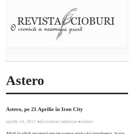
Astero
Astero, pe 21 Aprilie în Iron City
aprilie 14, 2011
•
Eveniment subteran
•
robert
Aflaţi în plină ascensiune pe scena rock-ului românesc, trupa