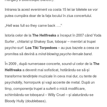
Intrarea la acest eveniment va costa 15 lei iar biletele se vor
putea cumpăra doar de la faţa locului în ziua concertului.
„Hell was full so they came back ….”
Istoria celor de la
The Hellfreaks
a început în 2007 când Yoda
Surfer , chitarist şi Shakey Sue, toboşar – membri ai trupei
psycho-surf
Los Tiki
Torpedoes
– au pus bazele a ceea ce
promitea să devină a
mind-blowing psycho-female band
.
În 2009 , după numeroase concerte, sound-ul celor de la
The
Hellfreaks
a devenit mai sofisticat, hotărându-se să-şi
transforme tendinţele muzicale în ceva mai dur, cu tente de
psychobilly, horrorpunk şi vagi accente de metal. După un
timp, componenţa trupei a suferit o mică modificare,
schimbându-se toboşarul – Willy Cruel – şi alaturându-se
Bloody Hully (doublebass).