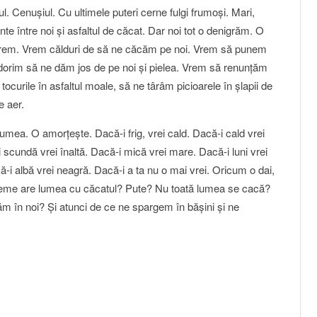
ul. Cenuşiul. Cu ultimele puteri cerne fulgi frumoşi. Mari,
unte între noi şi asfaltul de căcat. Dar noi tot o denigrăm. O
vrem. Vrem călduri de să ne căcăm pe noi. Vrem să punem
dorim să ne dăm jos de pe noi şi pielea. Vrem să renunţăm
tocurile în asfaltul moale, să ne târâm picioarele în şlapii de
e aer.
mea. O amorţeşte. Dacă-i frig, vrei cald. Dacă-i cald vrei
 scundă vrei înaltă. Dacă-i mică vrei mare. Dacă-i luni vrei
-i albă vrei neagră. Dacă-i a ta nu o mai vrei. Oricum o dai,
leme are lumea cu căcatul? Pute? Nu toată lumea se cacă?
ăm în noi? Şi atunci de ce ne spargem în băşini şi ne