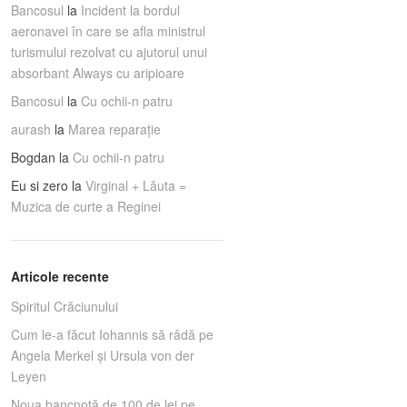
Bancosul
la
Incident la bordul
aeronavei în care se afla ministrul
turismului rezolvat cu ajutorul unui
absorbant Always cu aripioare
Bancosul
la
Cu ochii-n patru
aurash
la
Marea reparaţie
Bogdan
la
Cu ochii-n patru
Eu si zero
la
Virginal + Lăuta =
Muzica de curte a Reginei
Articole recente
Spiritul Crăciunului
Cum le-a făcut Iohannis să râdă pe
Angela Merkel și Ursula von der
Leyen
Noua bancnotă de 100 de lei pe