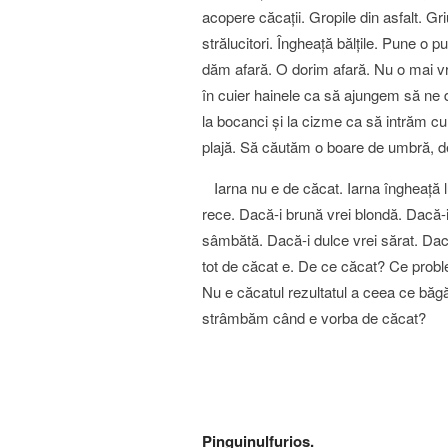
acopere căcaţii. Gropile din asfalt. Gri
strălucitori. Îngheaţă bălţile. Pune o p
dăm afară. O dorim afară. Nu o mai 
în cuier hainele ca să ajungem să ne 
la bocanci şi la cizme ca să intrăm cu 
plajă. Să căutăm o boare de umbră, d
Iarna nu e de căcat. Iarna îngheaţă lu
rece. Dacă-i brună vrei blondă. Dacă-i
sâmbătă. Dacă-i dulce vrei sărat. Dacă
tot de căcat e. De ce căcat? Ce prob
Nu e căcatul rezultatul a ceea ce băg
strâmbăm când e vorba de căcat?
Pinguinulfurios.