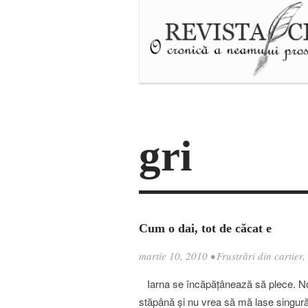
gri
Cum o dai, tot de căcat e
martie 10, 2010
•
Frustrări din cartier
,
Iarna se încăpăţânează să plece. Nor
stăpână şi nu vrea să mă lase singură.