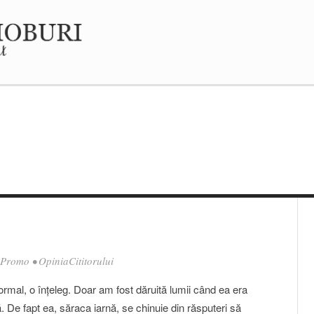
Promo
•
OpiniaCititorului
mal, o înţeleg. Doar am fost dăruită lumii când ea era
 De fapt ea, săraca iarnă, se chinuie din răsputeri să