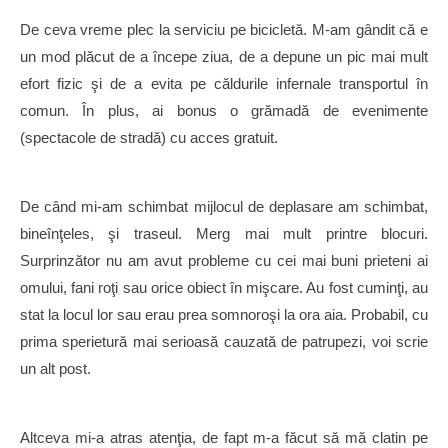
De ceva vreme plec la serviciu pe bicicletă. M-am gândit că e
un mod plăcut de a începe ziua, de a depune un pic mai mult
efort fizic şi de a evita pe căldurile infernale transportul în
comun. În plus, ai bonus o grămadă de evenimente
(spectacole de stradă) cu acces gratuit.
De când mi-am schimbat mijlocul de deplasare am schimbat,
bineînţeles, şi traseul. Merg mai mult printre blocuri.
Surprinzător nu am avut probleme cu cei mai buni prieteni ai
omului, fani roţi sau orice obiect în mişcare. Au fost cuminţi, au
stat la locul lor sau erau prea somnoroşi la ora aia. Probabil, cu
prima sperietură mai serioasă cauzată de patrupezi, voi scrie
un alt post.
Altceva mi-a atras atenţia, de fapt m-a făcut să mă clatin pe