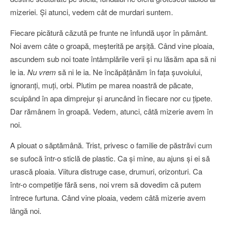
mizeriei. Şi atunci, vedem cât de murdari suntem.
Fiecare picătură căzută pe frunte ne înfundă uşor în pământ.
Noi avem câte o groapă, meşterită pe arşiţă. Când vine ploaia,
ascundem sub noi toate întâmplările verii şi nu lăsăm apa să ni
le ia.
Nu vrem
să ni le ia. Ne încăpăţânăm în faţa şuvoiului,
ignoranţi, muţi, orbi. Plutim pe marea noastră de păcate,
scuipând în apa dimprejur şi aruncând în fiecare nor cu ţipete.
Dar rămânem în groapă. Vedem, atunci, câtă mizerie avem în
noi.
A plouat o săptămână. Trist, privesc o familie de păstrăvi cum
se sufocă într-o sticlă de plastic. Ca şi mine, au ajuns şi ei să
urască ploaia. Viitura distruge case, drumuri, orizonturi. Ca
într-o competiţie fără sens, noi vrem să dovedim că putem
întrece furtuna. Când vine ploaia, vedem câtă mizerie avem
lângă noi.