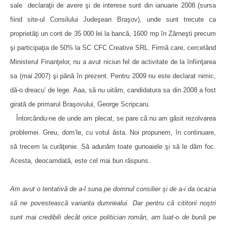
sale
declaraţii de avere şi de interese sunt din ianuarie 2008 (sursa
fiind site-ul Consilului Judeşean Braşov), unde sunt trecute ca
proprietăţi un cont de 35 000 lei la bancă, 1600 mp în Zărneşti precum
şi participaţia de 50% la SC CFC Creative SRL. Firmă care, cercetând
Ministerul Finanţelor, nu a avut niciun fel de activitate de la înfiinţarea
sa (mai 2007) şi până în prezent. Pentru 2009 nu este declarat nimic,
dă-o dreacu’ de lege. Aaa, să nu uităm, candidatura sa din 2008 a fost
girată de primarul Braşovului, George Scripcaru.
Întorcându-ne de unde am plecat, se pare că nu am găsit rezolvarea
problemei. Greu, dom’le, cu votul ăsta. Noi propunem, în continuare,
să trecem la curăţenie. Să adunăm toate gunoaiele şi să le dăm foc.
Acesta, deocamdată, este cel mai bun răspuns.
Am avut o tentativă de a-l suna pe domnul consilier şi de a-i da ocazia
să ne povestească varianta dumnealui. Dar pentru că cititorii noştri
sunt mai credibili decât orice politician român, am luat-o de bună pe