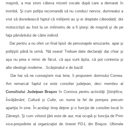
maşină, a mai stors câteva mizerii vocale după care a demarat în
trombă. Şi cum poliţia recomandă să nu conduci nervos, dumnealui a
vrut să dovedească faptul că miliţienii au şi ei dreptate câteodată: doi
motociclişti au fost la un milimetru de a fi şterşi de maşină şi de pe
faţa pământului de către individ.
Dar pentru a nu oferi un final lipsit de personajele amuzante, apar şi
poliţiştii până la urmă. ’Nă seara! Trebuie date declaraţii dar chiar şi
aşa nu prea e nimic de făcut, că aşa sunt ăştia, că pot contesta şi
alte ideologii moderne…Scărpinatul e de bază!
Dar hai să ne cunoaştem mai bine, îi propunem domnului Cornea.
Am remarcat faptul ce este consilier judeţean, deci membru al
Consiliului Judeţean Braşov
în
Comisia pentru activităţi Ştiinţifice,
Învăţământ, Cultură şi Culte
, un nume la fel de pompos precum
apariţia în sine. În acelaşi timp deţine şi o funcţie de consilier local în
Zărneşti. Şi cum viitorul ţării este de aur, mai ocupă şi funcţia de Prim
vice-preşedinte al organizaţiei de tineret PD-L din Braşov. Ultimele