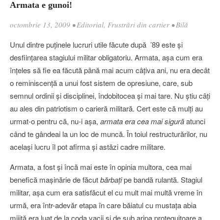
Armata e gunoi!
octombrie 13, 2009
•
Editorial
,
Frustrări din cartier
•
Bilă
Unul dintre puţinele lucruri utile făcute după ’89 este şi
desfiinţarea stagiului militar obligatoriu. Armata, aşa cum era
înţeles să fie ea făcută până mai acum câţiva ani, nu era decât
o reminiscenţă a unui fost sistem de opresiune, care, sub
semnul ordinii şi disciplinei, îndobitocea şi mai tare. Nu ştiu câţi
au ales din patriotism o carieră militară. Cert este că mulţi au
urmat-o pentru că, nu-i aşa,
armata era cea mai sigură
atunci
când te gândeai la un loc de muncă. În toiul restructurărilor, nu
acelaşi lucru îl pot afirma şi astăzi cadre militare.
Armata, a fost şi încă mai este în opinia multora, cea mai
benefică maşinărie de făcut
bărbaţi
pe bandă rulantă. Stagiul
militar, aşa cum era satisfăcut el cu mult mai multă vreme în
urmă, era într-adevăr etapa în care băiatul cu mustaţa abia
mijită era luat de la coda vacii şi de sub aripa proteguitoare a