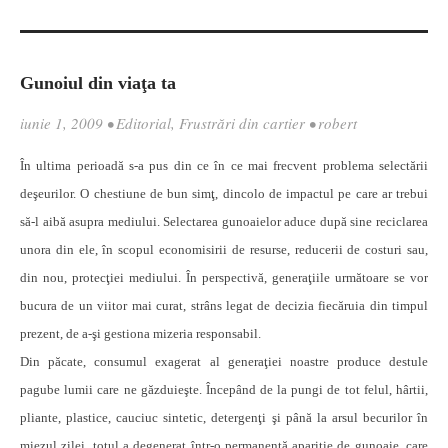
Gunoiul din viaţa ta
iunie 1, 2009
•
Editorial
,
Frustrări din cartier
•
robert
În ultima perioadă s-a pus din ce în ce mai frecvent problema selectării
deşeurilor. O chestiune de bun simţ, dincolo de impactul pe care ar trebui
să-l aibă asupra mediului. Selectarea gunoaielor aduce după sine reciclarea
unora din ele, în scopul economisirii de resurse, reducerii de costuri sau,
din nou, protecţiei mediului. În perspectivă, generaţiile următoare se vor
bucura de un viitor mai curat, strâns legat de decizia fiecăruia din timpul
prezent, de a-şi gestiona mizeria responsabil.
Din păcate, consumul exagerat al generaţiei noastre produce destule
pagube lumii care ne găzduieşte. Începând de la pungi de tot felul, hârtii,
pliante, plastice, cauciuc sintetic, detergenţi şi până la arsul becurilor în
miezul zilei, totul a degenerat într-o permanentă apariţie de gunoaie, care