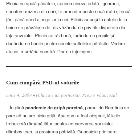
Ploaia nu spală păcatele, spunea cineva odată. Ignoranţi,
scoatem mizeria din noi şi o aruncăm peste nouă mări şi nouă
ţări, până când ajunge iar la noi. Piticii ascunşi în cutele de la
haine se prăvălesc de râs văzându-ne privirile disperate din
faţa şuvoiului. Ploaia se răzbună, furându-ne gropile şi
ducându-ne haotic printre ruinele sufletelor părăsite. Vedem,
atunci, murdăria noastră. Dar nu înţelegem.
Cum cumpără PSD-ul voturile
iunie 4, 2009
•
Politica e un pornostar
,
Promo
•
bancosul
În plină
pandemie de gripă porcină
, porcul de România se
pare că nu are nicio grijă. Așa cum a fost obișnuit, lăturile
trebuie să rămână lături pentru conservarea șoriciului
dâmbovițean, la grosimea potrivită. Gunoaiele prin care