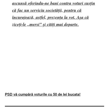
ascunsă
oferindu-ne bani contra voturi susţin
că fac un serviciu societăţii, pentru că
încurajează, astfel, prezenţa la vot. Aşa că
ziceţi-le „mersi” şi citiţi mai departe.
PSD vă cumpără voturile cu 50 de lei bucata!