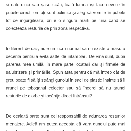
şi câte cinci sau şase scări, toată lumea îşi face nevoile în
pubele direct, ori toţi sunt bulimici şi aleg să vomite în pubele
tot ce îngurgitează, ori e o singură marţi pe lună când se
colectează resturile de prin zona respectivă.
Indiferent de caz, nu e un lucru normal să nu existe o măsură
decentă pentru a evita astfel de întâmplări. De vină sunt, după
părerea mea umilă, în mare parte locatarii dar şi firmele de
salubrizare şi primăriile. Spun asta pentru că mă întreb cât de
greu poate fi să îţi strângi gunoiul în saci de plastic înainte să îl
arunci pe toboganul colector sau să încerci să nu arunci
resturile de ciorbe şi tocăniţe direct întrânsul?
De cealaltă parte sunt cei responsabili de adunarea resturilor
menajere. Adică am putea accepta că vara gunoiul pute mai