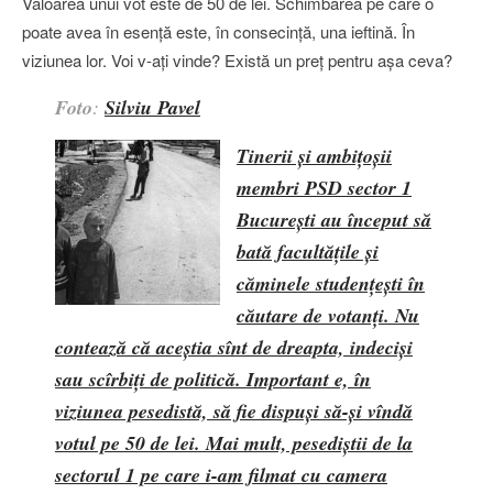
Valoarea unui vot este de 50 de lei. Schimbarea pe care o
poate avea în esență este, în consecință, una ieftină. În
viziunea lor. Voi v-ați vinde? Există un preț pentru așa ceva?
Foto
:
Silviu Pavel
Tinerii şi ambiţoşii
membri PSD sector 1
Bucureşti
au început să
bată facultăţile şi
căminele studenţeşti în
căutare de votanţi. Nu
contează că aceştia sînt de dreapta, indecişi
sau scîrbiţi de politică. Important e, în
viziunea pesedistă, să fie dispuşi
să-şi vîndă
votul pe 50 de lei
. Mai mult, pesediştii de la
sectorul 1 pe care i-am filmat
cu camera