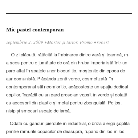
Mic pastel contemporan
septembrie 2, 2009
•
Martor şi tartor
,
Promo
•
robert
O zi plăcută, rătăcită la îmbinarea dintre vară şi toamnă, m-
a scos pentru o jumătate de oră din hruba imperialistă într-un
parc aflat în spatele unor blocuri tip, moştenite din epoca de
aur comunistă. Plăpânda zonă verde, cosmetizată în
contemporanul stil neomioritic, adăposteşte un spaţiu dedicat
copiilor, îngrădit cu un gard grosolan vopsit în verde şi dotată
cu accesorii din plastic şi metal pentru zbenguială. Pe jos,
nisip şi smocuri uscate de iarbă.
Odată cu gânduri pierdute în industrial, o briză alerga şoptită
printre ramurile copacilor de deasupra, rupând din loc în loc