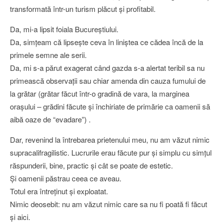
transformată într-un turism plăcut şi profitabil.
Da, mi-a lipsit foiala Bucureştiului.
Da, simţeam că lipseşte ceva în liniştea ce cădea încă de la
primele semne ale serii.
Da, mi s-a părut exagerat când gazda s-a alertat teribil sa nu
primească observaţii sau chiar amenda din cauza fumului de
la grătar (grătar făcut într-o gradină de vara, la marginea
oraşului – grădini făcute şi închiriate de primărie ca oamenii să
aibă oaze de “evadare”) .
Dar, revenind la întrebarea prietenului meu, nu am văzut nimic
supracalifragilistic. Lucrurile erau făcute pur şi simplu cu simţul
răspunderii, bine, practic şi cât se poate de estetic.
Şi oamenii păstrau ceea ce aveau.
Totul era întreţinut şi exploatat.
Nimic deosebit: nu am văzut nimic care sa nu fi poată fi făcut
şi aici.