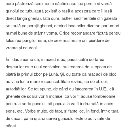
care păstrează sedimente căcăcioase pe pereți) și varsă
gunoiul pe tubulatură (există o rasă a acestora care îl lasă
direct lângă ghenă). Iată cum, astfel, sedimentele din găleată
se mută pe pereții ghenei, oferind locatarilor diverse parfumuri
numai bune de stârnit voma. Orice recomandare făcută pentru
folosirea pungilor este, de cele mai multe ori, pierdere de
vreme și neuroni.
Îmi dau seama că, în acest mod, pasul către sortarea
deșeurilor este unul echivalent cu trecerea de la epoca de
piatră la primul zbor pe Lună. Și, cu toate că macacii de bloc
au vina lor, o mare responsabilitate revine, ca de obicei,
autorităților. Se tot spune, de când cu integrarea în U.E., că
ghenele de scară vor fi închise, că vor fi aduse tomberoane
pentru a sorta gunoiul, că populația va fi îndrumată în acest
sens, etc. Vorbe multe, de fapt, și fapte ioc. În fond, într-o țară
de căcat, până și aruncarea gunoiului este o activitate de
căcat.