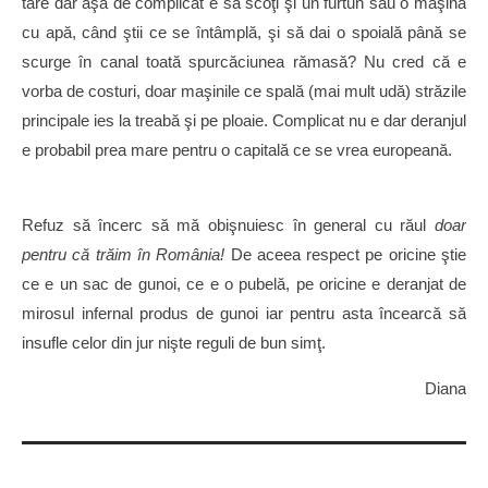
tare dar aşa de complicat e să scoţi şi un furtun sau o maşină
cu apă, când ştii ce se întâmplă, şi să dai o spoială până se
scurge în canal toată spurcăciunea rămasă? Nu cred că e
vorba de costuri, doar maşinile ce spală (mai mult udă) străzile
principale ies la treabă şi pe ploaie. Complicat nu e dar deranjul
e probabil prea mare pentru o capitală ce se vrea europeană.
Refuz să încerc să mă obişnuiesc în general cu răul
doar
pentru că trăim în România!
De aceea respect pe oricine ştie
ce e un sac de gunoi, ce e o pubelă, pe oricine e deranjat de
mirosul infernal produs de gunoi iar pentru asta încearcă să
insufle celor din jur nişte reguli de bun simţ.
Diana