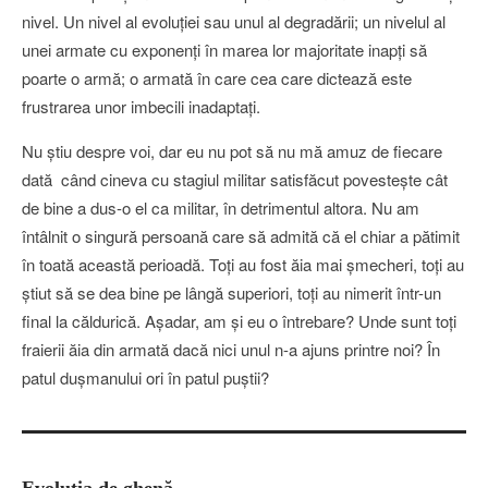
nivel. Un nivel al evoluţiei sau unul al degradării; un nivelul al
unei armate cu exponenţi în marea lor majoritate inapţi să
poarte o armă; o armată în care cea care dictează este
frustrarea unor imbecili inadaptaţi.
Nu ştiu despre voi, dar eu nu pot să nu mă amuz de fiecare
dată când cineva cu stagiul militar satisfăcut povesteşte cât
de bine a dus-o el ca militar, în detrimentul altora. Nu am
întâlnit o singură persoană care să admită că el chiar a pătimit
în toată această perioadă. Toţi au fost ăia mai şmecheri, toţi au
ştiut să se dea bine pe lângă superiori, toţi au nimerit într-un
final la căldurică. Aşadar, am şi eu o întrebare? Unde sunt toţi
fraierii ăia din armată dacă nici unul n-a ajuns printre noi? În
patul duşmanului ori în patul puştii?