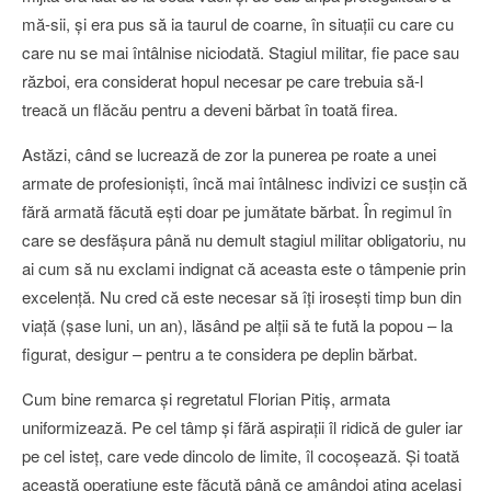
mă-sii, şi era pus să ia taurul de coarne, în situaţii cu care cu
care nu se mai întâlnise niciodată. Stagiul militar, fie pace sau
război, era considerat hopul necesar pe care trebuia să-l
treacă un flăcău pentru a deveni bărbat în toată firea.
Astăzi, când se lucrează de zor la punerea pe roate a unei
armate de profesionişti, încă mai întâlnesc indivizi ce susţin că
fără armată făcută eşti doar pe jumătate bărbat. În regimul în
care se desfăşura până nu demult stagiul militar obligatoriu, nu
ai cum să nu exclami indignat că aceasta este o tâmpenie prin
excelenţă. Nu cred că este necesar să îţi iroseşti timp bun din
viaţă (şase luni, un an), lăsând pe alţii să te fută la popou – la
figurat, desigur – pentru a te considera pe deplin bărbat.
Cum bine remarca şi regretatul Florian Pitiş, armata
uniformizează. Pe cel tâmp şi fără aspiraţii îl ridică de guler iar
pe cel isteţ, care vede dincolo de limite, îl cocoşează. Şi toată
această operaţiune este făcută până ce amândoi ating acelaşi