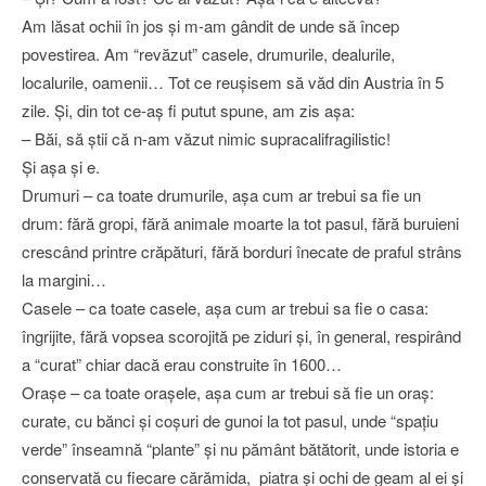
Am lăsat ochii în jos şi m-am gândit de unde să încep
povestirea. Am “revăzut” casele, drumurile, dealurile,
localurile, oamenii… Tot ce reuşisem să văd din Austria în 5
zile. Şi, din tot ce-aş fi putut spune, am zis aşa:
– Băi, să ştii că n-am văzut nimic supracalifragilistic!
Şi aşa şi e.
Drumuri – ca toate drumurile, aşa cum ar trebui sa fie un
drum: fără gropi, fără animale moarte la tot pasul, fără buruieni
crescând printre crăpături, fără borduri înecate de praful strâns
la margini…
Casele – ca toate casele, aşa cum ar trebui sa fie o casa:
îngrijite, fără vopsea scorojită pe ziduri şi, în general, respirând
a “curat” chiar dacă erau construite în 1600…
Oraşe – ca toate oraşele, aşa cum ar trebui să fie un oraş:
curate, cu bănci şi coşuri de gunoi la tot pasul, unde “spaţiu
verde” înseamnă “plante” şi nu pământ bătătorit, unde istoria e
conservată cu fiecare cărămida, piatra şi ochi de geam al ei şi