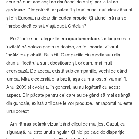
scurmă sunt aceleași de douăzeci de ani și par la fel de
gustoase. Dimpotrivă, ar putea fi și mai bune, mai ales că sunt
și din Europa, nu doar din curtea proprie. Și atunci, să nu se
întrebe dacă există viață după Crăciun?
Pe 7 iunie sunt
alegerile europarlamentare,
iar lumea este
invitată să voteze pentru a decide, astfel, soarta, viitorul,
încălzirea globală. Bullshit. Campaniile din media sau din
drumul fiecăruia sunt obositoare și, oricum, mai mult
enervează. De aceea, există sub-campaniile, vechi de când
lumea. Mita electorală e la bază, așa cum a fost și va mai fi.
Anul 2009 și evoluția, în general, nu au legătură cu acest
aspect. Din păcate pentru cei care au de gând să mai strângă
din gunoaie, există alții care le vor produce. Iar raportul nu este
unul corect.
Am rămas scârbit vizualizând clipul de mai jos. Cazul, cu
siguranță, nu este unul singular. Și nici pe cale de dispariție.