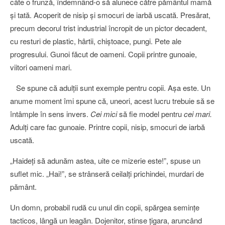
câte o frunză, îndemnând-o să alunece către pământul mamă
şi tată. Acoperit de nisip şi smocuri de iarbă uscată. Presărat,
precum decorul trist industrial încropit de un pictor decadent,
cu resturi de plastic, hârtii, chiştoace, pungi. Pete ale
progresului. Gunoi făcut de oameni. Copii printre gunoaie,
viitori oameni mari.
Se spune că adulţii sunt exemple pentru copii. Aşa este. Un
anume moment îmi spune că, uneori, acest lucru trebuie să se
întâmple în sens invers.
Cei mici
să fie model pentru
cei mari.
Adulţi care fac gunoaie. Printre copii, nisip, smocuri de iarbă
uscată.
„Haideţi să adunăm astea, uite ce mizerie este!”, spuse un
suflet mic. „Hai!”, se strânseră ceilalţi prichindei, murdari de
pământ.
Un domn, probabil rudă cu unul din copii, spărgea seminţe
tacticos, lângă un leagăn. Dojenitor, stinse ţigara, aruncând