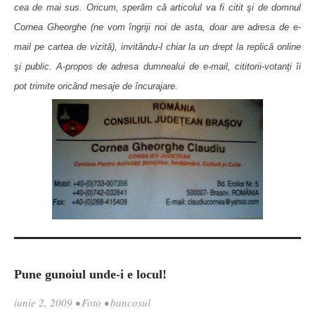
cea de mai sus. Oricum, sperăm că articolul va fi citit şi de domnul
Cornea Gheorghe (ne vom îngriji noi de asta, doar are adresa de e-
mail pe cartea de vizită), invitându-l chiar la un drept la replică online
şi public. A-propos de adresa dumnealui de e-mail, cititorii-votanţi îi
pot trimite oricând mesaje de încurajare.
Pune gunoiul unde-i e locul!
iunie 2, 2009
•
Foto
•
bancosul