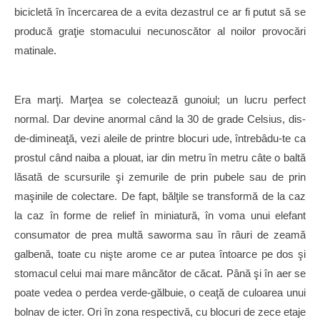
bicicletă în încercarea de a evita dezastrul ce ar fi putut să se
producă graţie stomacului necunoscător al noilor provocări
matinale.
Era marţi. Marţea se colectează gunoiul
;
un lucru perfect
normal. Dar devine anormal când la 30 de grade Celsius, dis-
de-dimineaţă, vezi aleile de printre blocuri ude, întrebâdu-te ca
prostul când naiba a plouat, iar din metru în metru câte o baltă
lăsată de scursurile şi zemurile de prin pubele sau de prin
maşinile de colectare. De fapt, bălţile se transformă de la caz
la caz în forme de relief în miniatură, în voma unui elefant
consumator de prea multă saworma sau în râuri de zeamă
galbenă, toate cu nişte arome ce ar putea întoarce pe dos şi
stomacul celui mai mare mâncător de căcat. Până şi în aer se
poate vedea o perdea verde-gălbuie, o ceaţă de culoarea unui
bolnav de icter. Ori în zona respectivă, cu blocuri de zece etaje