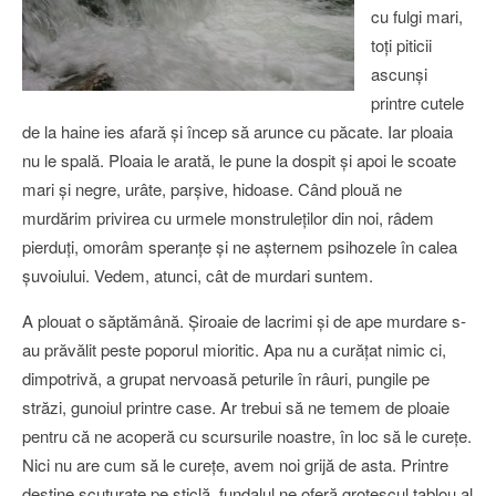
cu fulgi mari,
toţi piticii
ascunşi
printre cutele
de la haine ies afară şi încep să arunce cu păcate. Iar ploaia
nu le spală. Ploaia le arată, le pune la dospit şi apoi le scoate
mari şi negre, urâte, parşive, hidoase. Când plouă ne
murdărim privirea cu urmele monstruleţilor din noi, râdem
pierduţi, omorâm speranţe şi ne aşternem psihozele în calea
şuvoiului. Vedem, atunci, cât de murdari suntem.
A plouat o săptămână. Şiroaie de lacrimi şi de ape murdare s-
au prăvălit peste poporul mioritic. Apa nu a curăţat nimic ci,
dimpotrivă, a grupat nervoasă peturile în râuri, pungile pe
străzi, gunoiul printre case. Ar trebui să ne temem de ploaie
pentru că ne acoperă cu scursurile noastre, în loc să le cureţe.
Nici nu are cum să le cureţe, avem noi grijă de asta. Printre
destine scuturate pe sticlă, fundalul ne oferă grotescul tablou al