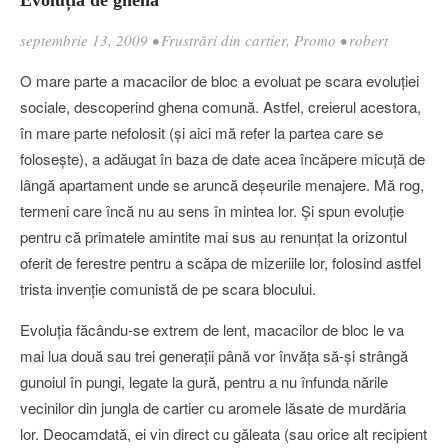
Evoluția de ghenă
septembrie 13, 2009
•
Frustrări din cartier
,
Promo
•
robert
O mare parte a macacilor de bloc a evoluat pe scara evoluției
sociale, descoperind ghena comună. Astfel, creierul acestora,
în mare parte nefolosit (și aici mă refer la partea care se
folosește), a adăugat în baza de date acea încăpere micuță de
lângă apartament unde se aruncă deșeurile menajere. Mă rog,
termeni care încă nu au sens în mintea lor. Și spun evoluție
pentru că primatele amintite mai sus au renunțat la orizontul
oferit de ferestre pentru a scăpa de mizeriile lor, folosind astfel
trista invenție comunistă de pe scara blocului.
Evoluția făcându-se extrem de lent, macacilor de bloc le va
mai lua două sau trei generații până vor învăța să-și strângă
gunoiul în pungi, legate la gură, pentru a nu înfunda nările
vecinilor din jungla de cartier cu aromele lăsate de murdăria
lor. Deocamdată, ei vin direct cu găleata (sau orice alt recipient