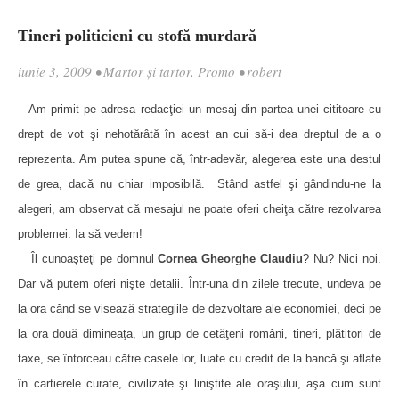
Tineri politicieni cu stofă murdară
iunie 3, 2009
•
Martor şi tartor
,
Promo
•
robert
Am primit pe adresa redacţiei un mesaj din partea unei cititoare cu
drept de vot şi nehotărâtă în acest an cui să-i dea dreptul de a o
reprezenta. Am putea spune că, într-adevăr, alegerea este una destul
de grea, dacă nu chiar imposibilă.
Stând astfel şi gândindu-ne la
alegeri, am observat că mesajul ne poate oferi cheiţa către rezolvarea
problemei. Ia să vedem!
Îl cunoaşteţi pe domnul
Cornea Gheorghe Claudiu
? Nu? Nici noi.
Dar vă putem oferi nişte detalii. Într-una din zilele trecute, undeva pe
la ora când se visează strategiile de dezvoltare ale economiei, deci pe
la ora două dimineaţa, un grup de cetăţeni români, tineri, plătitori de
taxe, se întorceau către casele lor, luate cu credit de la bancă şi aflate
în cartierele curate, civilizate şi liniştite ale oraşului, aşa cum sunt