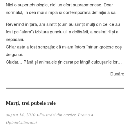
Nici o supertehnologie, nici un efort supraomenesc. Doar
normalul, în cea mai simplă şi contemporană definiţie a sa.
Revenind în ţara, am simţit (cum au simţit mulţi din cei ce au
fost pe-“afara”) izbitura gunoiului, a delăsării, a nesimţirii şi a
nepăsării.
Chiar asta a fost senzaţia: că m-am întors într-un grotesc coş
de gunoi.
Ciudat… Până şi animalele ţin curat pe lângă culcuşurile lor…
Dunăre
Marţi, trei pubele rele
august 14, 2010
•
Frustrări din cartier
,
Promo
•
OpiniaCititorului