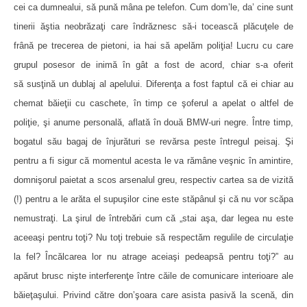
cei ca dumnealui, să pună mâna pe telefon. Cum dom’le, da’ cine sunt
tinerii ăştia neobrăzaţi care îndrăznesc să-i tocească plăcuţele de
frână pe trecerea de pietoni, ia hai să apelăm poliţia! Lucru cu care
grupul posesor de inimă în gât a fost de acord, chiar s-a oferit
să susţină un dublaj al apelului. Diferenţa a fost faptul că ei chiar au
chemat băieţii cu caschete, în timp ce şoferul a apelat o altfel de
poliţie, şi anume personală, aflată în două BMW-uri negre. Între timp,
bogatul său bagaj de înjurături se revărsa peste întregul peisaj. Şi
pentru a fi sigur că momentul acesta le va rămâne veşnic în amintire,
domnişorul paietat a scos arsenalul greu, respectiv cartea sa de vizită
(!) pentru a le arăta el supuşilor cine este stăpânul şi că nu vor scăpa
nemustraţi. La şirul de întrebări cum că „stai aşa, dar legea nu este
aceeaşi pentru toţi? Nu toţi trebuie să respectăm regulile de circulaţie
la fel? Încălcarea lor nu atrage aceiaşi pedeapsă pentru toţi?” au
apărut brusc nişte interferenţe între căile de comunicare interioare ale
băieţaşului. Privind către don’şoara care asista pasivă la scenă, din