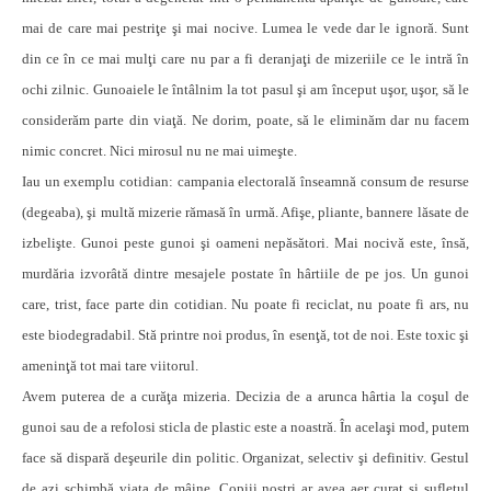
mai de care mai pestriţe şi mai nocive. Lumea le vede dar le ignoră. Sunt
din ce în ce mai mulţi care nu par a fi deranjaţi de mizeriile ce le intră în
ochi zilnic. Gunoaiele le întâlnim la tot pasul şi am început uşor, uşor, să le
considerăm parte din viaţă. Ne dorim, poate, să le eliminăm dar nu facem
nimic concret. Nici mirosul nu ne mai uimeşte.
Iau un exemplu cotidian: campania electorală înseamnă consum de resurse
(degeaba), şi multă mizerie rămasă în urmă. Afişe, pliante, bannere lăsate de
izbelişte. Gunoi peste gunoi şi oameni nepăsători. Mai nocivă este, însă,
murdăria izvorâtă dintre mesajele postate în hârtiile de pe jos. Un gunoi
care, trist, face parte din cotidian. Nu poate fi reciclat, nu poate fi ars, nu
este biodegradabil. Stă printre noi produs, în esenţă, tot de noi. Este toxic şi
ameninţă tot mai tare viitorul.
Avem puterea de a curăţa mizeria. Decizia de a arunca hârtia la coşul de
gunoi sau de a refolosi sticla de plastic este a noastră. În acelaşi mod, putem
face să dispară deşeurile din politic. Organizat, selectiv şi definitiv. Gestul
de azi schimbă viaţa de mâine. Copiii noştri ar avea aer curat şi sufletul