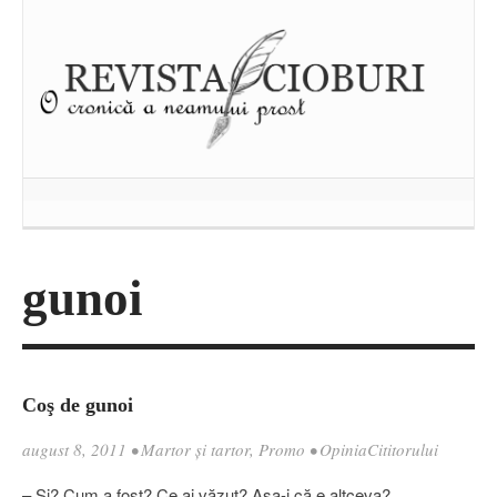
gunoi
Coş de gunoi
august 8, 2011
•
Martor şi tartor
,
Promo
•
OpiniaCititorului
– Şi? Cum a fost? Ce ai văzut? Aşa-i că e altceva?