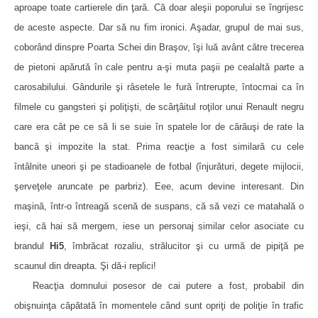
aproape toate cartierele din ţară. Că doar aleşii poporului se îngrijesc
de aceste aspecte. Dar să nu fim ironici. Aşadar, grupul de mai sus,
coborând dinspre Poarta Schei din Braşov, îşi luă avânt către trecerea
de pietoni apărută în cale pentru a-şi muta paşii pe cealaltă parte a
carosabilului. Gândurile şi râsetele le fură întrerupte, întocmai ca în
filmele cu gangsteri şi poliţişti, de scârţâitul roţilor unui Renault negru
care era cât pe ce să li se suie în spatele lor de cărăuşi de rate la
bancă şi impozite la stat. Prima reacţie a fost similară cu cele
întâlnite uneori şi pe stadioanele de fotbal (înjurături, degete mijlocii,
şerveţele aruncate pe parbriz). Eee, acum devine interesant. Din
maşină, într-o întreagă scenă de suspans, că să vezi ce matahală o
ieşi, că hai să mergem, iese un personaj similar celor asociate cu
brandul
Hi5
, îmbrăcat rozaliu, strălucitor şi cu urmă de pipiţă pe
scaunul din dreapta. Şi dă-i replici!
Reacţia domnului posesor de cai putere a fost, probabil din
obişnuinţa căpătată în momentele când sunt opriţi de poliţie în trafic