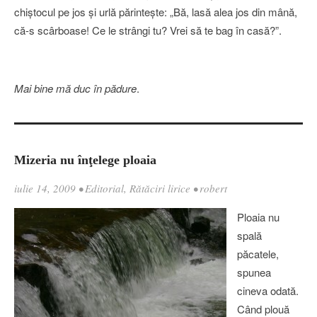
chiştocul pe jos şi urlă părinteşte: „Bă, lasă alea jos din mână,
că-s scârboase! Ce le strângi tu? Vrei să te bag în casă?”.
Mai bine mă duc în pădure
.
Mizeria nu înţelege ploaia
iulie 14, 2009
•
Editorial
,
Rătăciri lirice
•
robert
Ploaia nu
spală
păcatele,
spunea
cineva odată.
Când plouă