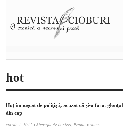
hot
Hoţ împuşcat de poliţişti, acuzat că şi-a furat glonţul
din cap
martie 4, 2011
•
Aberația de intelect
,
Promo
•
robert