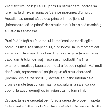
Zilele trecute, poliţiştii au surprins un bărbat care încerca să
fure marfă dintr-o maşină parcată pe marginea drumului.
Aceştia l-au somat să se dea prins prin tradiţionalul
„Infractorule, dă-te prins!” dar omul s-a suit într-o altă maşină şi
a luat-o la sănătoasa.
Puşi faţă în faţă cu fenomenul infracţional, oamenii legii au
pornit în urmărirea suspectului, fiind nevoiţi la un moment dat
să facă uz de arma din dotare. Unul dintre gloanţe a ajuns în
capul urmăritului (cel puţin aşa susţin poliţiştii) însă, la
examenul medical, bucata de metal a fost de negăsit. Mai mult
decât atât, reprezentanţii poliţiei spun că omul aberează
(probabil din cauza şocului), acesta spunând întruna că el
vroia să mute teascul din maşina socrului în a sa şi că s-a
speriat la auzul somaţiilor, în niciun caz nu fura nimic.
„Suspectul este cercetat pentru acunderea de probe, în speţă
furtul glonţului din capul său. Urmează să-i luăm amprente din