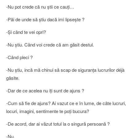
-Nu pot crede că nu ştii ce cauţi…
-Păi de unde să ştiu dacă imi lipseşte ?
-Şi când te vei opri?
-Nu ştiu. Când voi crede că am găsit destul.
-Când pleci ?
-Nu ştiu, incă mă chinui să scap de siguranţa lucrurilor déjà
găsite.
-Dar de ce acelea nu iţi sunt de ajuns ?
-Cum să fie de ajuns? Ai vazut ce e în lume, de câte lucruri,
locuri, imagini, sentimente te poţi bucura?
-De acord, dar ai văzut totul la o singură persoană ?
-Nu.