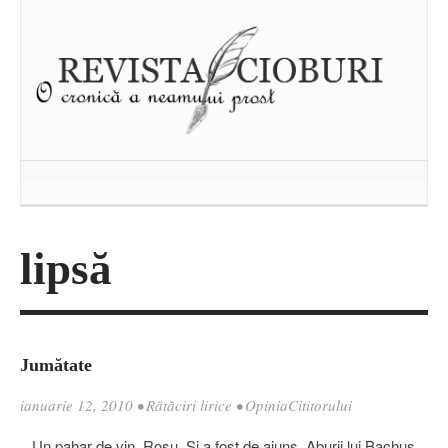
lipsă
Jumătate
ianuarie 12, 2010
•
Rătăciri lirice
•
OpiniaCititorului
Un pahar de vin. Roșu. Și a fost de ajuns. Aburii lui Bachus