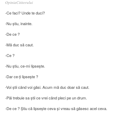
OpiniaCititorului
-Ce faci? Unde te duci?
-Nu ştiu, inainte.
-De ce ?
-Mă duc să caut.
-Ce ?
-Nu ştiu, ce-mi lipseşte.
-Dar ce-ţi lipseşte ?
-Voi ştii când voi găsi. Acum mă duc doar să caut.
-Păi trebuie sa ştii ce vrei când pleci pe un drum.
-De ce ? Ştiu că lipseşte ceva şi vreau să găsesc acel ceva.