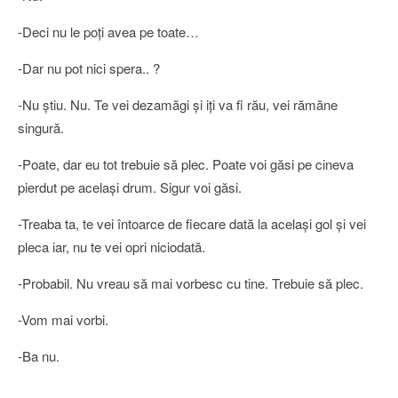
-Deci nu le poţi avea pe toate…
-Dar nu pot nici spera.. ?
-Nu ştiu. Nu. Te vei dezamăgi şi iţi va fi rău, vei rămăne
singură.
-Poate, dar eu tot trebuie să plec. Poate voi găsi pe cineva
pierdut pe acelaşi drum. Sigur voi găsi.
-Treaba ta, te vei întoarce de fiecare dată la acelaşi gol şi vei
pleca iar, nu te vei opri niciodată.
-Probabil. Nu vreau să mai vorbesc cu tine. Trebuie să plec.
-Vom mai vorbi.
-Ba nu.