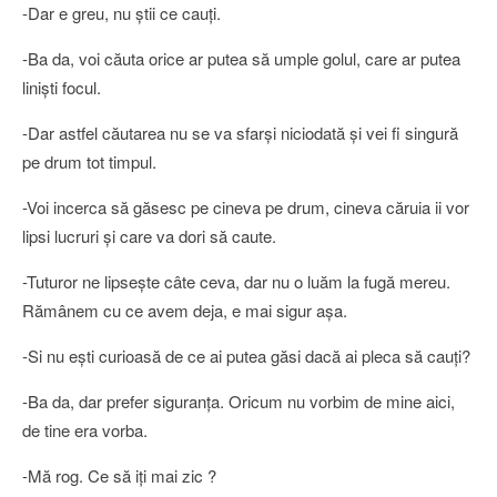
-Dar e greu, nu ştii ce cauţi.
-Ba da, voi căuta orice ar putea să umple golul, care ar putea
linişti focul.
-Dar astfel căutarea nu se va sfarşi niciodată şi vei fi singură
pe drum tot timpul.
-Voi incerca să găsesc pe cineva pe drum, cineva căruia ii vor
lipsi lucruri şi care va dori să caute.
-Tuturor ne lipseşte câte ceva, dar nu o luăm la fugă mereu.
Rămânem cu ce avem deja, e mai sigur aşa.
-Si nu eşti curioasă de ce ai putea găsi dacă ai pleca să cauţi?
-Ba da, dar prefer siguranţa. Oricum nu vorbim de mine aici,
de tine era vorba.
-Mă rog. Ce să iţi mai zic ?