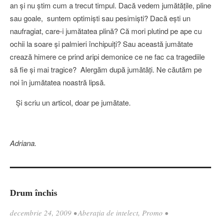
an şi nu ştim cum a trecut timpul. Dacă vedem jumătăţile, pline
sau goale, suntem optimişti sau pesimişti? Dacă eşti un
naufragiat, care-i jumătatea plină? Că mori plutind pe ape cu
ochii la soare şi palmieri închipuiţi? Sau această jumătate
crează himere ce prind aripi demonice ce ne fac ca tragediile
să fie şi mai tragice? Alergăm după jumătăţi. Ne căutăm pe
noi în jumătatea noastră lipsă.
Şi scriu un articol, doar pe jumătate.
Adriana.
Drum închis
decembrie 24, 2009
•
Aberația de intelect
,
Promo
•