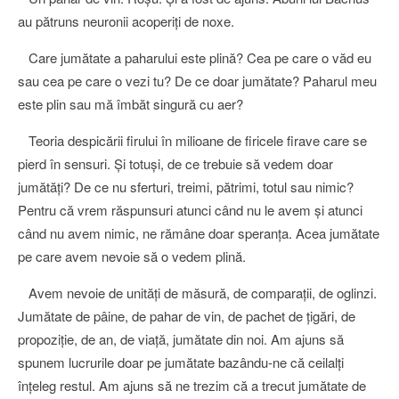
au pătruns neuronii acoperiți de noxe.
Care jumătate a paharului este plină? Cea pe care o văd eu
sau cea pe care o vezi tu? De ce doar jumătate? Paharul meu
este plin sau mă îmbăt singură cu aer?
Teoria despicării firului în milioane de firicele firave care se
pierd în sensuri. Şi totuşi, de ce trebuie să vedem doar
jumătăţi? De ce nu sferturi, treimi, pătrimi, totul sau nimic?
Pentru că vrem răspunsuri atunci când nu le avem şi atunci
când nu avem nimic, ne rămâne doar speranţa. Acea jumătate
pe care avem nevoie să o vedem plină.
Avem nevoie de unităţi de măsură, de comparaţii, de oglinzi.
Jumătate de pâine, de pahar de vin, de pachet de ţigări, de
propoziţie, de an, de viaţă, jumătate din noi. Am ajuns să
spunem lucrurile doar pe jumătate bazându-ne că ceilalţi
înţeleg restul. Am ajuns să ne trezim că a trecut jumătate de