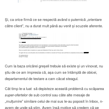
Şi, ca orice firmă ce se respectă având o puternică „orientare
către client”, nu a durat mult până au venit şi scuzele aferente.
Cum la baza oricărei greşeli trebuie să existe şi un vinovat, nu
ştiu de ce am impresia că, aşa cum se întâmplă de obicei,
departamentul de testare a cam căcat steagul.
Cât timp le-a luat să depisteze această problemă cu scăparea
super-ofertelor
de sub control sau câte alte mesaje de
„mulţumire” similare celui de mai sus le-au poposit în Inbox, n-
avem de unde să ştim. Avem însă motive să credem că pe