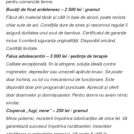
pentru comenzile ferme.
Bucăţi de ficat ardelenesc – 2 500 lei / gramul
Făcut din material tânăr şi călit în baie de alcool, poate rezista
chiar sute de ani. Condiţiile dure de stres şi nesomnul regulat îi
asigură duritatea unui scut de bambus. Certificatul de garanţie
inclus îi conferă siguranţa originalităţii. Disponibil oricând.
Cantităţi limitate.
Falus adolescentin – 3 000 lei / şedinţa de terapie
Calitate excepţională, fin la atingere, soluţia ideală contra
migrenelor, depresiilor sau umezelii apărute brusc. Se poate
doar închiria, cu tot cu mecanismul de funcţionare. Este
disponibil doar prin programări punctuale. Apreciat şi oferit
doar doamnelor şi domnişoarelor. Pentru domni nu avem nimic
similar.
Ciupercă „fugi, nene” – 250 lei / gramul
Miros puternic, rezistent împotriva odorizanţilor de orice fel. Vă
garantează succesul împotriva rozătoarelor, insectelor
sâcâitoare şi animalelor agresive. Vă poate fi utilă în