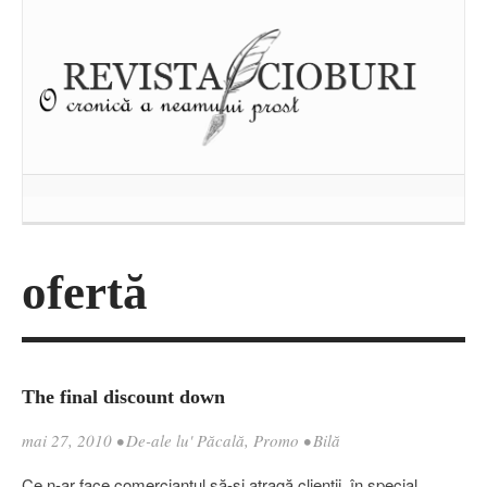
ofertă
The final discount down
mai 27, 2010
•
De-ale lu' Păcală
,
Promo
•
Bilă
Ce n-ar face comerciantul să-şi atragă clienţii, în special