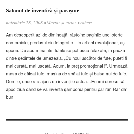
Salonul de inventică şi paraşute
noiembrie 28, 2008
•
Martor şi tartor
•
robert
Am descoperit azi de dimineaţă, răsfoind paginile unei oferte
comerciale, produsul din fotografie. Un articol revoluţionar, aş
spune. De acum înainte, fufele se pot usca relaxate, în pauza
dintre şedinţele de umezeală. „Cu noul uscător de fufe, puteţi fi
mai curată, mai uscată. Acum, la preţ promoţional !”. Urmează
masa de călcat fufe, maşina de spălat fufe şi balsamul de fufe.
Dom’le, unde s-a ajuns cu invenţiile astea…Eu îmi doresc să
apuc ziua când se va inventa şamponul pentru păr rar. Rar da’
bun !