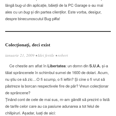
lângă bug-ul din aplicaţie, băieţii de la PC Garage s-au mai
ales cu un
bug
şi din partea clienţilor. Este vorba, desigur,
despre binecunoscutul Bug p#la!
Colecţionaţi, deci exist
ianuarie 21, 2009
•
Idei fertile
•
robert
Ce chestie am aflat în
Libertatea
: un domn din
S.U.A.
şi-a
tăiat sprâncenele în schimbul sumei de 1600 de dolari. Acum,
nu ştiu ce să zic…O fi scump, o fi ieftin? Şi cine o fi vrut să
păstreze la borcan respectivele fire de păr? Vreun colecţionar
de sprâncene?
Ţinând cont de cele de mai sus, m-am gândit să prezint o listă
de tarife celor care au ca pasiune adunarea a tot felul de
chilipiruri. Aşadar, luaţi de aici: