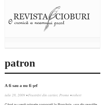
patron
A fi sau a nu fi şef
iulie 28, 2009
•
Frustrări din cartier
,
Promo
•
robert
Când au venit primele corporaţii în România, una din reacţiile