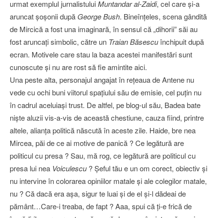
urmat exemplul jurnalistului
Muntandar al-Zaidi
, cel care şi-a
aruncat şoşonii după
George Bush
. Bineînţeles, scena gândită
de Mircică a fost una imaginară, în sensul că „dihorii” săi au
fost aruncaţi simbolic, către un
Traian Băsescu
închipuit după
ecran. Motivele care stau la baza acestei manifestări sunt
cunoscute şi nu are rost să fie amintite aici.
Una peste alta, personajul angajat în reţeaua de Antene nu
vede cu ochi buni viitorul spaţiului său de emisie, cel puţin nu
în cadrul aceluiaşi trust. De altfel, pe blog-ul său, Badea bate
nişte aluzii vis-a-vis de această chestiune, cauza fiind, printre
altele, alianţa politică născută în aceste zile. Haide, bre nea
Mircea, păi de ce ai motive de panică ? Ce legătură are
politicul cu presa ? Sau, mă rog, ce legătură are politicul cu
presa lui nea
Voiculescu
? Şeful tău e un om corect, obiectiv şi
nu intervine în colorarea opiniilor matale şi ale colegilor matale,
nu ? Că dacă era aşa, sigur te luai şi de el şi-l dădeai de
pământ…Care-i treaba, de fapt ? Aaa, spui că ţi-e frică de