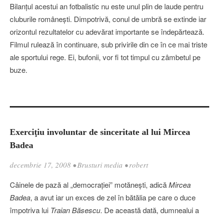
Bilanţul acestui an fotbalistic nu este unul plin de laude pentru
cluburile româneşti. Dimpotrivă, conul de umbră se extinde iar
orizontul rezultatelor cu adevărat importante se îndepărtează.
Filmul rulează în continuare, sub privirile din ce în ce mai triste
ale sportului rege. Ei, bufonii, vor fi tot timpul cu zâmbetul pe
buze.
Exerciţiu involuntar de sinceritate al lui Mircea
Badea
decembrie 17, 2008
•
Brusturi media
•
robert
Câinele de pază al „democraţiei” motăneşti, adică
Mircea
Badea
, a avut iar un exces de zel în bătălia pe care o duce
împotriva lui
Traian Băsescu
. De această dată, dumnealui a