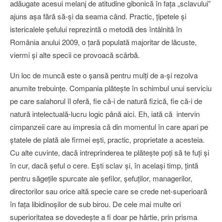
adăugate acesui melanj de atitudine gibonică în faţa „sclavului”
ajuns aşa fără să-şi da seama când. Practic, ţipetele şi
istericalele şefului reprezintă o metodă des întâlnită în
România anului 2009, o ţară populată majoritar de lăcuste,
viermi şi alte specii ce provoacă scârbă.
Un loc de muncă este o şansă pentru mulţi de a-şi rezolva
anumite trebuinţe. Compania plăteşte în schimbul unui serviciu
pe care salahorul îl oferă, fie că-i de natură fizică, fie că-i de
natură intelectuală-lucru logic până aici. Eh, iată că intervin
cimpanzeii care au impresia că din momentul în care apari pe
ştatele de plată ale firmei eşti, practic, proprietate a acesteia.
Cu alte cuvinte, dacă intreprinderea te plăteşte poţi să te fuţi şi
în cur, dacă şeful o cere. Eşti sclav şi, în acelaşi timp, ţintă
pentru săgeţile spurcate ale şefilor, şefuţilor, managerilor,
directorilor sau orice altă specie care se crede net-superioară
în faţa libidinoşilor de sub birou. De cele mai multe ori
superioritatea se dovedeşte a fi doar pe hârtie, prin prisma