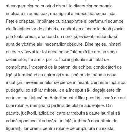
stenogramelor ce cuprind discuţiile diverselor personaje
implicate în acest caz, mucegaiul a început să se extindă.
Feţele crispate, împănate cu transpiraţie şi parfumuri scumpe
ale finanţatorilor de cluburi au apărut ca ciupercile după ploaie
prin toată presa, aruncând cu noroi şi, evident, arătându-şi
aura de victime ale înscenărilor obscure. Bineînţeles, nimeni
nu este vinovat iar tot ceea ce se întâmplă fie are un scop
defăimător, fie are iz politic. Încrengăturile sunt atât de
complicate, începând de la patroni de echipe, conducători de
ligă şi terminând cu antrenori sau jucători de mâna a doua,
încât şirul evenimentelor se pierde în neant. Cert este faptul că
putregaiul există iar mirosul ce a început să-l degaje este din
ce în ce mai înţepător. Actorii acestui film prost îşi joacă de ani
buni rolurile, menţinând pe linia de plutire audienţele. Din
păcate, jucătorii, adică cei care ar trebui să caute laurii şi să
aducă spectacolul adevărat în faţă, îmbracă doar straie de
figuranţi. Iar premii pentru rolurile de umplutură nu există.