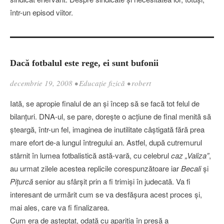
într-un episod viitor.
Dacă fotbalul este rege, ei sunt bufonii
decembrie 19, 2008
•
Educaţie fizică
•
robert
Iată, se apropie finalul de an şi încep să se facă tot felul de
bilanţuri. DNA-ul, se pare, doreşte o acţiune de final menită să
şteargă, într-un fel, imaginea de inutilitate câştigată fără prea
mare efort de-a lungul întregului an. Astfel, după cutremurul
stârnit în lumea fotbalistică astă-vară, cu celebrul
caz „Valiza”
,
au urmat zilele acestea replicile corespunzătoare iar
Becali
şi
Piţurcă
senior au sfârşit prin a fi trimişi în judecată. Va fi
interesant de urmărit cum se va desfăşura acest proces şi,
mai ales, care va fi finalizarea.
Cum era de aşteptat, odată cu apariţia în presă a