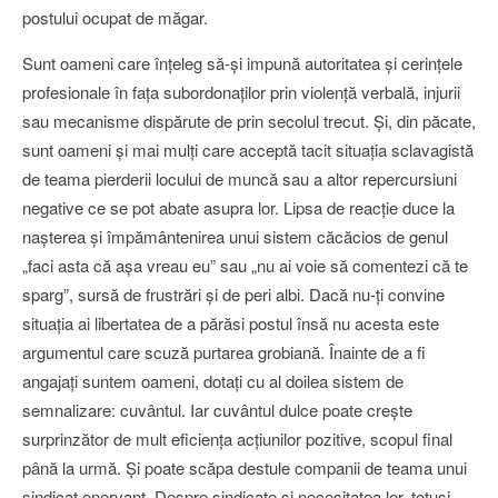
postului ocupat de măgar.
Sunt oameni care înţeleg să-şi impună autoritatea şi cerinţele
profesionale în faţa subordonaţilor prin violenţă verbală, injurii
sau mecanisme dispărute de prin secolul trecut. Şi, din păcate,
sunt oameni şi mai mulţi care acceptă tacit situaţia sclavagistă
de teama pierderii locului de muncă sau a altor repercursiuni
negative ce se pot abate asupra lor. Lipsa de reacţie duce la
naşterea şi împământenirea unui sistem căcăcios de genul
„faci asta că aşa vreau eu” sau „nu ai voie să comentezi că te
sparg”, sursă de frustrări şi de peri albi. Dacă nu-ţi convine
situaţia ai libertatea de a părăsi postul însă nu acesta este
argumentul care scuză purtarea grobiană. Înainte de a fi
angajaţi suntem oameni, dotaţi cu al doilea sistem de
semnalizare: cuvântul. Iar cuvântul dulce poate creşte
surprinzător de mult eficienţa acţiunilor pozitive, scopul final
până la urmă. Şi poate scăpa destule companii de teama unui
sindicat enervant. Despre sindicate şi necesitatea lor, totuşi,