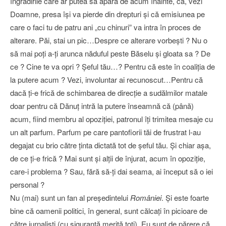
îngrădirile care ar putea să apară de acum înainte, că, vezi
Doamne, presa îşi va pierde din drepturi şi că emisiunea pe
care o faci tu de patru ani „cu chinuri” va intra în proces de
alterare. Păi, stai un pic…Despre ce alterare vorbeşti ? Nu o
să mai poţi a-ţi arunca năduful peste Băselu şi gloata sa ? De
ce ? Cine te va opri ? Şeful tău…? Pentru că este în coaliţia de
la putere acum ? Vezi, involuntar ai recunoscut…Pentru că
dacă ţi-e frică de schimbarea de direcţie a sudălmilor matale
doar pentru că Dănuţ intră la putere înseamnă că (până)
acum, fiind membru al opoziţiei, patronul îţi trimitea mesaje cu
un alt parfum. Parfum pe care pantofiorii tăi de frustrat l-au
degajat cu brio către ţinta dictată tot de şeful tău. Şi chiar aşa,
de ce ţi-e frică ? Mai sunt şi alţii de înjurat, acum în opoziţie,
care-i problema ? Sau, fără să-ţi dai seama, ai început să o iei
personal ?
Nu (mai) sunt un fan al preşedintelui
României
. Şi este foarte
bine că oamenii politici, în general, sunt călcaţi în picioare de
către jurnalişti (cu siguranţă merită toţi). Eu sunt de părere că