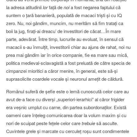
la adresa atitudinii
lor
faţă de
noi
a fost negarea faptului că
suntem o ţară bananieră, populată de macaci trişti şi cu IQ
zero. Nu, noi gândim, muncim, nu merităm să fim trataţi ca
boii la jug, firaţi-ai dreacu’ de investitori de căcat…În mare
parte, adevărat. Între timp, lucrurile au evoluat, în sensul că
macacii s-au înmulţit, investitorii chiar au ajuns de rahat, noi nu
prea mai gândim iar în orice companie, fie ea mare sau mică,
politica medieval-sclavagistă a fost preluată de către specia de
cimpanzei mioritici a căror menire, în general, este să-şi
suprasolicite coardele vocale şi neuronul ameţit de căldură.
Românul suferă de şefie este o lemă cunoscută celor care au
avut de-a face cu diverşi „superiori-ierarhici” al căror frigider
era veşnic umplut cu carne, din partea subordonaţilor. Există
oameni care înţeleg comunicarea doar la volum maxim şi cu
nori de scuipat peste feţele celor care
trebuie
să asculte.
Cuvintele grele şi marcate cu cerculeţ roşu sunt condimentele