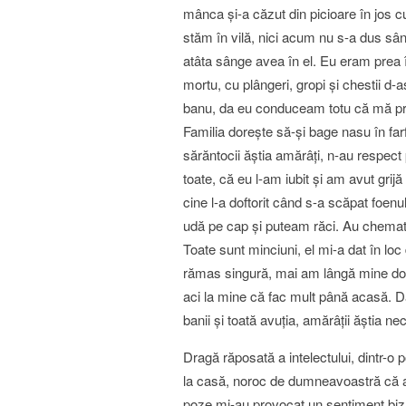
mânca şi-a căzut din picioare în jos 
stăm în vilă, nici acum nu s-a dus sâng
atâta sânge avea în el. Eu eram prea î
mortu, cu plângeri, gropi şi chestii d
banu, da eu conduceam totu că mă pric
Familia doreşte să-şi bage nasu în far
sărăntocii ăştia amărâţi, n-au respect
toate, că eu l-am iubit şi am avut grij
cine l-a doftorit când s-a scăpat foen
udă pe cap şi puteam răci. Au chemat p
Toate sunt minciuni, el mi-a dat în lo
rămas singură, mai am lângă mine doa
aci la mine că fac mult până acasă. D
banii şi toată avuţia, amărâţii ăştia nec
Dragă răposată a intelectului, dintr-o 
la casă, noroc de dumneavoastră că ave
poze mi-au provocat un sentiment biza