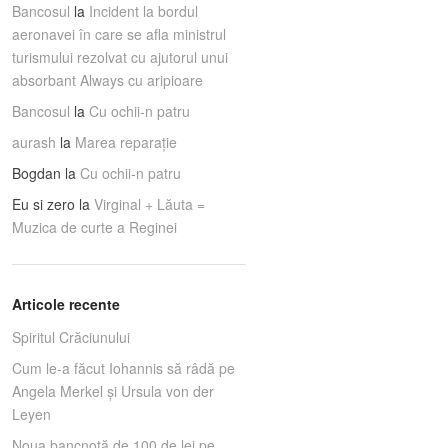
Bancosul
la
Incident la bordul
aeronavei în care se afla ministrul
turismului rezolvat cu ajutorul unui
absorbant Always cu aripioare
Bancosul
la
Cu ochii-n patru
aurash
la
Marea reparaţie
Bogdan
la
Cu ochii-n patru
Eu si zero
la
Virginal + Lăuta =
Muzica de curte a Reginei
Articole recente
Spiritul Crăciunului
Cum le-a făcut Iohannis să râdă pe
Angela Merkel și Ursula von der
Leyen
Noua bancnotă de 100 de lei pe