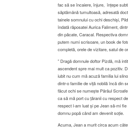
fac să se încaiere, înjure, înţepe subt
săptămână tumultoasă, adresată doctoru
tainele somnului cu ochi deschişi, Pild
îndată răposatei Aurica Faliment, din
din păcate, Caracal. Respectiva domn
putem numi scrisoare, un book de foto
completă, orele de vizitare, satul de or
” Dragă domnule doftor Pizdă, mă intit
ascendent spre mai mult ca pozitiv. De
iubit nu cum mă acuză familia lui slinoa
dintr-o familie de viţă nobilă încă din
făcut ochi se numeşte Pârâul Scroafei
ca să mă port cu ţăranii cu respect d
respect l-am luat şi pe Jean să-mi fie 
domnu popă când am devenit soţie.
Acuma, Jean a murit circa acum câtev