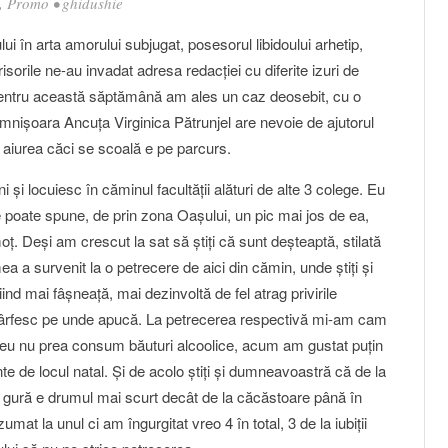
,
Promo
•
ghidushie
lui în arta amorului subjugat, posesorul libidoului arhetip,
isorile ne-au invadat adresa redacţiei cu diferite izuri de
. Pentru această săptămână am ales un caz deosebit, cu o
mnişoara Ancuţa Virginica Pătrunjel are nevoie de ajutorul
 aiurea căci se scoală e pe parcurs.
şi locuiesc în căminul facultăţii alături de alte 3 colege. Eu
 poate spune, de prin zona Oaşului, un pic mai jos de ea,
. Deşi am crescut la sat să ştiţi că sunt deşteaptă, stilată
ea a survenit la o petrecere de aici din cămin, unde ştiţi şi
d mai fâşneaţă, mai dezinvoltă de fel atrag privirile
ă bârfesc pe unde apucă. La petrecerea respectivă mi-am cam
 eu nu prea consum băuturi alcoolice, acum am gustat puţin
e de locul natal. Şi de acolo ştiţi şi dumneavoastră că de la
 gură e drumul mai scurt decât de la căcăstoare până în
t la unul ci am îngurgitat vreo 4 în total, 3 de la iubiţii