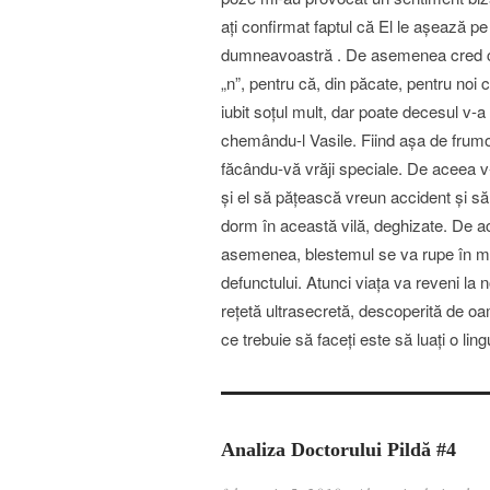
aţi confirmat faptul că El le aşează pe
dumneavoastră . De asemenea cred că în
„n”, pentru că, din păcate, pentru noi c
iubit soţul mult, dar poate decesul v-a 
chemându-l Vasile. Fiind aşa de frumo
făcându-vă vrăji speciale. De aceea v-
şi el să păţească vreun accident şi să 
dorm în această vilă, deghizate. De a
asemenea, blestemul se va rupe în mome
defunctului. Atunci viaţa va reveni la no
reţetă ultrasecretă, descoperită de oa
ce trebuie să faceţi este să luaţi o lin
Analiza Doctorului Pildă #4