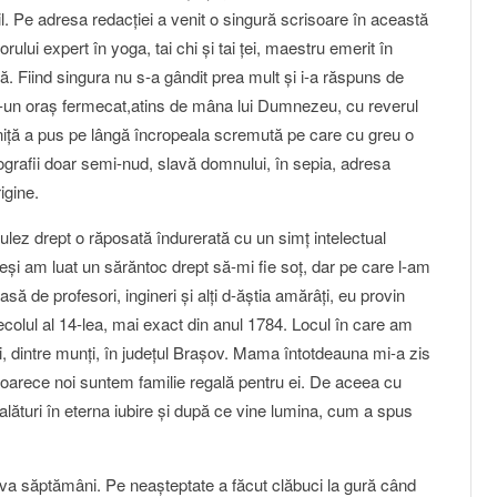
il. Pe adresa redacţiei a venit o singură scrisoare în această
lui expert în yoga, tai chi şi tai ţei, maestru emerit în
ă. Fiind singura nu s-a gândit prea mult şi i-a răspuns de
tr-un oraş fermecat,atins de mâna lui Dumnezeu, cu reverul
iţă a pus pe lângă încropeala scremută pe care cu greu o
grafii doar semi-nud, slavă domnului, în sepia, adresa
igine.
ulez drept o răposată îndurerată cu un simţ intelectual
şi am luat un sărăntoc drept să-mi fie soţ, dar pe care l-am
să de profesori, ingineri şi alţi d-ăştia amărâţi, eu provin
 secolul al 14-lea, mai exact din anul 1784. Locul în care am
, dintre munţi, în judeţul Braşov. Mama întotdeauna mi-a zis
eoarece noi suntem familie regală pentru ei. De aceea cu
alături în eterna iubire şi după ce vine lumina, cum a spus
a săptămâni. Pe neaşteptate a făcut clăbuci la gură când