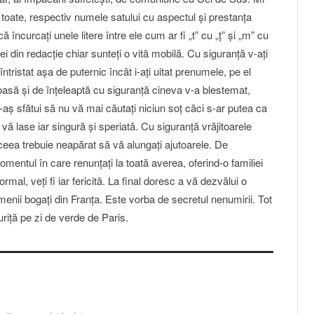
 toate, respectiv numele satului cu aspectul şi prestanţa
curcaţi unele litere între ele cum ar fi „t” cu „ţ” şi „m” cu
ei din redacţie chiar sunteţi o vită mobilă. Cu siguranţă v-aţi
întristat aşa de puternic încât i-aţi uitat prenumele, pe el
asă şi de înţeleaptă cu siguranţă cineva v-a blestemat,
aş sfătui să nu vă mai căutaţi niciun soţ căci s-ar putea ca
vă lase iar singură şi speriată. Cu siguranţă vrăjitoarele
ceea trebuie neapărat să vă alungaţi ajutoarele. De
ntul în care renunţaţi la toată averea, oferind-o familiei
rmal, veţi fi iar fericită. La final doresc a vă dezvălui o
menii bogaţi din Franţa. Este vorba de secretul nenumirii. Tot
guriţă pe zi de verde de Paris.