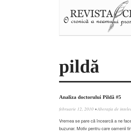
pildă
Analiza doctorului Pildă #5
februarie 12, 2010
•
Aberația de intele
Vremea se pare că încearcă a ne face
buzunar. Motiv pentru care oamenii tind 