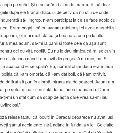
cu capu pe scări. Şi erau scări d-alea de marmură, că doar
ele dupe ele firar al dracului de beţiv că nu ştiu de unde
ndurerată să-l îngrop, n-am participat la ce se face acolo cu
-astea. Eram bogaţi, că eu aveam mintea şi el avea muşchii şi
epeam, el mai mult stătea şi bea pe la unu pe la altu.
furia mea acum, să-mi ia banii şi toate cele că aşa sunt
 pentru cei cu viţă nobilă. Eu nu le dau nimica că mi se cuvin
ă de el atuncea când l-am lovit din greşeală cu maşina. Şi
ul în apă când el se spăla? Eu, normal chiar dacă eram încă
oliţia că l-am omorât, că i-am dat boli, că l-am otrăvit.
c de delikat să pun în ciorbă, otrava aia de şoareci. Acum am
r pe şofer şi pe zilierul ală de ne făcea mansarda. Dorm
a-ţi-mi un sfat cum să scap de ăştia care vrea să-mi iau
uviincioşi.”
poză reiese faptul că locuiţi în Caracal deoarece nu aveţi uşi
ţi şantul acela care intră adânc în fundaţia vilei. Celelalte
r, al împăcării sufleteşti, de comuniune cu Cel de Sus. Mi-