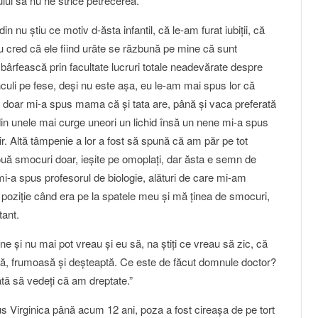
ului să nu ne strice petrecerea.
 nu ştiu ce motiv d-ăsta infantil, că le-am furat iubiţii, că
eu cred că ele fiind urâte se răzbună pe mine că sunt
bârfească prin facultate lucruri totale neadevărate despre
uli pe fese, deşi nu este aşa, eu le-am mai spus lor că
 doar mi-a spus mama că şi tata are, până şi vaca preferată
 din unele mai curge uneori un lichid însă un nene mi-a spus
. Altă tâmpenie a lor a fost să spună că am păr pe tot
uă smocuri doar, ieşite pe omoplaţi, dar ăsta e semn de
i-a spus profesorul de biologie, alături de care mi-am
 o poziţie când era pe la spatele meu şi mă ţinea de smocuri,
tant.
e şi nu mai pot vreau şi eu să, na ştiţi ce vreau să zic, că
, frumoasă şi deşteaptă. Ce este de făcut domnule doctor?
ă să vedeţi că am dreptate.”
 Virginica până acum 12 ani, poza a fost cireaşa de pe tort