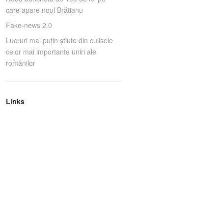
care apare noul Brătianu
Fake-news 2.0
Lucruri mai puţin ştiute din culisele
celor mai importante uniri ale
românilor
Links