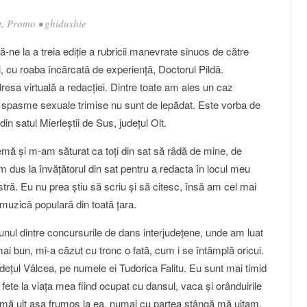
t
,
Promo
•
ghidushie
-ne la a treia ediţie a rubricii manevrate sinuos de către
i, cu roaba încărcată de experienţă, Doctorul Pildă.
dresa virtuală a redacţiei. Dintre toate am ales un caz
te spasme sexuale trimise nu sunt de lepădat. Este vorba de
n satul Mierleştii de Sus, judeţul Olt.
mă şi m-am săturat ca toţi din sat să râdă de mine, de
m dus la învăţătorul din sat pentru a redacta în locul meu
ă. Eu nu prea ştiu să scriu şi să citesc, însă am cel mai
 muzică populară din toată ţara.
ul dintre concursurile de dans interjudeţene, unde am luat
mai bun, mi-a căzut cu tronc o fată, cum i se întâmplă oricui.
deţul Vâlcea, pe numele ei Tudorica Falitu. Eu sunt mai timid
fete la viaţa mea fiind ocupat cu dansul, vaca şi orânduirile
ă uit aşa frumos la ea, numai cu partea stângă mă uitam,