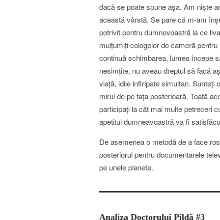
dacă se poate spune aşa. Am nişte an
această vârstă. Se pare că m-am înş
potrivit pentru dumnevoastră la ce livad
mulţumiţi colegelor de cameră pentru a
continuă schimbarea, lumea începe să a
nesimţite, nu aveau dreptul să facă aş
viaţă, idile infiripate simultan. Sunteţ
mirul de pe faţa posterioară. Toată a
participaţi la cât mai multe petreceri
apetitul dumneavoastră va fi satisfăcu
De asemenea o metodă de a face rost 
posteriorul pentru documentarele telev
pe unele planete.
Analiza Doctorului Pildă #3