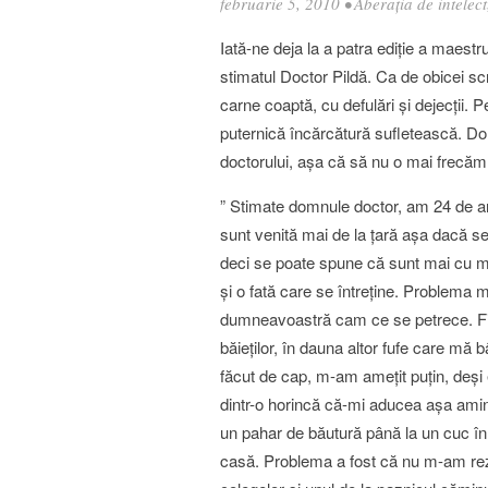
februarie 5, 2010
•
Aberația de intelect
Iată-ne deja la a patra ediţie a maestru
stimatul Doctor Pildă. Ca de obicei scr
carne coaptă, cu defulări şi dejecţii
puternică încărcătură sufletească. Do
doctorului, aşa că să nu o mai frecăm
” Stimate domnule doctor, am 24 de ani 
sunt venită mai de la ţară aşa dacă se
deci se poate spune că sunt mai cu moţ
şi o fată care se întreţine. Problema m
dumneavoastră cam ce se petrece. Fiin
băieţilor, în dauna altor fufe care m
făcut de cap, m-am ameţit puţin, deşi
dintr-o horincă că-mi aducea aşa amint
un pahar de băutură până la un cuc în
casă. Problema a fost că nu m-am rezuma