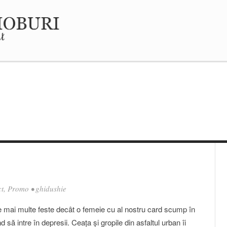
ct
,
Promo
•
ghidushie
 mai multe feste decât o femeie cu al nostru card scump în
să intre în depresii. Ceaţa şi gropile din asfaltul urban îi