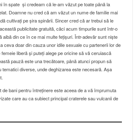
i în spate şi credeam că le-am văzut pe toate până la
elat. Doamne nu cred că am văzut un nume de familie mai
ă cultivaţi pe şira spinării. Sincer cred că ar trebui să le
ceastă publicitate gratuită, căci acum timpurile sunt într-o
ibă din ce în ce mai multe feţişuri. Într-adevăr sunt nişte
a ceva doar din cauza unor idile sexuale cu partenerii lor de
i o femeie liberă şi puteţi alege pe oricine să vă ceruiască
ceastă pauză este una trecătoare, până atunci propun să
 cu tematici diverse, unde deghizarea este necesară. Aşa
t.
de bani pentru întreţinere este aceea de a vă împrumuta
izate care au ca subiect principal craterele sau vulcanii de