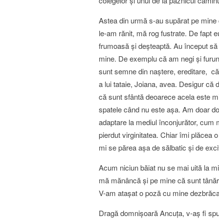
colegelor şi unul de la paznicul cămin
Astea din urmă s-au supărat pe mine din
le-am rănit, mă rog fustrate. De fapt 
frumoasă şi deşteaptă. Au început să 
mine. De exemplu că am negi şi furunc
sunt semne din naştere, ereditare, că
a lui tataie, Joiana, avea. Desigur că
că sunt sfântă deoarece acela este mir
spatele când nu este aşa. Am doar do
adaptare la mediul înconjurător, cum m
pierdut virginitatea. Chiar îmi plăcea
mi se părea aşa de sălbatic şi de exci
Acum niciun băiat nu se mai uită la min
mă mănâncă şi pe mine că sunt tânără
V-am ataşat o poză cu mine dezbrăcat
Dragă domnişoară Ancuţa, v-aş fi spus