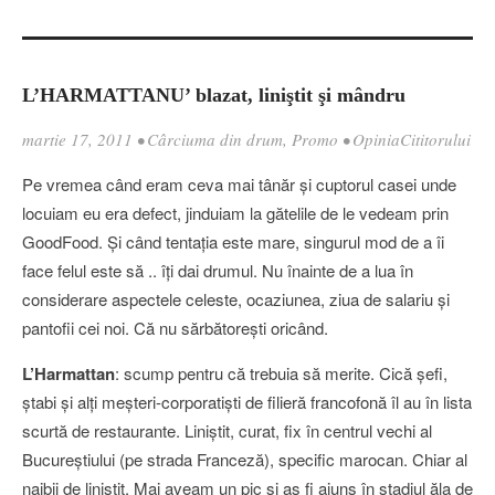
L’HARMATTANU’ blazat, liniştit şi mândru
martie 17, 2011
•
Cârciuma din drum
,
Promo
•
OpiniaCititorului
Pe vremea când eram ceva mai tânăr şi cuptorul casei unde
locuiam eu era defect, jinduiam la gătelile de le vedeam prin
GoodFood. Şi când tentaţia este mare, singurul mod de a îi
face felul este să .. îţi dai drumul. Nu înainte de a lua în
considerare aspectele celeste, ocaziunea, ziua de salariu şi
pantofii cei noi. Că nu sărbătoreşti oricând.
L’Harmattan
: scump pentru că trebuia să merite. Cică şefi,
ştabi şi alţi meşteri-corporatişti de filieră francofonă îl au în lista
scurtă de restaurante. Liniştit, curat, fix în centrul vechi al
Bucureştiului (pe strada Franceză), specific marocan. Chiar al
naibii de liniştit. Mai aveam un pic şi aş fi ajuns în stadiul ăla de