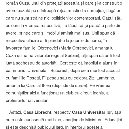
român Cuza, unul din protejaţii acestuia şi care şi-a construit o
avere bazată pe o întreagă reţea mustind a corupţie şi legături
care nu sunt străine nici politicienilor contemporani. Cazul său,
celebru la vremea respectivă, l-a făcut să-şi piardă o parte din
avere, printre care şi imobilul amintit mai sus. Unii spun că
respectiva clădire ar fi pierdut-o la jocurile de noroc, în
favoarea familiei Obrenovici (Maria Obrenovici, amanta lui
Cuza şi mama viitorului rege al Serbiei), alţii spun că ar fi fost
luată sechestru de autorităţi. Cert este că imobilul a ajuns în
patrimoniul Universităţii Bucureşti, după ce a mai fost asociat
cu familiile Rosetti, Filipescu sau cu celebra Zizi Lambrino,
amanta lui Carol al II-lea (depinde de surse). Pe vremea
comuniştilor aici a funcţionat un club cu circuit închis, al
profesorilor universitari.
Astăzi,
Casa Librecht
, respectiv
Casa Universitarilor
, aşa
cum este cunoscută mai bine, aparţine de Ministerul Educaţiei
şi este deschisă publicului larg. În interiorul acesteia