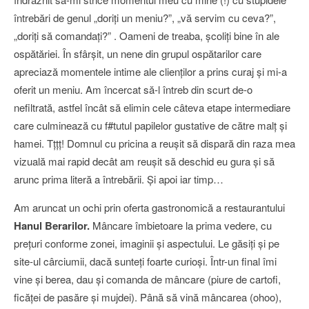
întrebări de genul „doriţi un meniu?”, „vă servim cu ceva?”,
„doriţi să comandaţi?” . Oameni de treaba, şcoliţi bine în ale
ospătăriei. În sfârşit, un nene din grupul ospătarilor care
apreciază momentele intime ale clienţilor a prins curaj şi mi-a
oferit un meniu. Am încercat să-l întreb din scurt de-o
nefiltrată, astfel încât să elimin cele câteva etape intermediare
care culminează cu f#tutul papilelor gustative de către malţ şi
hamei. Tţţţ! Domnul cu pricina a reuşit să dispară din raza mea
vizuală mai rapid decât am reuşit să deschid eu gura şi să
arunc prima literă a întrebării. Şi apoi iar timp…
Am aruncat un ochi prin oferta gastronomică a restaurantului
Hanul Berarilor.
Mâncare îmbietoare la prima vedere, cu
preţuri conforme zonei, imaginii şi aspectului. Le găsiţi şi pe
site-ul cârciumii, dacă sunteţi foarte curioşi. Într-un final îmi
vine şi berea, dau şi comanda de mâncare (piure de cartofi,
ficăţei de pasăre şi mujdei). Până să vină mâncarea (ohoo),