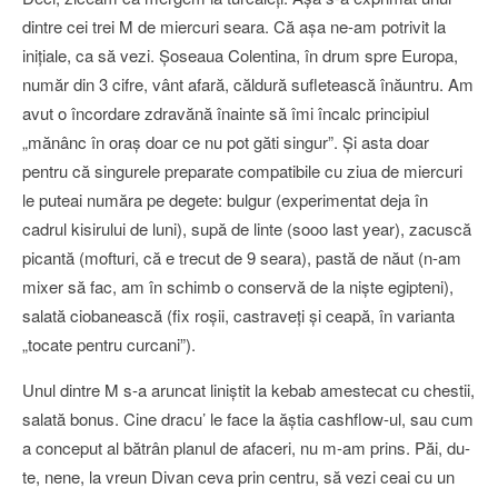
dintre cei trei M de miercuri seara. Că aşa ne-am potrivit la
iniţiale, ca să vezi. Şoseaua Colentina, în drum spre Europa,
număr din 3 cifre, vânt afară, căldură sufletească înăuntru. Am
avut o încordare zdravănă înainte să îmi încalc principiul
„mănânc în oraş doar ce nu pot găti singur”. Şi asta doar
pentru că singurele preparate compatibile cu ziua de miercuri
le puteai număra pe degete: bulgur (experimentat deja în
cadrul kisirului de luni), supă de linte (sooo last year), zacuscă
picantă (mofturi, că e trecut de 9 seara), pastă de năut (n-am
mixer să fac, am în schimb o conservă de la nişte egipteni),
salată ciobanească (fix roşii, castraveţi şi ceapă, în varianta
„tocate pentru curcani”).
Unul dintre M s-a aruncat liniştit la kebab amestecat cu chestii,
salată bonus. Cine dracu’ le face la ăştia cashflow-ul, sau cum
a conceput al bătrân planul de afaceri, nu m-am prins. Păi, du-
te, nene, la vreun Divan ceva prin centru, să vezi ceai cu un