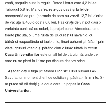
zonă, preţurile sunt în regulă. Berea Ursus este 4,2 lei sau
Tuborgul 5,8 lei. Mâncarea este gustoasă şi la fel de
acceptabilă ca preţ (sarmale de porc cu varză 12,7 lei, ciorba
de văcuţă la 400 g costă 6,6 lei). Pasionaţii de vin pot găsi o
varietate bunicică de soiuri, la preţuri bune. Atmosfera este
foarte plăcută, o lume ruptă de Bucureştiul năvalnic, cu
bătrânei respectându-şi tabieturile, tineri bohemi şi rătăciţi prin
viaţă, grupuri vesele şi părând dintr-o lume uitată în trecut.
Casa Universitarilor
este un alt fel de cârciumă, unde cei
care nu se pierd în linişte pot discuta despre orice
Aşadar, daţi o fugă pe strada Dionisie Lupu numărul 46.
Savuraţi un moment diferit de cotidian şi păstraţi-l în minte. S-
ar putea să vă doriţi şi a doua oară un popas la
Casa
Universitarilor
.