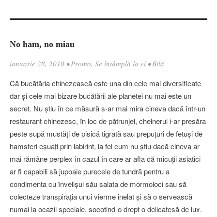
No ham, no miau
ianuarie 28, 2010
•
Promo
,
Se întâmplă la ei
•
Bilă
Că bucătăria chinezească este una din cele mai diversificate
dar şi cele mai bizare bucătării ale planetei nu mai este un
secret. Nu ştiu în ce măsură s-ar mai mira cineva dacă într-un
restaurant chinezesc, în loc de pătrunjel, chelnerul i-ar presăra
peste supă mustăţi de pisică tigrată sau prepuţuri de fetuşi de
hamsteri eşuaţi prin labirint, la fel cum nu ştiu dacă cineva ar
mai rămâne perplex în cazul în care ar afla că micuţii asiatici
ar fi capabili să jupoaie purecele de tundră pentru a
condimenta cu învelişul său salata de mormoloci sau să
colecteze transpiraţia unui vierme inelat şi să o servească
numai la ocazii speciale, socotind-o drept o delicatesă de lux.