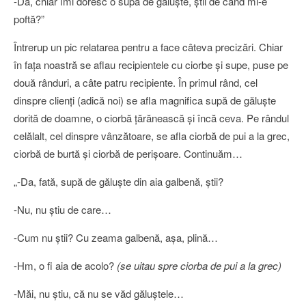
-Da, chiar îmi doresc o supă de găluşte, ştii de când mi-e
poftă?”
Întrerup un pic relatarea pentru a face câteva precizări. Chiar
în faţa noastră se aflau recipientele cu ciorbe şi supe, puse pe
două rânduri, a câte patru recipiente. În primul rând, cel
dinspre clienţi (adică noi) se afla magnifica supă de găluşte
dorită de doamne, o ciorbă ţărănească şi încă ceva. Pe rândul
celălalt, cel dinspre vânzătoare, se afla ciorbă de pui a la grec,
ciorbă de burtă şi ciorbă de perişoare. Continuăm…
„-Da, fată, supă de găluşte din aia galbenă, ştii?
-Nu, nu ştiu de care…
-Cum nu ştii? Cu zeama galbenă, aşa, plină…
-Hm, o fi aia de acolo?
(se uitau spre ciorba de pui a la grec)
-Măi, nu ştiu, că nu se văd găluştele…