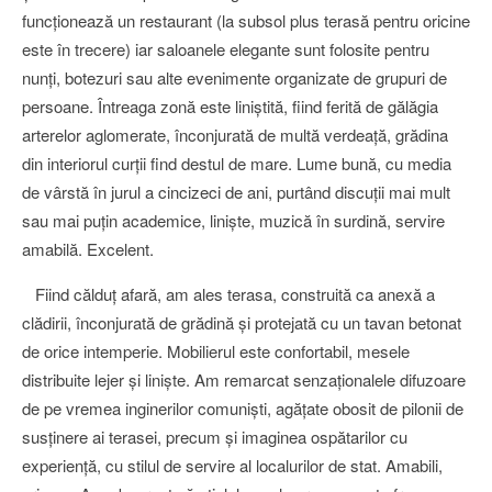
funcţionează un restaurant (la subsol plus terasă pentru oricine
este în trecere) iar saloanele elegante sunt folosite pentru
nunţi, botezuri sau alte evenimente organizate de grupuri de
persoane. Întreaga zonă este liniştită, fiind ferită de gălăgia
arterelor aglomerate, înconjurată de multă verdeaţă, grădina
din interiorul curţii find destul de mare. Lume bună, cu media
de vârstă în jurul a cincizeci de ani, purtând discuţii mai mult
sau mai puţin academice, linişte, muzică în surdină, servire
amabilă. Excelent.
Fiind călduţ afară, am ales terasa, construită ca anexă a
clădirii, înconjurată de grădină şi protejată cu un tavan betonat
de orice intemperie. Mobilierul este confortabil, mesele
distribuite lejer şi linişte. Am remarcat senzaţionalele difuzoare
de pe vremea inginerilor comunişti, agăţate obosit de pilonii de
susţinere ai terasei, precum şi imaginea ospătarilor cu
experienţă, cu stilul de servire al localurilor de stat. Amabili,