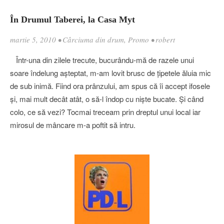
În Drumul Taberei, la Casa Myt
martie 5, 2010
•
Cârciuma din drum
,
Promo
•
robert
Într-una din zilele trecute, bucurându-mă de razele unui
soare îndelung aşteptat, m-am lovit brusc de ţipetele ăluia mic
de sub inimă. Fiind ora prânzului, am spus că îi accept ifosele
şi, mai mult decât atât, o să-l îndop cu nişte bucate. Şi când
colo, ce să vezi? Tocmai treceam prin dreptul unui local iar
mirosul de mâncare m-a poftit să intru.