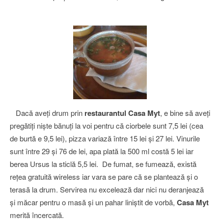
Dacă aveţi drum prin
restaurantul Casa Myt
, e bine să aveţi
pregătiţi nişte bănuţi la voi pentru că ciorbele sunt 7,5 lei (cea
de burtă e 9,5 lei), pizza variază între 15 lei şi 27 lei. Vinurile
sunt între 29 şi 76 de lei, apa plată la 500 ml costă 5 lei iar
berea Ursus la sticlă 5,5 lei. De fumat, se fumează, există
reţea gratuită wireless iar vara se pare că se plantează şi o
terasă la drum. Servirea nu excelează dar nici nu deranjează
şi măcar pentru o masă şi un pahar liniştit de vorbă,
Casa Myt
merită încercată.