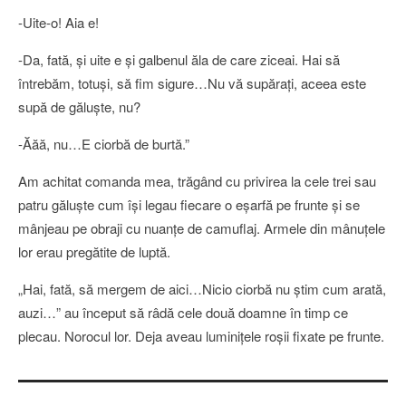
-Uite-o! Aia e!
-Da, fată, şi uite e şi galbenul ăla de care ziceai. Hai să
întrebăm, totuşi, să fim sigure…Nu vă supăraţi, aceea este
supă de găluşte, nu?
-Ăăă, nu…E ciorbă de burtă.”
Am achitat comanda mea, trăgând cu privirea la cele trei sau
patru găluşte cum îşi legau fiecare o eşarfă pe frunte şi se
mânjeau pe obraji cu nuanţe de camuflaj. Armele din mânuţele
lor erau pregătite de luptă.
„Hai, fată, să mergem de aici…Nicio ciorbă nu ştim cum arată,
auzi…” au început să râdă cele două doamne în timp ce
plecau. Norocul lor. Deja aveau luminiţele roşii fixate pe frunte.