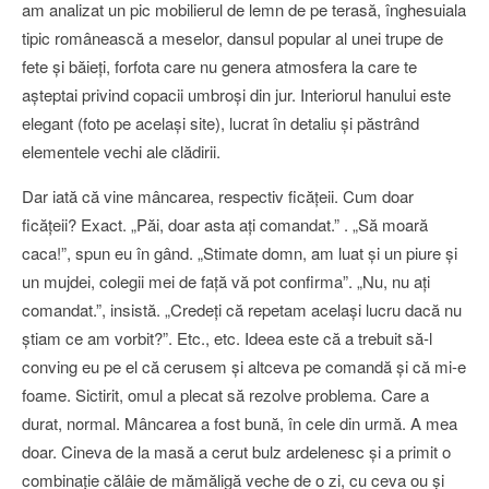
am analizat un pic mobilierul de lemn de pe terasă, înghesuiala
tipic românească a meselor, dansul popular al unei trupe de
fete şi băieţi, forfota care nu genera atmosfera la care te
aşteptai privind copacii umbroşi din jur. Interiorul hanului este
elegant (foto pe acelaşi site), lucrat în detaliu şi păstrând
elementele vechi ale clădirii.
Dar iată că vine mâncarea, respectiv ficăţeii. Cum doar
ficăţeii? Exact. „Păi, doar asta aţi comandat.” . „Să moară
caca!”, spun eu în gând. „Stimate domn, am luat şi un piure şi
un mujdei, colegii mei de faţă vă pot confirma”. „Nu, nu aţi
comandat.”, insistă. „Credeţi că repetam acelaşi lucru dacă nu
ştiam ce am vorbit?”. Etc., etc. Ideea este că a trebuit să-l
conving eu pe el că cerusem şi altceva pe comandă şi că mi-e
foame. Sictirit, omul a plecat să rezolve problema. Care a
durat, normal. Mâncarea a fost bună, în cele din urmă. A mea
doar. Cineva de la masă a cerut bulz ardelenesc şi a primit o
combinaţie călâie de mămăligă veche de o zi, cu ceva ou şi