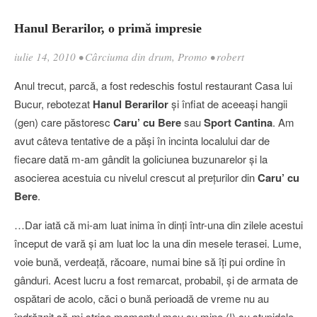
Hanul Berarilor, o primă impresie
iulie 14, 2010
•
Cârciuma din drum
,
Promo
•
robert
Anul trecut, parcă, a fost redeschis fostul restaurant Casa lui
Bucur, rebotezat
Hanul Berarilor
şi înfiat de aceeaşi hangii
(gen) care păstoresc
Caru’ cu Bere
sau
Sport Cantina
. Am
avut câteva tentative de a păşi în incinta localului dar de
fiecare dată m-am gândit la goliciunea buzunarelor şi la
asocierea acestuia cu nivelul crescut al preţurilor din
Caru’ cu
Bere
.
…Dar iată că mi-am luat inima în dinţi într-una din zilele acestui
început de vară şi am luat loc la una din mesele terasei. Lume,
voie bună, verdeaţă, răcoare, numai bine să îţi pui ordine în
gânduri. Acest lucru a fost remarcat, probabil, şi de armata de
ospătari de acolo, căci o bună perioadă de vreme nu au
îndrăznit să-mi strice momentul meu cu mine (!) cu stupidele