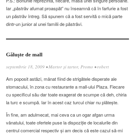
P.S.: Bonurile reprezintă, fiecare, masa unei singure persoane.
Iar „păstrăv afumat proaspăt” nu înseamnă că în farfurie a fost
un păstrăv întreg. Să spunem că a fost servită o mică parte
dintr-un junior al unei familii de păstrăvi.
Găluşte de mall
septembrie 18, 2009
•
Martor şi tartor
,
Promo
•
robert
Am poposit astăzi, mânat fiind de strigătele disperate ale
stomacului, în zona cu restaurante a mall-ului Plaza. Fiecare
cu specificul său dar toate exagerat de scumpe că deh, chiria
la turc e scumpă. Iar în acest caz turcul chiar nu plăteşte.
În fine, am adulmecat, mai ceva ca un ogar afgan urma
vânatului, toate ofertele puse la dispoziţie de localurile din
centrul comercial respectiv şi am decis că este cazul să-mi