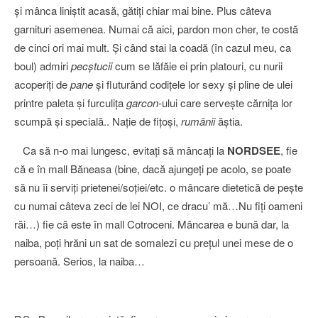
şi mânca liniştit acasă, gătiţi chiar mai bine. Plus câteva
garnituri asemenea. Numai că aici, pardon mon cher, te costă
de cinci ori mai mult. Şi când stai la coadă (în cazul meu, ca
boul) admiri
pecştucii
cum se lăfăie ei prin platouri, cu nurii
acoperiţi de
pane
şi fluturând codiţele lor sexy şi pline de ulei
printre paleta şi furculiţa
garcon
-ului care serveşte cărniţa lor
scumpă şi specială.. Naţie de fiţoşi,
rumânii
ăştia.
Ca să n-o mai lungesc, evitaţi să mâncaţi la
NORDSEE
, fie
că e în mall Băneasa (bine, dacă ajungeţi pe acolo, se poate
să nu îi serviţi prietenei/soţiei/etc. o mâncare dietetică de peşte
cu numai câteva zeci de lei NOI, ce dracu’ mă…Nu fiţi oameni
răi…) fie că este în mall Cotroceni. Mâncarea e bună dar, la
naiba, poţi hrăni un sat de somalezi cu preţul unei mese de o
persoană. Serios, la naiba…