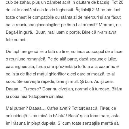
cub de zahăr, plus un zâmbet acrit în căutare de bacşiş. Tot 20
de lei te costă şi e la fel de înghesuit. Ăştialalţi 2 M ne-am luat
toate chestiile compatibile cu sfânta zi de miercuri şi am făcut
ca la reuniunea ginecologilor: pe ăsta l-ai mirosit? Mmmm, nu.
Bagă-l în gură. Buun, mai luam o porţie. Bine că n-am avut
fete cu noi.
De fapt merge să iei o fată cu tine, nu însa cu scopul de a face
o reuniune romantică. Pe de altă parte, dacă scaunele julite,
baia înghesuită, turca omniprezentă şi forfota a la bazar nu e
pe lista de fiţe ci maţul ghiorăitor e cel care primează, te-ai
scos. Se serveşte repede, bine şi mult. Şi bun. Au şi ceai.
Daaaa… Turcesc? Doar nu elveţian, normal că turcesc. Bifăm
şi două heart-stoppere din alea.
Mai putem? Daaaa… Cafea aveţi? Tot turcească. Fir-ar, ce
coincidenţă. Una mică la băiatu’.! Basu’ şi cu toba mare, asta
îmi răsuna în piept dup-aia. Şi cum toate senzaţiile merită să