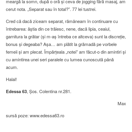
meargă la somn, după o oră şi ceva de jogging fără masaj, am
cerut nota. „Separat sau în total?”. 77 lei tustrei.
Cred că dacă ziceam separat, rămâneam în continuare cu
întrebarea: ăştia din ce trăiesc, nene, dacă lipia, ceaiul,
garnitura la grătar (şi m-aş întreba ce altceva) sunt la discreţie,
bonus şi degeaba? Aşa… am plătit la grămadă pe vorbele
femeii şi am plecat. Împărţeala „notei” am făcut-o din amintiri şi
cu amintirea unei seri paralele cu lumea cunoscută până
acum.
Halal!
Edessa 63
, Şos. Colentina nr.281.
Max
sursă poze: www.edessa63.ro