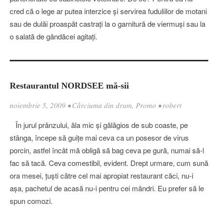
cred că o lege ar putea interzice şi servirea fuduliilor de motani
sau de dulăi proaspăt castraţi la o garnitură de viermuşi sau la
o salată de gândăcei agitaţi.
Restaurantul NORDSEE mă-sii
noiembrie 5, 2009
•
Cârciuma din drum
,
Promo
•
robert
În jurul prânzului, ăla mic şi gălăgios de sub coaste, pe
stânga, începe să guiţe mai ceva ca un posesor de virus
porcin, astfel încât mă obligă să bag ceva pe gură, numai să-l
fac să tacă. Ceva comestibil, evident. Drept urmare, cum sună
ora mesei, ţuşti către cel mai apropiat restaurant căci, nu-i
aşa, pachetul de acasă nu-i pentru cei mândri. Eu prefer să le
spun comozi.