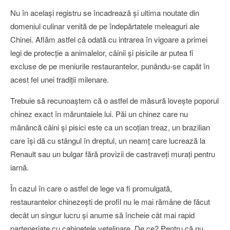
Nu în acelaşi registru se încadrează şi ultima noutate din
domeniul culinar venită de pe îndepărtatele meleaguri ale
Chinei. Aflăm astfel că odată cu intrarea în vigoare a primei
legi de protecţie a animalelor, câinii şi pisicile ar putea fi
excluse de pe meniurile restaurantelor, punându-se capăt în
acest fel unei tradiţii milenare.
Trebuie să recunoaştem că o astfel de măsură loveşte poporul
chinez exact în măruntaiele lui. Păi un chinez care nu
mănâncă câini şi pisici este ca un scoţian treaz, un brazilian
care îşi dă cu stângul în dreptul, un neamţ care lucrează la
Renault sau un bulgar fără provizii de castraveţi muraţi pentru
iarnă.
În cazul în care o astfel de lege va fi promulgată,
restaurantelor chinezeşti de profil nu le mai rămâne de făcut
decât un singur lucru şi anume să încheie cât mai rapid
parteneriate cu cabinetele vetelinare. De ce? Pentru că nu