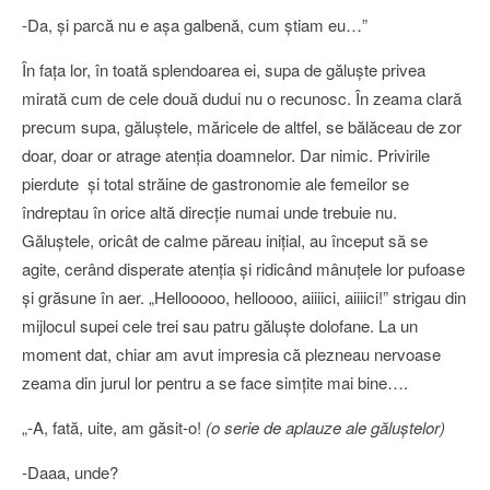
-Da, şi parcă nu e aşa galbenă, cum ştiam eu…”
În faţa lor, în toată splendoarea ei, supa de găluşte privea
mirată cum de cele două dudui nu o recunosc. În zeama clară
precum supa, găluştele, măricele de altfel, se bălăceau de zor
doar, doar or atrage atenţia doamnelor. Dar nimic. Privirile
pierdute şi total străine de gastronomie ale femeilor se
îndreptau în orice altă direcţie numai unde trebuie nu.
Găluştele, oricât de calme păreau iniţial, au început să se
agite, cerând disperate atenţia şi ridicând mânuţele lor pufoase
şi grăsune în aer. „Hellooooo, helloooo, aiiiici, aiiiici!” strigau din
mijlocul supei cele trei sau patru găluşte dolofane. La un
moment dat, chiar am avut impresia că plezneau nervoase
zeama din jurul lor pentru a se face simţite mai bine….
„-A, fată, uite, am găsit-o!
(o serie de aplauze ale găluştelor)
-Daaa, unde?