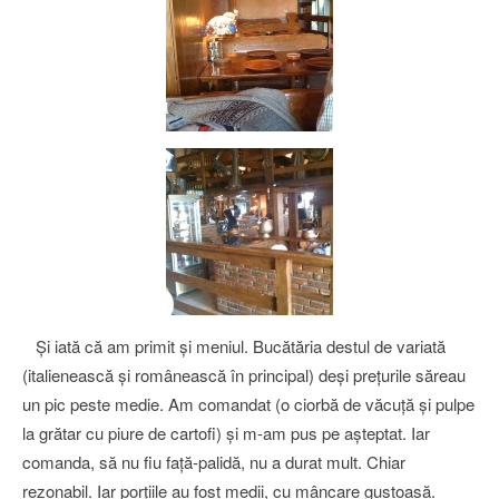
Şi iată că am primit şi meniul. Bucătăria destul de variată
(italienească şi românească în principal) deşi preţurile săreau
un pic peste medie. Am comandat (o ciorbă de văcuţă şi pulpe
la grătar cu piure de cartofi) şi m-am pus pe aşteptat. Iar
comanda, să nu fiu faţă-palidă, nu a durat mult. Chiar
rezonabil. Iar porţiile au fost medii, cu mâncare gustoasă.