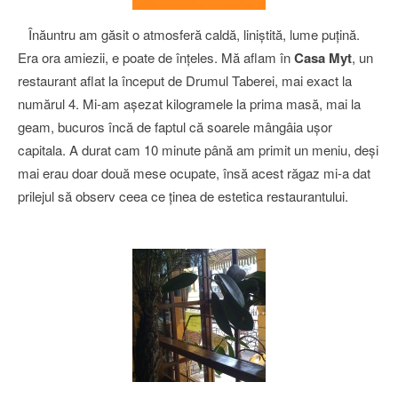
Înăuntru am găsit o atmosferă caldă, liniştită, lume puţină.
Era ora amiezii, e poate de înţeles. Mă aflam în
Casa Myt
, un
restaurant aflat la început de Drumul Taberei, mai exact la
numărul 4. Mi-am aşezat kilogramele la prima masă, mai la
geam, bucuros încă de faptul că soarele mângâia uşor
capitala. A durat cam 10 minute până am primit un meniu, deşi
mai erau doar două mese ocupate, însă acest răgaz mi-a dat
prilejul să observ ceea ce ţinea de estetica restaurantului.