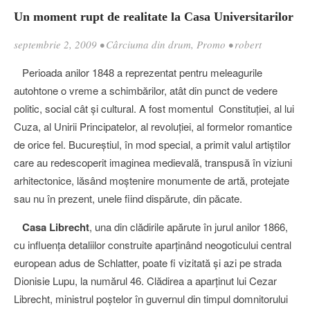
Un moment rupt de realitate la Casa Universitarilor
septembrie 2, 2009
•
Cârciuma din drum
,
Promo
•
robert
Perioada anilor 1848 a reprezentat pentru meleagurile
autohtone o vreme a schimbărilor, atât din punct de vedere
politic, social cât şi cultural. A fost momentul Constituţiei, al lui
Cuza, al Unirii Principatelor, al revoluţiei, al formelor romantice
de orice fel. Bucureştiul, în mod special, a primit valul artiştilor
care au redescoperit imaginea medievală, transpusă în viziuni
arhitectonice, lăsând moştenire monumente de artă, protejate
sau nu în prezent, unele fiind dispărute, din păcate.
Casa Librecht
, una din clădirile apărute în jurul anilor 1866,
cu influenţa detaliilor construite aparţinând neogoticului central
european adus de Schlatter, poate fi vizitată şi azi pe strada
Dionisie Lupu, la numărul 46. Clădirea a aparţinut lui Cezar
Librecht, ministrul poştelor în guvernul din timpul domnitorului