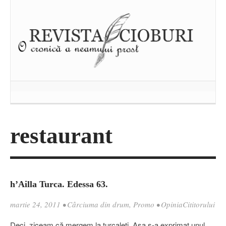
restaurant
h’Ailla Turca. Edessa 63.
martie 24, 2011
•
Cârciuma din drum
,
Promo
•
OpiniaCititorului
Deci, ziceam că mergem la turcaleţi. Aşa s-a exprimat unul