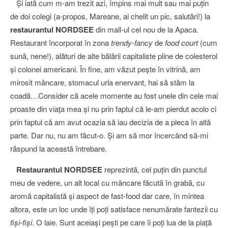
Şi iată cum m-am trezit azi, împins mai mult sau mai puţin
de doi colegi (a-propos, Mareane, ai chelit un pic, salutări!) la
restaurantul NORDSEE
din mall-ul cel nou de la Apaca.
Restaurant încorporat în zona
trendy-fancy
de
food court
(cum
sună, nene!), alături de alte bălării capitaliste pline de colesterol
şi colonei americani. În fine, am văzut peşte în vitrină, am
mirosit mâncare, stomacul urla enervant, hai să stăm la
coadă…Consider că acele momente au fost unele din cele mai
proaste din viaţa mea şi nu prin faptul că le-am pierdut acolo ci
prin faptul că am avut ocazia să iau decizia de a pleca în altă
parte. Dar nu, nu am făcut-o. Şi am să mor încercând să-mi
răspund la această întrebare.
Restaurantul NORDSEE
reprezintă, cel puţin din punctul
meu de vedere, un alt local cu mâncare făcută în grabă, cu
aromă capitalistă şi aspect de fast-food dar care, în mintea
altora, este un loc unde îţi poţi satisface nenumărate fantezii cu
fişi-fişi
. O laie. Sunt aceiaşi peşti pe care îi poţi lua de la piaţă