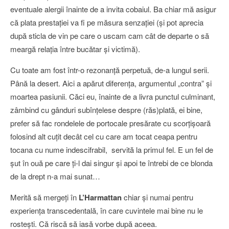
eventuale alergii înainte de a invita cobaiul. Ba chiar mă asigur
că plata prestaţiei va fi pe măsura senzaţiei (şi pot aprecia
după sticla de vin pe care o uscam cam cât de departe o să
meargă relaţia între bucătar şi victimă).
Cu toate am fost într-o rezonanţă perpetuă, de-a lungul serii.
Până la desert. Aici a apărut diferenţa, argumentul „contra” şi
moartea pasiunii. Căci eu, înainte de a livra punctul culminant,
zâmbind cu gânduri subînţelese despre (răs)plată, ei bine,
prefer să fac rondelele de portocale presărate cu scorţişoară
folosind alt cuţit decât cel cu care am tocat ceapa pentru
tocana cu nume indescifrabil, servită la primul fel. E un fel de
şut în ouă pe care ţi-l dai singur şi apoi te întrebi de ce blonda
de la drept n-a mai sunat…
Merită să mergeţi în
L’Harmattan
chiar şi numai pentru
experienţa transcedentală, în care cuvintele mai bine nu le
rosteşti. Că riscă să iasă vorbe după aceea.