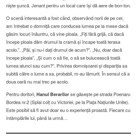
nişte şuncă. Jenant pentru un local care îşi dă aere de bon-ton.
O scenă interesantă a fost când, observând norii de pe cer,
am întrebat o domniţă care conducea lumea pe la mese dacă
găsim locuri înăuntru, că vine ploaia. „Fiţi fără grijă, că dacă
începe ploaia dăm drumul la cramă şi încape toată terasa
acolo.”. „Păi, şi nu-i daţi drumul de acum?”. „Nu, doar dacă
începe ploaia”. „Şi cum o să fie, o să se bulucească toată
lumea atunci sau cum?”. Privirea domnişoarei şi dispariţia sa
subită către o lume a sa, probabil, m-au lămurit. În sensul că a
doua oară nu mai trec pe acolo.
Pentru doritori,
Hanul Berarilor
se găseşte pe strada Poenaru
Bordea nr.2 (Splai colţ cu Victoriei, pe la Piaţa Naţiunile Unite).
Este posibil să fi avut doar eu o experienţă proastă. Fiecare cu
întâmplările lui, până la urmă…