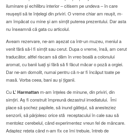
iluminare şi echilibru interior – citisem pe undeva – în care
reuşeşti să te înţelegi din priviri. O vreme chiar am reuşit, m-
am împăcat cu mine şi am simţit puterea prezentului. Dar asta
nu înseamnă că gata cu articolul.
Aveam rezervare, ne-am aşezat ca într-un muzeu, meniul a
venit fără să-l fi simţit sau cerut. Dupa o vreme, însă, am cerut
traducător, altfel riscam să dăm în vreo boală a colonului
aromat, cu banii luaţi şi fără să fi făcut măcar o poză a orgiei.
Dar ne-am domolit, numai pentru că n-ar fi încăput toate pe
masă. Vorba ceea, bani au şi ţiganii.
Cu
L’ Harmattan
m-am înţeles de minune, din priviri, din
simţiri. Aş fi construit împreună dezastrul imediatului. Îmi
place să şochez papilele, să inund gâtlejul, să anesteziez
senzorii, să pârjolesc orice stă receptacului în cale sau să
mentolez cerebelul, când experimentez vreun fel de mâncare.
Adaptez reţeta când n-am fix ce îmi trebuie, întreb de