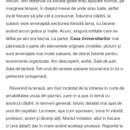
oricum. Am observat că sticlele goale erau aşezate frumos, pe
marginea terasei, în dreptul mesei de unde erau luate, astfel
încât fiecare să ştie cât a consumat. Înăuntrul clădirii, la
subsol, este amenajată secţiunea folosită iarna, cu tavane
având arcuri gotice şi înalte. Acum, singura entitate care se
lăfăia pe aici era bezna. La parter,
Casa Universitarilor
mai
păstrează o parte din elementele originale (mobilier, picturi) şi
sunt amenajate mai multe saloane, de obicei folosite pentru
evenimente organizate. Am descoperit, astfel,
Sala de şah
,
Sala de lectură
. Într-unul din aceste saloane tocmai era în toi o
petrecere octogenară.
Revenind la terasă, am fost încântat de la intrarea în curte de
amabilitatea unuia din paznici, care m-a pus în temă cu
istoricul clădirii, în termeni generali. Istoric detaliat mai apoi de
unul din ospătari. La mese, aşa cum spuneam, lume în vârstă,
profesori, actori şi diverşi alţii. Meniul îmbietor, altul în fiecare
zi (era datat!) dar în mare având aceleaşi produse. Raportat la