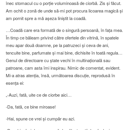
înec stomacul cu o porţie voluminoasă de ciorbă. Zis şi făcut.
Am ochit o zonă de unde să-mi pot procura licoarea magică şi
am pornit spre a mă aşeza liniştit la coadă.
…Coadă care era formată de o singură persoană, în faţa mea.
În timp ce băleam privind către ofertele din vitrină, în spatele
meu apar două doamne, pe la patruzeci şi ceva de ani,
tencuite bine, parfumate şi mai bine, dichisite în toată regula…
Genul de directoare cu ştate vechi în multinaţională sau
patroane, cam asta îmi inspirau. Nimic de comentat, evident.
Mi-a atras atenţia, însă, următoarea discuţie, reprodusă în
esenţa ei:
„-Auzi, fată, uite ce de ciorbe aici…
-Da, fată, ce bine miroase!
-Hai, spune ce vrei şi cumpăr eu azi.