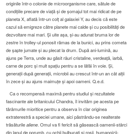
originile într-o colonie de microorganisme care, sătule de
condiţiile precare de viaţă şi de şomajul tot mai ridicat de pe
planeta X, aflată într-un colţ al galaxiei Y, au decis că este
cazul să emigreze către planete mai calde şi cu posibilităţi de
dezvoltare mai mari. Şi uite aşa, şi-au adunat bruma lor de
zestre în trolley-ul ponosit rămas de la bunici, au prins cometa
de şapte jumate şi au plecat la drum. După ani-lumină, au
ajuns pe Terra, unde au găsit râuri cristaline, verdeaţă, iarbă,
carne de porc şi mult spaţiu pentru a se lăfăi în voie. Şi,
generaţii după generaţii, microbii au crescut într-un an cât alţii
în zece şi au ajuns maimuţe şi apoi oameni. Q.e.d.
Ca o recompensă maximă pentru studiul şi rezultatele
fascinante ale britanicului Chandra, îl invităm pe acesta pe
tărâmurile mioritice pentru a observa în clar originea
extraterestră a speciei umane, aici păstrându-se nealterate
trăsăturile
aliene
. Omul va fi fericit să găsească oamenii-stârci
din lanul de porumb, cu ochii bulbucaţi şi roşii, humanoizii-