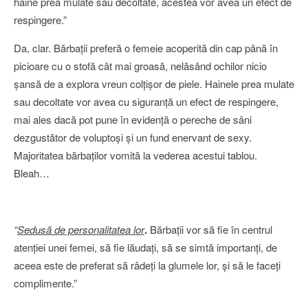
haine prea mulate sau decoltate, acestea vor avea un efect de
respingere.”
Da, clar. Bărbaţii preferă o femeie acoperită din cap până în
picioare cu o stofă cât mai groasă, nelăsând ochilor nicio
şansă de a explora vreun colţişor de piele. Hainele prea mulate
sau decoltate vor avea cu siguranţă un efect de respingere,
mai ales dacă pot pune în evidenţă o pereche de sâni
dezgustător de voluptoşi şi un fund enervant de sexy.
Majoritatea bărbaţilor vomită la vederea acestui tablou.
Bleah…
“
Sedusă de personalitatea lor
.
Bărbaţii vor să fie în centrul
atenţiei unei femei, să fie lăudaţi, să se simtă importanţi, de
aceea este de preferat să râdeţi la glumele lor, şi să le faceţi
complimente.”