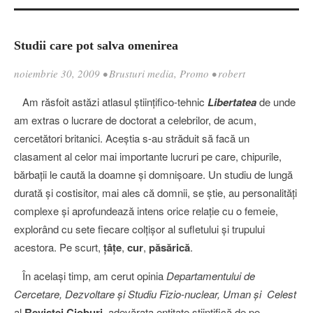
Studii care pot salva omenirea
noiembrie 30, 2009
•
Brusturi media
,
Promo
•
robert
Am răsfoit astăzi atlasul ştiinţifico-tehnic
Libertatea
de unde
am extras o lucrare de doctorat a celebrilor, de acum,
cercetători britanici. Aceştia s-au străduit să facă un
clasament al celor mai importante lucruri pe care, chipurile,
bărbaţii le caută la doamne şi domnişoare. Un studiu de lungă
durată şi costisitor, mai ales că domnii, se ştie, au personalităţi
complexe şi aprofundează intens orice relaţie cu o femeie,
explorând cu sete fiecare colţişor al sufletului şi trupului
acestora. Pe scurt,
ţâţe
,
cur
,
păsărică
.
În acelaşi timp, am cerut opinia
Departamentului de
Cercetare, Dezvoltare şi
Studiu Fizio-nuclear, Uman şi Celest
al
Revistei Cioburi
, adevărata entitate ştiinţifică de pe