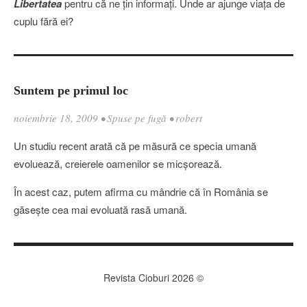
Libertatea
pentru că ne ţin informaţi. Unde ar ajunge viaţa de
cuplu fără ei?
Suntem pe primul loc
noiembrie 18, 2009
•
Spuse pe fugă
•
robert
Un studiu recent arată că pe măsură ce specia umană
evoluează, creierele oamenilor se micşorează.
În acest caz, putem afirma cu mândrie că în România se
găseşte cea mai evoluată rasă umană.
Revista Cioburi 2026 ©