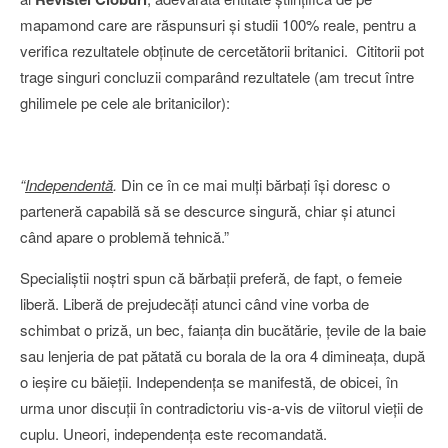
mapamond care are răspunsuri şi studii 100% reale, pentru a
verifica rezultatele obţinute de cercetătorii britanici. Cititorii pot
trage singuri concluzii comparând rezultatele (am trecut între
ghilimele pe cele ale britanicilor):
“
Independentă
.
Din ce în ce mai mulţi bărbaţi îşi doresc o
parteneră capabilă să se descurce singură, chiar şi atunci
când apare o problemă tehnică.”
Specialiştii noştri spun că bărbaţii preferă, de fapt, o femeie
liberă. Liberă de prejudecăţi atunci când vine vorba de
schimbat o priză, un bec, faianţa din bucătărie, ţevile de la baie
sau lenjeria de pat pătată cu borala de la ora 4 dimineaţa, după
o ieşire cu băieţii. Independenţa se manifestă, de obicei, în
urma unor discuţii în contradictoriu vis-a-vis de viitorul vieţii de
cuplu. Uneori, independenţa este recomandată.