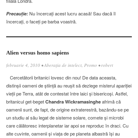
filiala Londra.
Precauţie:
Nu încercaţi acest lucru acasă! Sau dacă îl
încercaţi, o faceţi pe barba voastră.
Alien versus homo sapiens
februarie 4, 2010
•
Aberația de intelect
,
Promo
•
robert
Cercetătorii britanici lovesc din nou! De data aceasta,
distinşii oameni de ştiinţă au reuşit să dezlege misterul apariţiei
vieţii pe Terra, atât de contestat între laici şi bisericoşi. Astfel,
britanicul get-beget
Chandra Wickramasinghe
afrimă că
oamenii sunt, de fapt, de origine extraterestră, bazându-se pe
un studiu al său legat de sisteme solare, comete şi microbi
care călătoresc interplanetar iar apoi se reproduc în draci. Cu
alte cuvinte, oamenii şi viaţa de pe planeta albastră îşi au