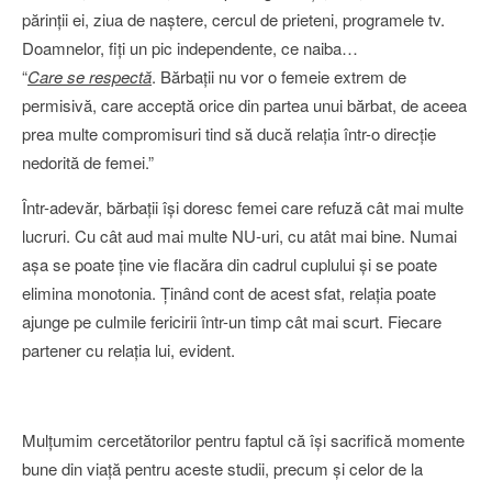
părinţii ei, ziua de naştere, cercul de prieteni, programele tv.
Doamnelor, fiţi un pic independente, ce naiba…
“
Care se respectă
. Bărbaţii nu vor o femeie extrem de
permisivă, care acceptă orice din partea unui bărbat, de aceea
prea multe compromisuri tind să ducă relaţia într-o direcţie
nedorită de femei.”
Într-adevăr, bărbaţii îşi doresc femei care refuză cât mai multe
lucruri. Cu cât aud mai multe NU-uri, cu atât mai bine. Numai
aşa se poate ţine vie flacăra din cadrul cuplului şi se poate
elimina monotonia. Ţinând cont de acest sfat, relaţia poate
ajunge pe culmile fericirii într-un timp cât mai scurt. Fiecare
partener cu relaţia lui, evident.
Mulţumim cercetătorilor pentru faptul că îşi sacrifică momente
bune din viaţă pentru aceste studii, precum şi celor de la