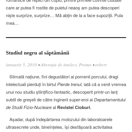
care ar putea fi rostite de puietul neaoş am putea descoperi
nişte surprize, surprize… Mă abţin de la a face supoziţii. Pula
mea…
Studiul negru al săptămânii
ianuarie 5, 2010
•
Aberația de intelect
,
Promo
•
robert
Stimată naţiune, fini degustători ai pomenii porcului, dragi
intelectuali pierduţi în birtul
Pierde trenul
, iată că a venit vremea
unui nou studiu ştiinţifico-fantastic, descoperit printr-un lanţ
subtil de greşeli de către inginerii super-eroi ai
Departamentului
de Studii Fizio-Nucleare
al
Revistei Cioburi
.
Aşadar, după îndepărtarea molozului din laboratoarele
ultrasecrete unde, bineînţeles, îşi desfăşoară activitatea