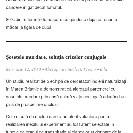
cancere în gât decât fumatul.
80% dintre femeile fumătoare se gândesc deja să renunţe
măcar la ţigara de după.
Şosetele murdare, soluţia crizelor conjugale
februarie 12, 2010
•
Aberația de intelect
,
Promo
•
Bilă
Un studiu realizat de o echipă de cercetători indieni naturalizaţi
în Marea Britanie a demonstrat că alergatul partenerei cu
şosetele murdare prin casă animă viaţa conjugală aducând un
plus de prospeţime cuplului.
Cele o sută de cupluri care s-au oferit voluntare pentru
realizarea ineditului experiment au fost atent selectate în
funcţie de gradul de transpiraţie al glandelor sudoripare de la