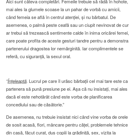
Aici sunt câteva completări. Femeile trebuie să râdă în hohote,
mai ales la glumele scoase la un pahar de vorbă cu amicii,
când femeia se află în centrul atenţiei, şi nu bărbatul. De
asemenea, o palmă peste ceafă sau un ciupit nevinovat de cur
ar trebui să trezească sentimente calde în inima oricărei femei,
care poate profita de aceste gesturi tandre pentru a demonstra
partenerului dragostea lor nemărginită. Iar complimentele se
referă, cu siguranţă, la sexul oral.
“
Înţeleaptă
.
Lucrul pe care îl urăsc bărbaţii cel mai tare este ca
partenera să pună presiune pe ei. Aşa că nu insistaţi, mai ales
dacă el este nehotărât când este vorba de planificarea
concediului sau de căsătorie.”
De asemenea, nu trebuie insistat nici când vine vorba de orele
de sosit acasă, flori, mâncare pentru căţel, problemele tehnice
din casă, făcut curat, dus copiii la grădiniţă, sex, vizita la