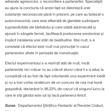
adresate agresorului, o reconciliere a partenerilor. Specialiştii
au ajuns la concluzia că acest fapt se datorează unei
substanţe necunoscute până în prezent, pe care au botezat-o
putomirosocină
, care este eliberată de glandele sudoripare
suprasolicitate ale bărbatului şi care odată adulmecată şi
ajunsă în sângele femeii, facilitează producerea serotoninei şi
implicit instalarea unei stări de beatitudine. Mai mult, s-a
constatat că efectul este mult mai pronunţat în cazul
partenerelor aflate în perioada de menstruaţie.
Efectul experimentului s-a resimţit atât de mult, încât
partenerele nici măcar nu au crâcnit atunci când li s-a adus la
cunoştinţă că au fost de fapt voluntarele unui experiment inedit
şi nu a fost vorba nicidecum de un concurs de cea mai bună
gospodină, declarând în 96,23% din cazuri că singurul lucru la
care le stă gândul este să îşi facă partenerul fericit.
Sursa
: Departamentul Ştinţifico-Fantastic al Revistei Cioburi,