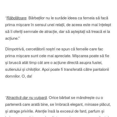
“
Răbdătoare
.
Bărbaţilor nu le surâde ideea ca femeia să facă
prima mişcare în sensul unei relaţii, de aceea este mai înţelept
să îi oferiţi semnale de atracţie, dar să aşteptaţi să treacă ei la
acţiune.”
Dimpotrivă, cercetătorii noştri ne spun că femeile care fac
prima mişcare sunt cele mai apreciate. Mişcarea poate să fie
şi bruscă atât timp cât are o acţiune directă asupra fustei,
sutienului şi chiloţilor. Apoi poate fi transferată către pantalonii
domnilor. O, da!
“
Atractivă dar nu vulgară
.
Orice bărbat se mândreşte cu o
parteneră care arată bine, se îmbracă elegant, miroase plăcut,
şi atrage privirile. Atenţie însă la excesul de fard, parfum şi