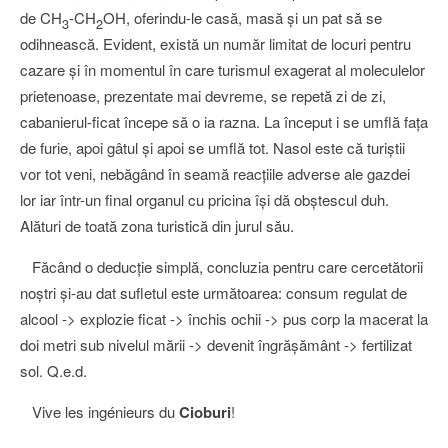
de CH
-CH
OH, oferindu-le casă, masă şi un pat să se
3
2
odihnească. Evident, există un număr limitat de locuri pentru
cazare şi în momentul în care turismul exagerat al moleculelor
prietenoase, prezentate mai devreme, se repetă zi de zi,
cabanierul-ficat începe să o ia razna. La început i se umflă faţa
de furie, apoi gâtul şi apoi se umflă tot. Nasol este că turiştii
vor tot veni, nebăgând în seamă reacţiile adverse ale gazdei
lor iar într-un final organul cu pricina îşi dă obştescul duh.
Alături de toată zona turistică din jurul său.
Făcând o deducţie simplă, concluzia pentru care cercetătorii
noştri şi-au dat sufletul este următoarea: consum regulat de
alcool -> explozie ficat -> închis ochii -> pus corp la macerat la
doi metri sub nivelul mării -> devenit îngrăşământ -> fertilizat
sol. Q.e.d.
Vive les ingénieurs du
Cioburi
!