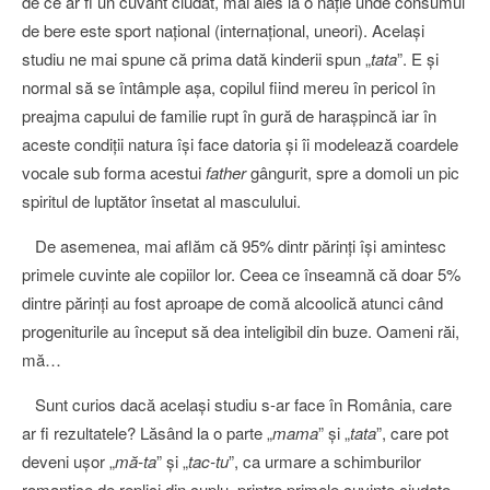
de ce ar fi un cuvânt ciudat, mai ales la o naţie unde consumul
de bere este sport naţional (internaţional, uneori). Acelaşi
studiu ne mai spune că prima dată kinderii spun „
tata
”. E şi
normal să se întâmple aşa, copilul fiind mereu în pericol în
preajma capului de familie rupt în gură de haraşpincă iar în
aceste condiţii natura îşi face datoria şi îi modelează coardele
vocale sub forma acestui
father
gângurit, spre a domoli un pic
spiritul de luptător însetat al masculului.
De asemenea, mai aflăm că 95% dintr părinţi îşi amintesc
primele cuvinte ale copiilor lor. Ceea ce înseamnă că doar 5%
dintre părinţi au fost aproape de comă alcoolică atunci când
progeniturile au început să dea inteligibil din buze. Oameni răi,
mă…
Sunt curios dacă acelaşi studiu s-ar face în România, care
ar fi rezultatele? Lăsând la o parte „
mama
” şi „
tata
”, care pot
deveni uşor „
mă-ta
” şi „
tac-tu
”, ca urmare a schimburilor
romantice de replici din cuplu, printre primele cuvinte ciudate