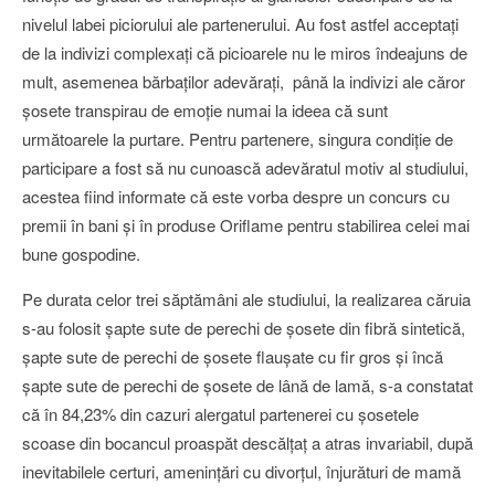
nivelul labei piciorului ale partenerului. Au fost astfel acceptaţi
de la indivizi complexaţi că picioarele nu le miros îndeajuns de
mult, asemenea bărbaţilor adevăraţi, până la indivizi ale căror
şosete transpirau de emoţie numai la ideea că sunt
următoarele la purtare. Pentru partenere, singura condiţie de
participare a fost să nu cunoască adevăratul motiv al studiului,
acestea fiind informate că este vorba despre un concurs cu
premii în bani şi în produse Oriflame pentru stabilirea celei mai
bune gospodine.
Pe durata celor trei săptămâni ale studiului, la realizarea căruia
s-au folosit şapte sute de perechi de şosete din fibră sintetică,
şapte sute de perechi de şosete flauşate cu fir gros şi încă
şapte sute de perechi de şosete de lână de lamă, s-a constatat
că în 84,23% din cazuri alergatul partenerei cu şosetele
scoase din bocancul proaspăt descălţaţ a atras invariabil, după
inevitabilele certuri, ameninţări cu divorţul, înjurături de mamă