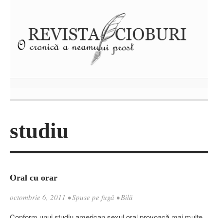
studiu
Oral cu orar
octombrie 6, 2011
•
Spuse pe fugă
•
Bilă
Conform unui studiu american sexul oral provoacă mai multe