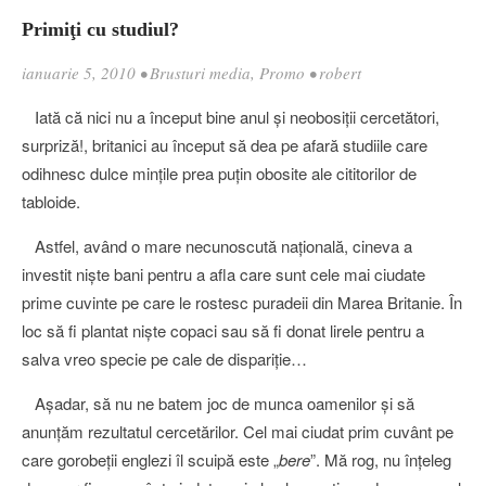
Primiţi cu studiul?
ianuarie 5, 2010
•
Brusturi media
,
Promo
•
robert
Iată că nici nu a început bine anul şi neobosiţii cercetători,
surpriză!, britanici au început să dea pe afară studiile care
odihnesc dulce minţile prea puţin obosite ale cititorilor de
tabloide.
Astfel, având o mare necunoscută naţională, cineva a
investit nişte bani pentru a afla care sunt cele mai ciudate
prime cuvinte pe care le rostesc puradeii din Marea Britanie. În
loc să fi plantat nişte copaci sau să fi donat lirele pentru a
salva vreo specie pe cale de dispariţie…
Aşadar, să nu ne batem joc de munca oamenilor şi să
anunţăm rezultatul cercetărilor. Cel mai ciudat prim cuvânt pe
care gorobeţii englezi îl scuipă este „
bere
”. Mă rog, nu înţeleg