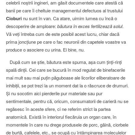
celebrii noştrii ingineri, am găsit documentele care atestă că
banii pe care îi cheltuie managementul defectuos al trustului
Cioburi
nu sunt în van. Ca atare, uimim lumea cu încă o
descoperire de amploare:
băutura în exces fertilizează solul
.
Vă veţi întreba cum de este posibil acest lucru, chiar dacă
prima joncţiune pe care o fac neuronii din capetele voastre va
produce o asociere cu urina. Ei bine, nu.
După cum se ştie, băutura este spuma, aşa cum ţinţi-rinţi
spală dinţii. Cei care se bucură în mod regulat de binefacerile
mai mult sau mai puţin păguboase ale licorilor eliberatoare de
inhibiţii, se pot trezi la un moment dat la o răscruce de drumuri.
Şi nu socotim aici pierderile pur materiale sau pur
sentimentale, pentru că, oricum, consumatorii de carieră nu se
regăsesc în aceste sfere, ci ne referim strict la partea
anatomică. Există în interiorul fiecăruia un organ care, în
momentele în care nu drege produsele de porc, găină, ciorbele
de burtă, cafelele, etc., se ocupă cu întâmpinarea moleculelor