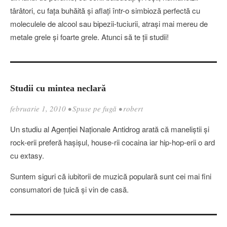
târâtori, cu faţa buhăită şi aflaţi într-o simbioză perfectă cu
moleculele de alcool sau bipezii-tuciurii, atraşi mai mereu de
metale grele şi foarte grele. Atunci să te ţii studii!
Studii cu mintea neclară
februarie 1, 2010
•
Spuse pe fugă
•
robert
Un studiu al Agenţiei Naţionale Antidrog arată că maneliştii şi
rock-erii preferă haşişul, house-rii cocaina iar hip-hop-erii o ard
cu extasy.
Suntem siguri că iubitorii de muzică populară sunt cei mai fini
consumatori de ţuică şi vin de casă.