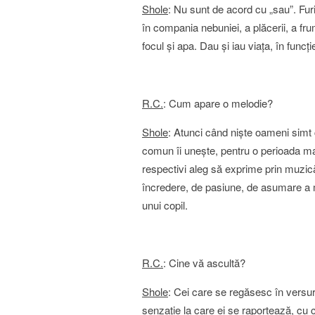
Shole
: Nu sunt de acord cu „sau”. Furi
în compania nebuniei, a plăcerii, a frum
focul şi apa. Dau şi iau viaţa, în funcţi
R.C.
: Cum apare o melodie?
Shole
: Atunci când nişte oameni simt 
comun îi uneşte, pentru o perioada m
respectivi aleg să exprime prin muzic
încredere, de pasiune, de asumare a 
unui copil.
R.C.
: Cine vă ascultă?
Shole
: Cei care se regăsesc în versuri
senzaţie la care ei se raportează, cu 