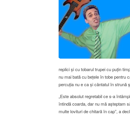
replici şi cu tobarul trupei cu puţin tim
nu mai bată cu beţele în tobe pentru că 
percuţia nu e ca şi cântatul în strună
„Este absolut regretabil ce s-a întâmpl
întindă coarda, dar nu mă așteptam s
multe lovituri de chitară în cap”, a decla