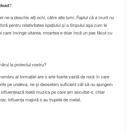
dead
?
 ne-a deschis alţi ochi, către alte lumi. Faptul că a murit nu
ă pentru relativitatea spaţiului şi a timpului aşa cum le
i care învinge uitarea, moartea e doar încă un pas făcut cu
ărul la proiectul vostru?
embru al formaţiei are o arie foarte vastă de rock în care
rile pe undeva, ne şi deosebim suficient cât să nu ajungem
influenţează toată muzica pe care am ascultat-o, chiar
ar, influenţa majoră o au trupele de metal.