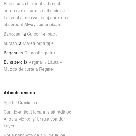
Bancosul
la
Incident la bordul
aeronavei în care se afla ministrul
turismului rezolvat cu ajutorul unui
absorbant Always cu aripioare
Bancosul
la
Cu ochii-n patru
aurash
la
Marea reparaţie
Bogdan
la
Cu ochii-n patru
Eu si zero
la
Virginal + Lăuta =
Muzica de curte a Reginei
Articole recente
Spiritul Crăciunului
Cum le-a făcut Iohannis să râdă pe
Angela Merkel și Ursula von der
Leyen
Noua bancnotă de 100 de lei pe