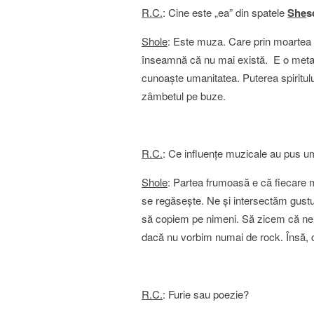
R.C.
: Cine este „ea” din spatele
She
s
Shole
: Este muza. Care prin moartea ei
înseamnă că nu mai există. E o metafor
cunoaşte umanitatea. Puterea spiritulu
zâmbetul pe buze.
R.C.
: Ce influenţe muzicale au pus um
Shole
: Partea frumoasă e că fiecare m
se regăseşte. Ne şi intersectăm gustu
să copiem pe nimeni. Să zicem că ne 
dacă nu vorbim numai de rock. Însă, cl
R.C.
: Furie sau poezie?