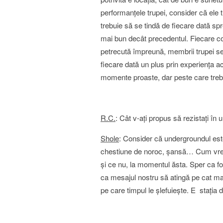
performanţele trupei, consider că ele 
trebuie să se tindă de fiecare dată spr
mai bun decât precedentul. Fiecare con
petrecută împreună, membrii trupei se 
fiecare dată un plus prin experienţa ac
momente proaste, dar peste care trebuie
R.C.
: Cât v-aţi propus să rezistaţi în
Shole
: Consider că undergroundul est
chestiune de noroc, şansă… Cum vrei s
şi ce nu, la momentul ăsta. Sper ca f
ca mesajul nostru să atingă pe cat ma
pe care timpul le şlefuieşte. E staţia d