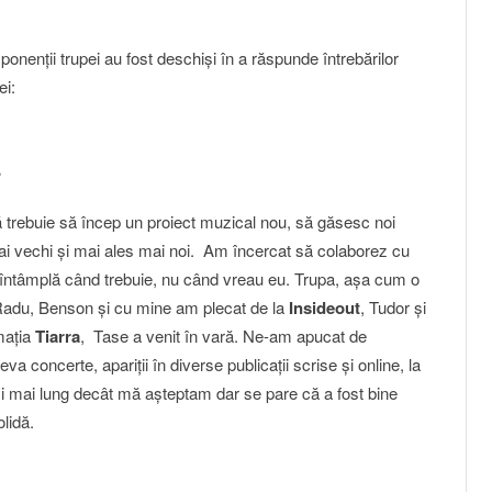
ponenţii trupei au fost deschişi în a răspunde întrebărilor
ei:
?
ă trebuie să încep un proiect muzical nou, să găsesc noi
ai vechi şi mai ales mai noi. Am încercat să colaborez cu
se întâmplă când trebuie, nu când vreau eu. Trupa, aşa cum o
Radu, Benson şi cu mine am plecat de la
Insideout
, Tudor şi
maţia
Tiarra
, Tase a venit în vară. Ne-am apucat de
teva concerte, apariţii în diverse publicaţii scrise şi online, la
şi mai lung decât mă aşteptam dar se pare că a fost bine
lidă.