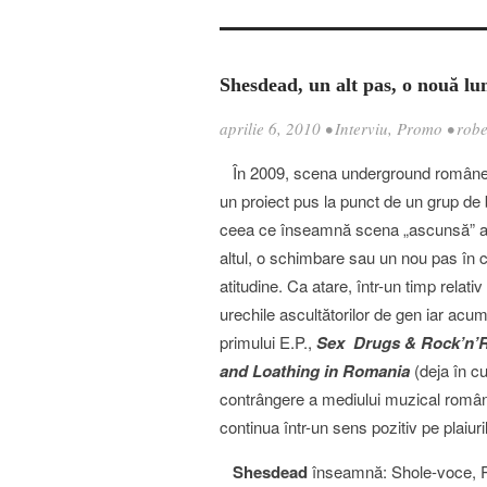
Shesdead, un alt pas, o nouă l
aprilie 6, 2010
•
Interviu
,
Promo
•
robe
În 2009, scena underground românea
un proiect pus la punct de un grup de 
ceea ce înseamnă scena „ascunsă” a roc
altul, o schimbare sau un nou pas în c
atitudine. Ca atare, într-un timp relativ
urechile ascultătorilor de gen iar acu
primului E.P.,
Sex Drugs & Rock’n’R
and Loathing in Romania
(deja în cu
contrângere a mediului muzical român
continua într-un sens pozitiv pe plaiur
Shesdead
înseamnă: Shole-voce, R