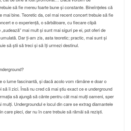
trebuie să fie mereu foarte bune şi constante. Bineînţeles că
e mai bine. Teoretic da, cel mai recent concert trebuie să fie
cert e o experienţă, o sărbătoare, cu fiecare clipă
„sudează” mai mult şi sunt mai siguri pe ei, pot oferi de
umulată. Dar ţi-am zis, asta teoretic; practic, mai sunt şi
 să ştii să treci şi să îţi urmezi destinul.
 underground?
e o lume fascinantă, şi dacă acolo vom rămâne e doar o
ă îi zici. Însă nu cred că mai ştiu exact ce e underground
ormaţia să ajungă să cânte pentru cât mai mulţi oameni, sper
i mulţi. Undergroundul e locul din care se extrag diamantele
in care pleci, dar nu în care trebuie să rămâi să rezişti.