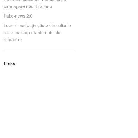
care apare noul Brătianu
Fake-news 2.0
Lucruri mai puţin ştiute din culisele
celor mai importante uniri ale
românilor
Links