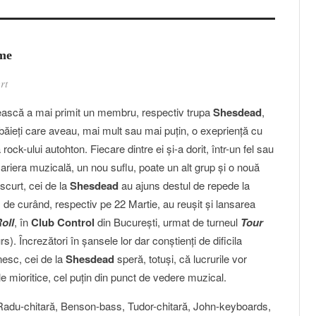
ume
rt
scă a mai primit un membru, respectiv trupa
Shesdead
,
băieţi care aveau, mai mult sau mai puţin, o exeprienţă cu
k-ului autohton. Fiecare dintre ei şi-a dorit, într-un fel sau
ariera muzicală, un nou suflu, poate un alt grup şi o nouă
 scurt, cei de la
Shesdead
au ajuns destul de repede la
m de curând, respectiv pe 22 Martie, au reuşit şi lansarea
oll
, în
Club Control
din Bucureşti, urmat de turneul
Tour
rs). Încrezători în şansele lor dar conştienţi de dificila
esc, cei de la
Shesdead
speră, totuşi, că lucrurile vor
ile mioritice, cel puţin din punct de vedere muzical.
adu-chitară, Benson-bass, Tudor-chitară, John-keyboards,