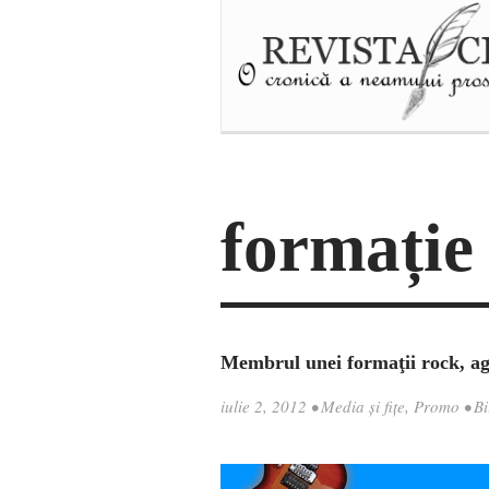
formație
Membrul unei formaţii rock, ag
iulie 2, 2012
•
Media şi fiţe
,
Promo
•
Bi