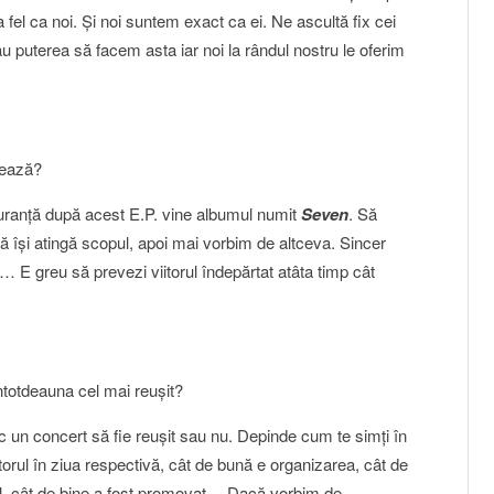
 fel ca noi. Şi noi suntem exact ca ei. Ne ascultă fix cei
 puterea să facem asta iar noi la rândul nostru le oferim
mează?
uranţă după acest E.P. vine albumul numit
Seven
. Să
ă îşi atingă scopul, apoi mai vorbim de altceva. Sincer
… E greu să prevezi viitorul îndepărtat atâta timp cât
întotdeauna cel mai reuşit?
fac un concert să fie reuşit sau nu. Depinde cum te simţi în
orul în ziua respectivă, cât de bună e organizarea, cât de
tul, cât de bine a fost promovat… Dacă vorbim de