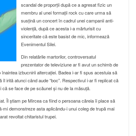
scandal de proporţii după ce a agresat fizic un
membru al unei formaţii rock cu care urma să
susţină un concert în cadrul unei campanii anti-
violenţă, după ce acesta i-a mărturisit cu
sinceritate că este basist de mic, informează
Evenimentul Silei.
Din relatările martorilor, controversatul
prezentator de televiziune ar fi avut un schimb de
p înaintea izbucnirii altercaţiei. Badea i-ar fi spus acestuia să
îl irită atunci când aude “boc”. Respectivul i-ar fi replicat că
 și că se face de pe scăunel şi nu de la măsuţă.
at. Îl știam pe Mircea ca fiind o persoana căreia îi place să
ă-mi demonstreze asta aplicându-i unui coleg de trupă mai
rat revoltat chitaristul trupei.