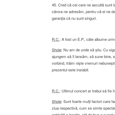
45. Cred că cei care ne ascultă sunt la
cărora ne adresăm, pentru că ei ne dau
garanţia că nu sunt singuri.
R.C.
: A fost un E.P., câte albume ur
Shole
: Nu am de unde să ştiu. Cu sig
ajungem să îl lansăm, să sune bine, s
vorbind, trăim nişte vremuri nebuneşti
prezentul este instabil.
R.C.
: Ultimul concert ar trebui să fie 
Shole
: Sunt foarte mulţi factori care 
ziua respectivă, cum se simte spectat
potrivită e locaţia, cât de bun e sune