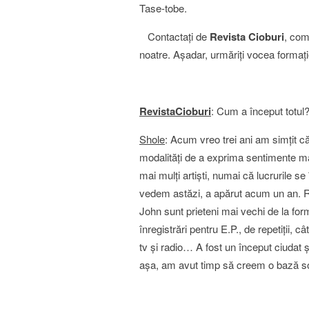
Tase-tobe.
Contactaţi de
Revista Cioburi
, com
noatre. Aşadar, urmăriţi vocea formaţi
RevistaCioburi
: Cum a început totul
Shole
: Acum vreo trei ani am simţit c
modalităţi de a exprima sentimente m
mai mulţi artişti, numai că lucrurile 
vedem astăzi, a apărut acum un an. 
John sunt prieteni mai vechi de la for
înregistrări pentru E.P., de repetiţii, câ
tv şi radio… A fost un început ciudat 
aşa, am avut timp să creem o bază so