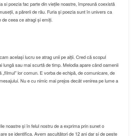
a si poezia fac parte din vieţile noastre, împreună coexistă
useţii, a părerii de rău. Furia şi poezia sunt în univers ca
e de ceea ce atragi şi emiţi.
cam acelaşi lucru se atrag unii pe alţii. Cred că scopul
ai lungă sau mai scurtă de timp. Melodia apare când oamenii
ă „filmul” lor comun. E vorba de echipă, de comunicare, de
mesajului. Nu e cu nimic mai prejos decât venirea pe lume a
le noastre şi în felul nostru de a exprima prin sunet o
care se identifica. Avem ascultători de 12 ani dar şi de peste