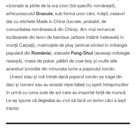
vizionate la ştirile de la ora cinci (tot specific româneşti),
arhicunoscutul
Dracula
, sub forma unor căni, măşti, ceasuri
dar cu etichete Made in China (lucrate, probabil, de
comunitatea românească din China). Am mai remarcat
tocătoarele din lemn de bambus (arbore întâlnit îndeosebi în
munţii Carpaţi), maimuţele de pluş (animal simbol în mitologia
populară din
România
), statuete
Feng-Shui
(aceeaşi mitologie
neaoşă), mese de poker, pălării de cow-boy şi multe alte
acareturi izvorâte din minunata lume a poporului român.
Uneori stau şi mă întreb dacă poporul român se trage din
daci şi romani sau au existat nişte băieţi cu spirit întreprinzător
în urmă cu ceva sute de ani care au importat forţă de muncă.
Le-aş spune că degeaba au vrut să facă un avion căci a ieşit
tractor.