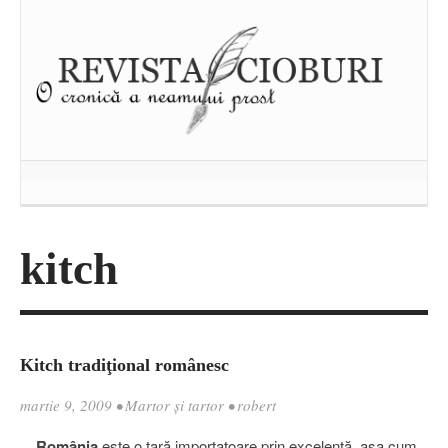
kitch
Kitch tradiţional românesc
martie 9, 2009
•
Martor şi tartor
•
robert
România
este o ţară importatoare prin excelenţă, aşa cum