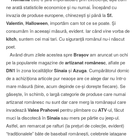
ne arată statisticile economice şi nu numai. Începând cu
invazia de produse europene, chinezeşti şi până la
Sf.
Valentin
,
Halloween
, importăm cam tot ce se poate. Şi
consumăm în aceeaşi măsură, evident. Iar când vine vorba de
kitch
, suntem cei mai tari. Cu siguranţă românul nu-i născut
poet.
Având drum zilele acestea spre
Braşov
am aruncat un ochi
pe la popularele magazine de
artizanat românesc
, aflate pe
DN1
în zona localităţilor
Sinaia
şi
Azuga
. Cumpărătorul dornic
de a achiziţiona articole pur neaoşe are ce alege dar nu într-o
mare măsură (bine, acum depinde ce-şi doreşte fiecare). Se
găseşte, în schimb, o largă categorie de produse care numai
artizanat românesc nu sunt dar care merg la românaşul care
invadează
Valea
Prahovei
pentru plimbare cu
ATV
-ul, făcut
muci la discotecă în
Sinaia
sau mers pe pârtie cu jeep-ul.
Astfel, am remarcat pe rafturi (la preţuri de colecţie, evident)
“tradiţionalele” bâte de baseball româneşti, celebrele iatagane