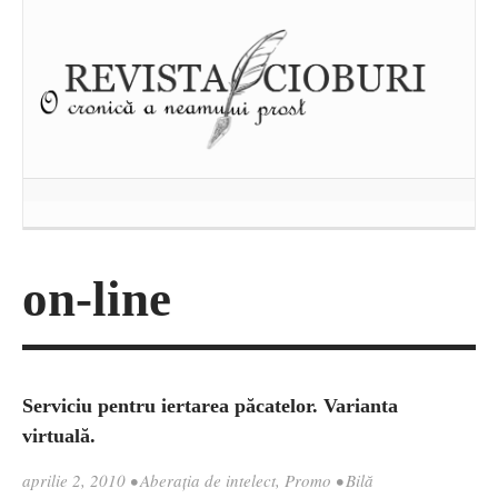
on-line
Serviciu pentru iertarea păcatelor. Varianta
virtuală.
aprilie 2, 2010
•
Aberația de intelect
,
Promo
•
Bilă