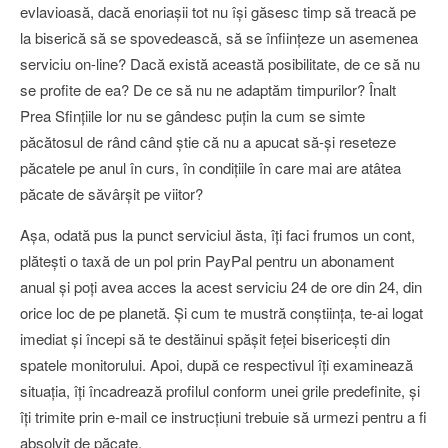
evlavioasă, dacă enoriaşii tot nu îşi găsesc timp să treacă pe
la biserică să se spovedească, să se înfiinţeze un asemenea
serviciu on-line? Dacă există această posibilitate, de ce să nu
se profite de ea? De ce să nu ne adaptăm timpurilor? Înalt
Prea Sfinţiile lor nu se gândesc puţin la cum se simte
păcătosul de rând când ştie că nu a apucat să-şi reseteze
păcatele pe anul în curs, în condiţiile în care mai are atâtea
păcate de săvârşit pe viitor?
Aşa, odată pus la punct serviciul ăsta, îţi faci frumos un cont,
plăteşti o taxă de un pol prin PayPal pentru un abonament
anual şi poţi avea acces la acest serviciu 24 de ore din 24, din
orice loc de pe planetă. Şi cum te mustră conştiinţa, te-ai logat
imediat şi începi să te destăinui spăşit feţei bisericeşti din
spatele monitorului. Apoi, după ce respectivul îţi examinează
situaţia, îţi încadrează profilul conform unei grile predefinite, şi
îţi trimite prin e-mail ce instrucţiuni trebuie să urmezi pentru a fi
absolvit de păcate.