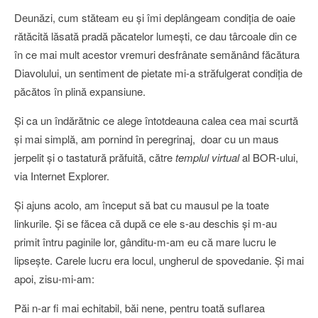
Deunăzi, cum stăteam eu şi îmi deplângeam condiţia de oaie
rătăcită lăsată pradă păcatelor lumeşti, ce dau târcoale din ce
în ce mai mult acestor vremuri desfrânate semănând făcătura
Diavolului, un sentiment de pietate mi-a străfulgerat condiţia de
păcătos în plină expansiune.
Şi ca un îndărătnic ce alege întotdeauna calea cea mai scurtă
şi mai simplă, am pornind în peregrinaj, doar cu un maus
jerpelit şi o tastatură prăfuită, către
templul virtual
al BOR-ului,
via Internet Explorer.
Şi ajuns acolo, am început să bat cu mausul pe la toate
linkurile. Şi se făcea că după ce ele s-au deschis şi m-au
primit întru paginile lor, gânditu-m-am eu că mare lucru le
lipseşte. Carele lucru era locul, ungherul de spovedanie. Şi mai
apoi, zisu-mi-am:
Păi n-ar fi mai echitabil, băi nene, pentru toată suflarea