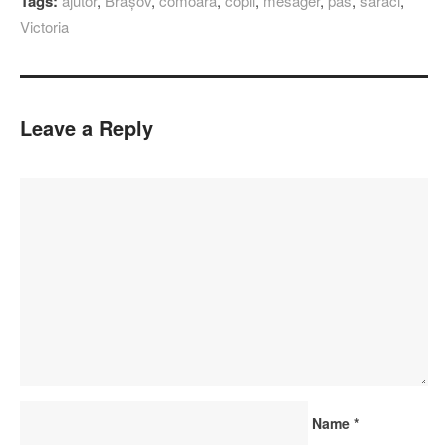
Tags:
ajutor
,
Brașov
,
comoară
,
copii
,
mesager
,
pas
,
săraci
,
Victoria
Leave a Reply
Name
*