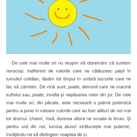
De cele mai multe ori nu reuşim să observăm că suntem
norocoşi. Indiferent de valorile care ne călăuzesc paşii în
tumultul cotidian, lăsăm tot timpul în umbră lucrurile care ne
fac să zâmbim. De vină sunt, poate, demonii care ne macină
sufletul sau, poate, invidia şi nepăsarea celor din jur. De cele
mai multe ori, din păcate, este necesară o palmă puternică
pentru a pune în valoare culorile care au fost alături de noi mai
tot drumul. Uneori, însă, durerea altora ne scoate la liman. Şi
pentru unii din noi, lumina atunci străluceşte mai puternic,
învăţându-ne să distingem noaptea de zi.