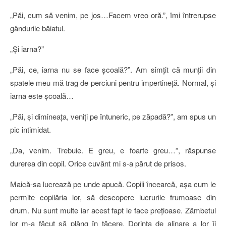
„Păi, cum să venim, pe jos…Facem vreo oră.”, îmi întrerupse
gândurile băiatul.
„Şi iarna?”
„Păi, ce, iarna nu se face şcoală?”. Am simţit că munţii din
spatele meu mă trag de perciuni pentru impertineţă. Normal, şi
iarna este şcoală…
„Păi, şi dimineaţa, veniţi pe întuneric, pe zăpadă?”, am spus un
pic intimidat.
„Da, venim. Trebuie. E greu, e foarte greu…”, răspunse
durerea din copil. Orice cuvânt mi s-a părut de prisos.
Maică-sa lucrează pe unde apucă. Copiii încearcă, aşa cum le
permite copilăria lor, să descopere lucrurile frumoase din
drum. Nu sunt multe iar acest fapt le face preţioase. Zâmbetul
lor m-a făcut să plâng în tăcere. Dorinţa de alinare a lor îi