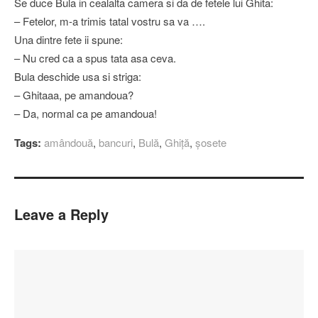
Se duce Bula in cealalta camera si da de fetele lui Ghita:
– Fetelor, m-a trimis tatal vostru sa va ….
Una dintre fete ii spune:
– Nu cred ca a spus tata asa ceva.
Bula deschide usa si striga:
– Ghitaaa, pe amandoua?
– Da, normal ca pe amandoua!
Tags:
amândouă
,
bancuri
,
Bulă
,
Ghiţă
,
şosete
Leave a Reply