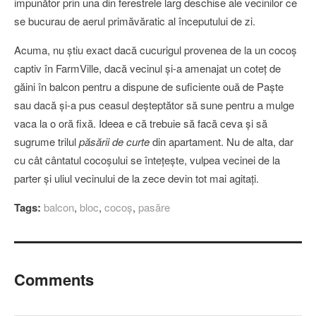
impunător prin una din ferestrele larg deschise ale vecinilor ce
se bucurau de aerul primăvăratic al începutului de zi.
Acuma, nu ştiu exact dacă cucurigul provenea de la un cocoş
captiv în FarmVille, dacă vecinul şi-a amenajat un coteţ de
găini în balcon pentru a dispune de suficiente ouă de Paşte
sau dacă şi-a pus ceasul deşteptător să sune pentru a mulge
vaca la o oră fixă. Ideea e că trebuie să facă ceva şi să
sugrume trilul
păsării de curte
din apartament. Nu de alta, dar
cu cât cântatul cocoşului se înteţeşte, vulpea vecinei de la
parter şi uliul vecinului de la zece devin tot mai agitaţi.
Tags:
balcon
,
bloc
,
cocoș
,
pasăre
Comments