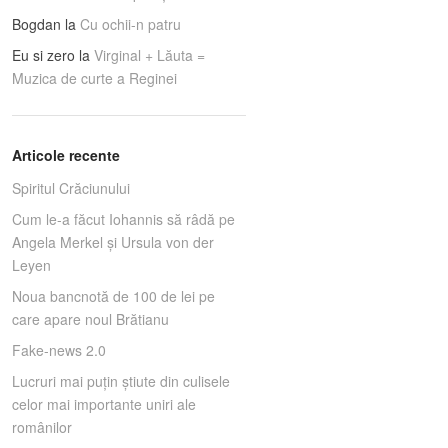
Bogdan
la
Cu ochii-n patru
Eu si zero
la
Virginal + Lăuta =
Muzica de curte a Reginei
Articole recente
Spiritul Crăciunului
Cum le-a făcut Iohannis să râdă pe
Angela Merkel și Ursula von der
Leyen
Noua bancnotă de 100 de lei pe
care apare noul Brătianu
Fake-news 2.0
Lucruri mai puţin ştiute din culisele
celor mai importante uniri ale
românilor