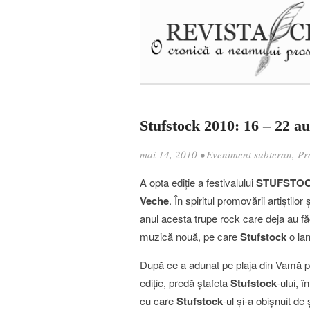
Stufstock 2010: 16 – 22 
mai 14, 2010
•
Eveniment subteran
,
Pr
A opta ediţie a festivalului
STUFSTO
Veche
. În spiritul promovării artiştil
anul acesta trupe rock care deja au făcu
muzică nouă, pe care
Stufstock
o lan
După ce a adunat pe plaja din Vamă p
ediţie, predă ştafeta
Stufstock
-ului, 
cu care
Stufstock
-ul şi-a obişnuit d