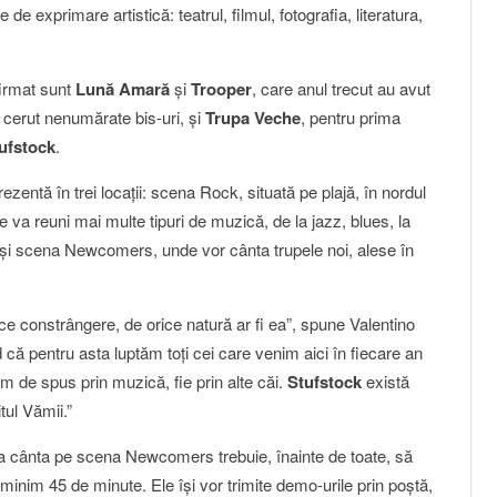
de exprimare artistică: teatrul, filmul, fotografia, literatura,
irmat sunt
Lună Amară
şi
Trooper
, care anul trecut au avut
a cerut nenumărate bis-uri, şi
Trupa Veche
, pentru prima
ufstock
.
rezentă în trei locaţii: scena Rock, situată pe plajă, în nordul
va reuni mai multe tipuri de muzică, de la jazz, blues, la
ă, şi scena Newcomers, unde vor cânta trupele noi, alese în
e constrângere, de orice natură ar fi ea”, spune Valentino
d că pentru asta luptăm toţi cei care venim aici în fiecare an
 de spus prin muzică, fie prin alte căi.
Stufstock
există
tul Vămii.”
 a cânta pe scena Newcomers trebuie, înainte de toate, să
minim 45 de minute. Ele îşi vor trimite demo-urile prin poştă,