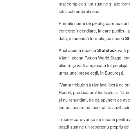
mai complex şi va susţine şi alte forme 
totul sub umbrela eco.
Primele nume de pe afiş care au conf
concerte incendiare, la care publicul 
dată, în această formulă, pe scena
St
Anul acesta muzica
Stufstock
va fi p
Vămii, scena Fusion World Stage, care 
electro şi va fi amplasată tot pe plaj
urma unei preselecţii, în Bucureşti.
“Vama trebuie să rămână liberă de oric
Rudolf, producătorul festivalului. “Cre
şi nu renunţăm, fie că spunem ce avem
tocmai pentru că face să fie auzit spiri
Trupele care vor să se înscrie pentru
poată susţine un repertoriu propriu de 