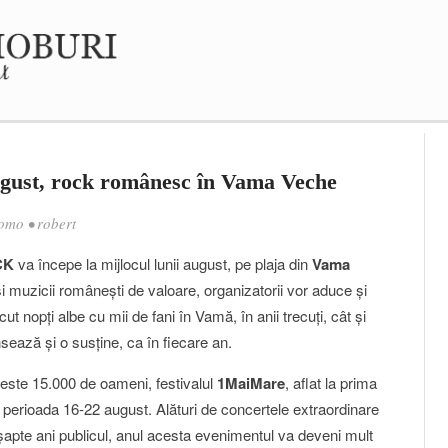
august, rock românesc în Vama Veche
omo
•
robert
CK
va începe la mijlocul lunii august, pe plaja din
Vama
or şi muzicii româneşti de valoare, organizatorii vor aduce şi
t nopţi albe cu mii de fani în Vamă, în anii trecuţi, cât şi
sează şi o susţine, ca în fiecare an.
este 15.000 de oameni, festivalul
1MaiMare
, aflat la prima
în perioada 16-22 august. Alături de concertele extraordinare
e şapte ani publicul, anul acesta evenimentul va deveni mult