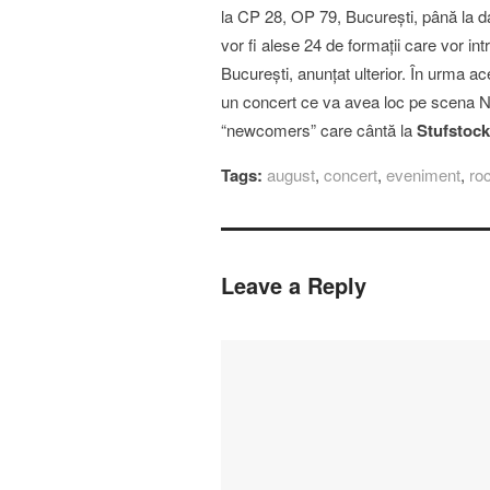
la CP 28, OP 79, Bucureşti, până la dat
vor fi alese 24 de formaţii care vor intr
Bucureşti, anunţat ulterior. În urma a
un concert ce va avea loc pe scena
“newcomers” care cântă la
Stufstock
Tags:
august
,
concert
,
eveniment
,
ro
Leave a Reply