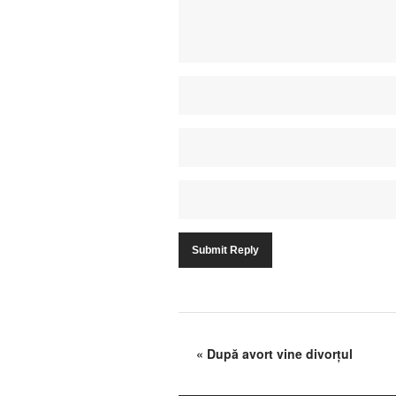
«
După avort vine divorţul