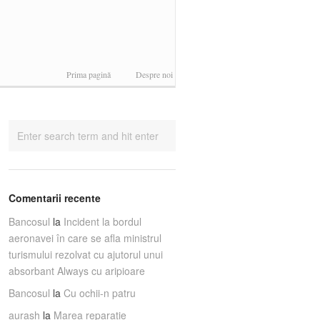
Prima pagină
Despre noi
Comentarii recente
Bancosul
la
Incident la bordul
aeronavei în care se afla ministrul
turismului rezolvat cu ajutorul unui
absorbant Always cu aripioare
Bancosul
la
Cu ochii-n patru
aurash
la
Marea reparaţie