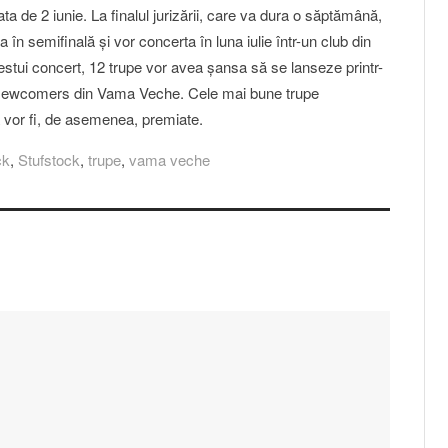
a de 2 iunie. La finalul jurizării, care va dura o săptămână,
a în semifinală şi vor concerta în luna iulie într-un club din
cestui concert, 12 trupe vor avea şansa să se lanseze printr-
 Newcomers din Vama Veche. Cele mai bune trupe
vor fi, de asemenea, premiate.
ck
,
Stufstock
,
trupe
,
vama veche