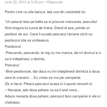
iunie 22, 2010 at 5:28 pm
•
Răspunde
Pentru cine nu stie bancul, iata una din variantele lui:
“Un pescar iese pe balta sa-si procure mancarea, pescuitul
fiind singura lui sursa de hrana. Stand el asa, prinde un
pestisor de aur. Cand il scoate pescarul ramane uimit ca
pestisorul stia sa vorbeasca.
Pestisorul:
-Pescarule, pescarule, te rog nu ma manca, da-mi drumul si o
sa-ti indeplinesc o dorinta.
Pescarul:
-Bine pestisorule, dar daca nu imi indeplinesti dorintza a doua
oara te mananc… Eu vreau sa ma pis sampanie.
Zis si facut. Pleaca pescarul acasa si ii spune nevesti-si:
– Nevasta, adu doua pahare ca sa-ti arat ceva…
Aduce nevasta doua pahare, pescarul face sampanie in ele si
chefuiesc.