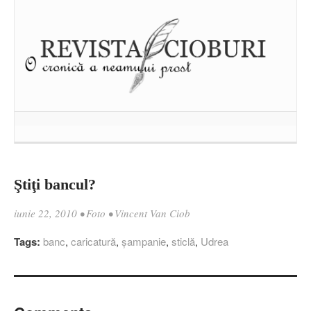
Ştiţi bancul?
iunie 22, 2010
•
Foto
•
Vincent Van Ciob
Tags:
banc
,
caricatură
,
şampanie
,
sticlă
,
Udrea