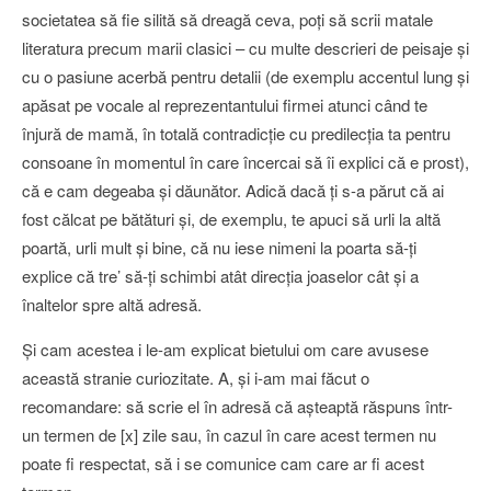
societatea să fie silită să dreagă ceva, poţi să scrii matale
literatura precum marii clasici – cu multe descrieri de peisaje şi
cu o pasiune acerbă pentru detalii (de exemplu accentul lung şi
apăsat pe vocale al reprezentantului firmei atunci când te
înjură de mamă, în totală contradicţie cu predilecţia ta pentru
consoane în momentul în care încercai să îi explici că e prost),
că e cam degeaba şi dăunător. Adică dacă ţi s-a părut că ai
fost călcat pe bătături şi, de exemplu, te apuci să urli la altă
poartă, urli mult şi bine, că nu iese nimeni la poarta să-ţi
explice că tre’ să-ţi schimbi atât direcţia joaselor cât şi a
înaltelor spre altă adresă.
Şi cam acestea i le-am explicat bietului om care avusese
această stranie curiozitate. A, şi i-am mai făcut o
recomandare: să scrie el în adresă că aşteaptă răspuns într-
un termen de [x] zile sau, în cazul în care acest termen nu
poate fi respectat, să i se comunice cam care ar fi acest