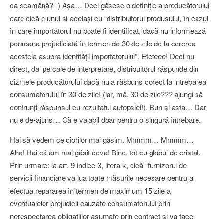
ca seamănă? -) Aşa… Deci găsesc o definiţie a producătorului
care cică e unul şi-acelaşi cu “distribuitorul produsului, în cazul
în care importatorul nu poate fi identificat, dacă nu informează
persoana prejudiciată în termen de 30 de zile de la cererea
acesteia asupra identităţii importatorului”. Eteteee! Deci nu
direct, da’ pe cale de interpretare, distribuitorul răspunde din
cizmele producătorului dacă nu a răspuns corect la întrebarea
consumatorului în 30 de zile! (iar, mă, 30 de zile??? ajungi să
confrunţi răspunsul cu rezultatul autopsiei!). Bun şi asta… Dar
nu e de-ajuns… Că e valabil doar pentru o singură întrebare.
Hai să vedem ce ciorilor mai găsim. Mmmm… Mmmm…
Aha! Hai că am mai găsit ceva! Bine, tot cu globu’ de cristal.
Prin urmare: la art. 9 indice 3, litera k, cică “furnizorul de
servicii financiare va lua toate măsurile necesare pentru a
efectua repararea în termen de maximum 15 zile a
eventualelor prejudicii cauzate consumatorului prin
nerespectarea obligaţiilor asumate prin contract şi va face