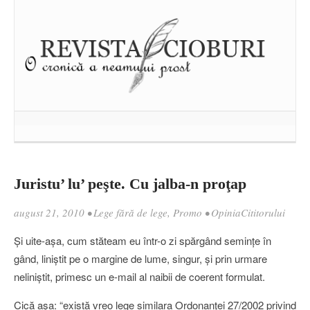
Juristu’ lu’ peşte. Cu jalba-n proţap
august 21, 2010
•
Lege fără de lege
,
Promo
•
OpiniaCititorului
Şi uite-aşa, cum stăteam eu într-o zi spărgând seminţe în
gând, liniştit pe o margine de lume, singur, şi prin urmare
neliniştit, primesc un e-mail al naibii de coerent formulat.
Cică aşa: “există vreo lege similara Ordonanţei 27/2002 privind