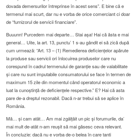
dovada demersurilor întreprinse în acest sens”. E bine că e
termenul mai scurt, dar nu e vorba de orice comerciant ci doar
de “furnizorul de servicii financiare”.
Buuunn! Purcedem mai departe… Stai aşa! Hai că ăsta e mai
general… Uite, la art. 13, punctu’ 1 s-au gândit ei să zică după
cum urmează: “Art. 13 – (1) Remedierea deficienţelor apărute
la produse sau servicii ori înlocuirea produselor care nu
corespund în cadrul termenului de garanţie sau de valabilitate
şi care nu sunt imputabile consumatorului se face în termen de
maximum 15 zile din momentul când operatorul economic a
luat la cunoştinţă de deficienţele respective.” E? Hai că asta
pare de-a dreptul rezonabil. Dacă n-ar trebui să se aplice în
România.
Mă… şi cam atât… Am mai zgâlţâit un pic şi forumurile, da’
mai mult de-atât n-am reuşit să mai găsesc ceva relevant.
În concluzie: dacă nu e vorba de-o belea în care tanti