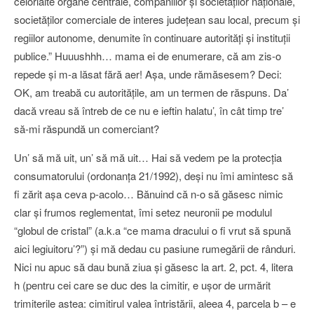
celorlalte organe centrale, companiilor şi societăţilor naţionale,
societăţilor comerciale de interes judeţean sau local, precum şi
regiilor autonome, denumite în continuare autorităţi şi instituţii
publice.” Huuushhh… mama ei de enumerare, că am zis-o
repede şi m-a lăsat fără aer! Aşa, unde rămăsesem? Deci:
OK, am treabă cu autorităţile, am un termen de răspuns. Da’
dacă vreau să întreb de ce nu e ieftin halatu’, în cât timp tre’
să-mi răspundă un comerciant?
Un’ să mă uit, un’ să mă uit… Hai să vedem pe la protecţia
consumatorului (ordonanţa 21/1992), deşi nu îmi amintesc să
fi zărit aşa ceva p-acolo… Bănuind că n-o să găsesc nimic
clar şi frumos reglementat, îmi setez neuronii pe modulul
“globul de cristal” (a.k.a “ce mama dracului o fi vrut să spună
aici legiuitoru’?”) şi mă dedau cu pasiune rumegării de rânduri.
Nici nu apuc să dau bună ziua şi găsesc la art. 2, pct. 4, litera
h (pentru cei care se duc des la cimitir, e uşor de urmărit
trimiterile astea: cimitirul valea întristării, aleea 4, parcela b – e