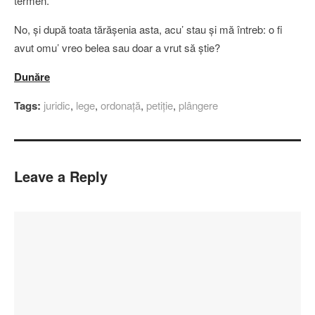
termen.
No, şi după toata tărăşenia asta, acu’ stau şi mă întreb: o fi
avut omu’ vreo belea sau doar a vrut să ştie?
Dunăre
Tags:
juridic
,
lege
,
ordonaţă
,
petiţie
,
plângere
Leave a Reply