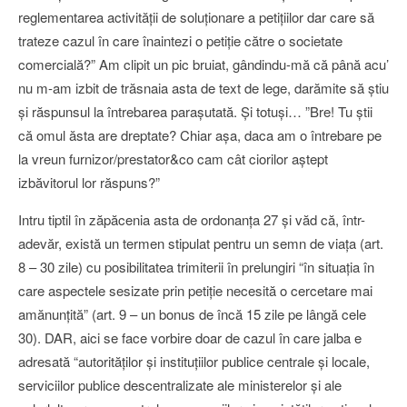
reglementarea activităţii de soluţionare a petiţiilor dar care să
trateze cazul în care înaintezi o petiţie către o societate
comercială?” Am clipit un pic bruiat, gândindu-mă că până acu’
nu m-am izbit de trăsnaia asta de text de lege, darămite să ştiu
şi răspunsul la întrebarea paraşutată. Şi totuşi… ”Bre! Tu ştii
că omul ăsta are dreptate? Chiar aşa, daca am o întrebare pe
la vreun furnizor/prestator&co cam cât ciorilor aştept
izbăvitorul lor răspuns?”
Intru tiptil în zăpăcenia asta de ordonanţa 27 şi văd că, într-
adevăr, există un termen stipulat pentru un semn de viaţa (art.
8 – 30 zile) cu posibilitatea trimiterii în prelungiri “în situaţia în
care aspectele sesizate prin petiţie necesită o cercetare mai
amănunţită” (art. 9 – un bonus de încă 15 zile pe lângă cele
30). DAR, aici se face vorbire doar de cazul în care jalba e
adresată “autorităţilor şi instituţiilor publice centrale şi locale,
serviciilor publice descentralizate ale ministerelor şi ale