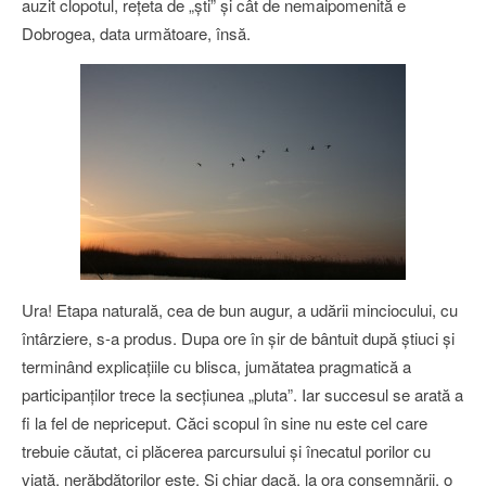
auzit clopotul, reţeta de „şti” şi cât de nemaipomenită e
Dobrogea, data următoare, însă.
Ura! Etapa naturală, cea de bun augur, a udării minciocului, cu
întârziere, s-a produs. Dupa ore în şir de bântuit după ştiuci şi
terminând explicaţiile cu blisca, jumătatea pragmatică a
participanţilor trece la secţiunea „pluta”. Iar succesul se arată a
fi la fel de nepriceput. Căci scopul în sine nu este cel care
trebuie căutat, ci plăcerea parcursului şi înecatul porilor cu
viaţă, nerăbdătorilor este. Şi chiar dacă, la ora consemnării, o