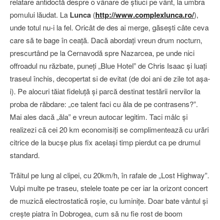
relatare antidoctă despre o vânare de ştiuci pe vânt, la umbra
pomului lăudat. La
Lunca
(
http://www.complexlunca.ro/
),
unde totul nu-i la fel. Oricât de des ai merge, găseşti câte ceva
care să te bage în ceaţă. Dacă abordaţi vreun drum nocturn,
prescurtând pe la Cernavodă spre Nazarcea, pe unde nici
offroadul nu răzbate, puneţi „Blue Hotel” de Chris Isaac şi luaţi
traseul închis, decopertat si de evitat (de doi ani de zile tot aşa-
i). Pe alocuri tăiat fideluţă şi parcă destinat testării nervilor la
proba de răbdare: „ce talent faci cu ăla de pe contrasens?”.
Mai ales dacă „ăla” e vreun autocar legitim. Taci mâlc şi
realizezi că cei 20 km economisiţi se complimentează cu urări
citrice de la bucşe plus fix acelaşi timp pierdut ca pe drumul
standard.
Trăitul pe lung al clipei, cu 20km/h, în rafale de „Lost Highway”.
Vulpi multe pe traseu, stelele toate pe cer iar la orizont concert
de muzică electrostatică roşie, cu luminiţe. Doar bate vântul şi
creşte piatra în Dobrogea, cum să nu fie rost de boom