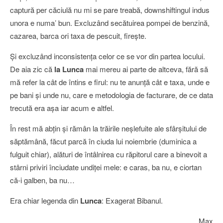
captură per căciulă nu mi se pare treabă, downshiftingul indus
unora e numa’ bun. Excluzând secătuirea pompei de benzină,
cazarea, barca ori taxa de pescuit, fireşte.
Şi excluzând inconsistenţa celor ce se vor din partea locului.
De aia zic că
la Lunca
mai mereu ai parte de altceva, fără să
mă refer la cât de întins e firul: nu te anunţă cât e taxa, unde e
pe bani şi unde nu, care e metodologia de facturare, de ce data
trecută era aşa iar acum e altfel.
În rest mă abţin şi rămân la trăirile neşlefuite ale sfârşitului de
săptămână, făcut parcă în ciuda lui noiembrie (duminica a
fulguit chiar), alături de întâlnirea cu răpitorul care a binevoit a
stârni priviri înciudate undiţei mele: e caras, ba nu, e ciortan
că-i galben, ba nu…
Era chiar legenda din
Lunca
: Exagerat Bibanul.
Max