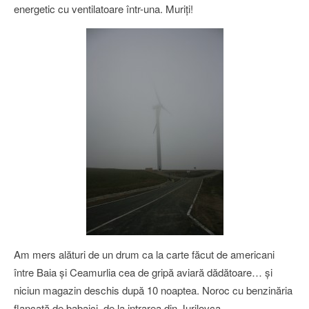
energetic cu ventilatoare într-una. Muriţi!
Am mers alături de un drum ca la carte făcut de americani
între Baia şi Ceamurlia cea de gripă aviară dădătoare… şi
niciun magazin deschis după 10 noaptea. Noroc cu benzinăria
flancată de babaici, de la intrarea din Jurilovca.