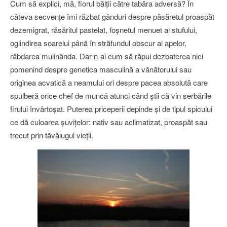
Cum să explici, mă, fiorul bălţii către tabăra adversă? În
câteva secvenţe îmi răzbat gânduri despre păsăretul proaspăt
dezemigrat, răsăritul pastelat, foşnetul menuet al stufului,
oglindirea soarelui până în străfundul obscur al apelor,
răbdarea mulinânda. Dar n-ai cum să răpui dezbaterea nici
pomenind despre genetica masculină a vânătorului sau
originea acvatică a neamului ori despre pacea absolută care
spulberă orice chef de muncă atunci când ştii că vin serbările
firului învârtoşat. Puterea priceperii depinde şi de tipul spicului
ce dă culoarea şuviţelor: nativ sau aclimatizat, proaspăt sau
trecut prin tăvălugul vieţii.