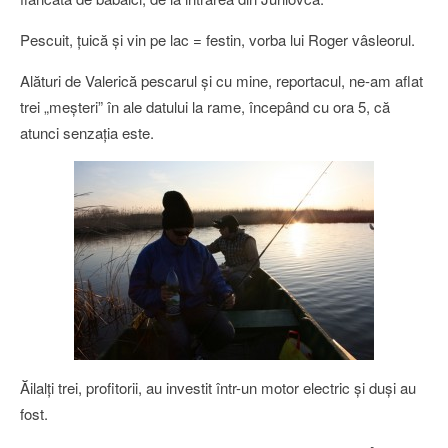
Pescuit, ţuică şi vin pe lac = festin, vorba lui Roger vâsleorul.
Alături de Valerică pescarul şi cu mine, reportacul, ne-am aflat
trei „meşteri” în ale datului la rame, începând cu ora 5, că
atunci senzaţia este.
Ăilalţi trei, profitorii, au investit într-un motor electric şi duşi au
fost.