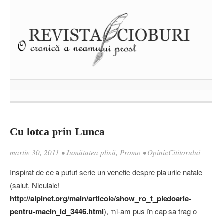
Cu lotca prin Lunca
martie 30, 2011
•
Jumătatea plină
,
Promo
•
OpiniaCititorului
Inspirat de ce a putut scrie un venetic despre plaiurile natale
(salut, Niculaie!
http://alpinet.org/main/articole/show_ro_t_pledoarie-
pentru-macin_id_3446.html
), mi-am pus în cap sa trag o