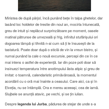
Miristea de după pârjol, încă punând beţe în talpa ghetelor, dar
lasând loc holdelor de trestie din noul an, mocirla întunecată,
greu de intuit şi neplăcut surprinzătoare pe moment, oasele
matinal pătrunse de umezeală şi frig, infinitul stufărişului ori
dogoarea tâmpă şi tihnită n-ai cum să ţi le însuseşti de la
tastatură. Poate doar după o sticlă de vin la vreun bistro, şi
numai punând la cale o nouă excursie, percepi din ce în ce
mai intens o astfel de experienţă. Iar din poze poti doar să
insinuezi temperatura între anotimpului ăsta atipic şi greu de
imitat: o toamnă, calendaristic primăvăroasă, la momentul
acordării cu o oră mai înainte a ceasului. Care aici, ca şi în
Elveţia, nu se întâmplă. Ora e mereu aceeaşi, cea de iarnă.
Slujbele se anunţă atavic, pe vechi, şi se ţin iulian.
Despre
legenda lui Jurba
, pădurea de stejar de unde s-a