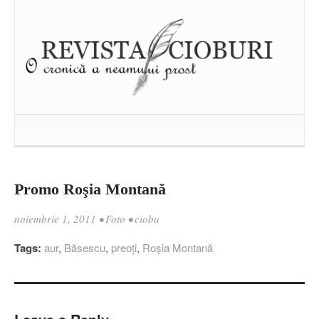
Promo Roşia Montană
noiembrie 1, 2011
•
Foto
•
ciobu
Tags:
aur
,
Băsescu
,
preoţi
,
Roşia Montană