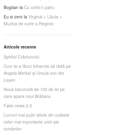
Bogdan
la
Cu ochii-n patru
Eu si zero
la
Virginal + Lăuta =
Muzica de curte a Reginei
Articole recente
Spiritul Crăciunului
Cum le-a făcut Iohannis să râdă pe
Angela Merkel și Ursula von der
Leyen
Noua bancnotă de 100 de lei pe
care apare noul Brătianu
Fake-news 2.0
Lucruri mai puţin ştiute din culisele
celor mai importante uniri ale
românilor