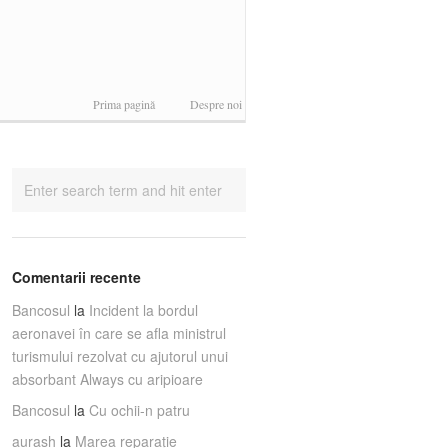
Prima pagină
Despre noi
Comentarii recente
Bancosul
la
Incident la bordul
aeronavei în care se afla ministrul
turismului rezolvat cu ajutorul unui
absorbant Always cu aripioare
Bancosul
la
Cu ochii-n patru
aurash
la
Marea reparaţie