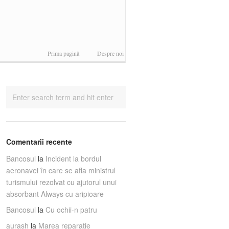
Prima pagină
Despre noi
Comentarii recente
Bancosul
la
Incident la bordul
aeronavei în care se afla ministrul
turismului rezolvat cu ajutorul unui
absorbant Always cu aripioare
Bancosul
la
Cu ochii-n patru
aurash
la
Marea reparaţie