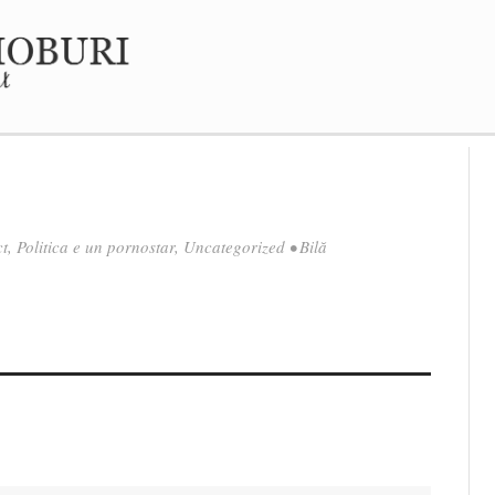
ct
,
Politica e un pornostar
,
Uncategorized
•
Bilă