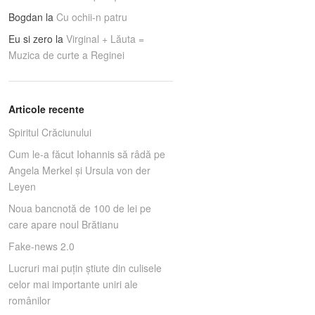
Bogdan
la
Cu ochii-n patru
Eu si zero
la
Virginal + Lăuta =
Muzica de curte a Reginei
Articole recente
Spiritul Crăciunului
Cum le-a făcut Iohannis să râdă pe
Angela Merkel și Ursula von der
Leyen
Noua bancnotă de 100 de lei pe
care apare noul Brătianu
Fake-news 2.0
Lucruri mai puţin ştiute din culisele
celor mai importante uniri ale
românilor