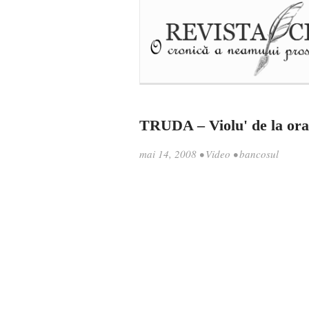
TRUDA – Violu' de la ora
mai 14, 2008
•
Video
•
bancosul