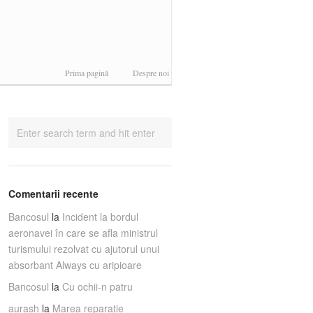
Prima pagină
Despre noi
Comentarii recente
Bancosul
la
Incident la bordul
aeronavei în care se afla ministrul
turismului rezolvat cu ajutorul unui
absorbant Always cu aripioare
Bancosul
la
Cu ochii-n patru
aurash
la
Marea reparaţie