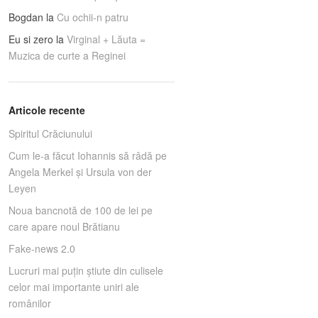
Bogdan
la
Cu ochii-n patru
Eu si zero
la
Virginal + Lăuta =
Muzica de curte a Reginei
Articole recente
Spiritul Crăciunului
Cum le-a făcut Iohannis să râdă pe
Angela Merkel și Ursula von der
Leyen
Noua bancnotă de 100 de lei pe
care apare noul Brătianu
Fake-news 2.0
Lucruri mai puţin ştiute din culisele
celor mai importante uniri ale
românilor