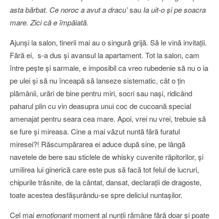
asta bărbat. Ce noroc a avut a dracu’
sau
Ia uit-o şi pe soacra
mare. Zici că e împăiată.
Ajunşi la salon, tinerii mai au o singură grijă. Să le vină invitaţii.
Fără ei, s-a dus şi avansul la apartament. Tot la salon, cam
între peşte şi sarmale, e imposibil ca vreo rubedenie să nu o ia
pe ulei şi să nu înceapă să lanseze sistematic, cât o ţin
plămânii, urări de bine pentru miri, socri sau naşi, ridicând
paharul plin cu vin deasupra unui coc de cucoană special
amenajat pentru seara cea mare. Apoi, vrei nu vrei, trebuie să
se fure şi mireasa. Cine a mai văzut nuntă fără furatul
miresei?! Răscumpărarea ei aduce după sine, pe lângă
navetele de bere sau sticlele de whisky cuvenite răpitorilor, şi
umilirea lui ginerică care este pus să facă tot felul de lucruri,
chipurile trăsnite, de la cântat, dansat, declaraţii de dragoste,
toate acestea desfăşurându-se spre deliciul nuntaşilor.
Cel mai
emoţionant
moment al nunţii rămâne fără doar şi poate