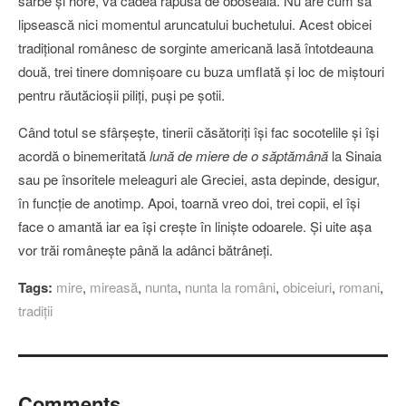
sârbe şi hore, va cădea răpusă de oboseală. Nu are cum să
lipsească nici momentul aruncatului buchetului. Acest obicei
tradiţional românesc de sorginte americană lasă întotdeauna
două, trei tinere domnişoare cu buza umflată şi loc de miştouri
pentru răutăcioşii piliţi, puşi pe şotii.
Când totul se sfârşeşte, tinerii căsătoriţi îşi fac socotelile şi îşi
acordă o binemeritată
lună de miere de o săptămână
la Sinaia
sau pe însoritele meleaguri ale Greciei, asta depinde, desigur,
în funcţie de anotimp. Apoi, toarnă vreo doi, trei copii, el îşi
face o amantă iar ea îşi creşte în linişte odoarele. Şi uite aşa
vor trăi româneşte până la adânci bătrâneţi.
Tags:
mire
,
mireasă
,
nunta
,
nunta la români
,
obiceiuri
,
romani
,
tradiţii
Comments