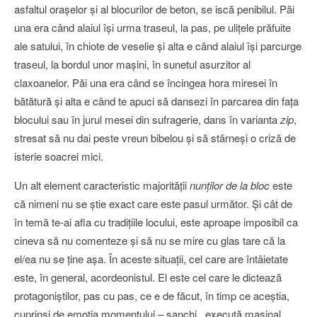
asfaltul oraşelor şi al blocurilor de beton, se iscă penibilul. Păi
una era când alaiul îşi urma traseul, la pas, pe uliţele prăfuite
ale satului, în chiote de veselie şi alta e când alaiul îşi parcurge
traseul, la bordul unor maşini, în sunetul asurzitor al
claxoanelor. Păi una era când se încingea hora miresei în
bătătură şi alta e când te apuci să dansezi în parcarea din faţa
blocului sau în jurul mesei din sufragerie, dans în varianta
zip
,
stresat să nu dai peste vreun bibelou şi să stârneşi o criză de
isterie soacrei mici.
Un alt element caracteristic majorităţii
nunţilor de la bloc
este
că nimeni nu se ştie exact care este pasul următor. Şi cât de
în temă te-ai afla cu tradiţiile locului, este aproape imposibil ca
cineva să nu comenteze şi să nu se mire cu glas tare că la
el/ea nu se ţine aşa. În aceste situaţii, cel care are întâietate
este, în general, acordeonistul. El este cel care le dictează
protagoniştilor, pas cu pas, ce e de făcut, în timp ce aceştia,
cuprinşi de emoţia momentului – sanchi, execută maşinal