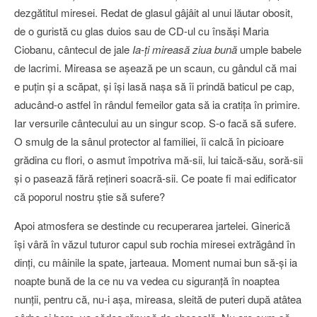
dezgătitul miresei. Redat de glasul gâjâit al unui lăutar obosit,
de o guristă cu glas duios sau de CD-ul cu însăşi Maria
Ciobanu, cântecul de jale
Ia-ţi mireasă ziua bună
umple babele
de lacrimi. Mireasa se aşează pe un scaun, cu gândul că mai
e puţin şi a scăpat, şi îşi lasă naşa să îi prindă baticul pe cap,
aducând-o astfel în rândul femeilor gata să ia cratiţa în primire.
Iar versurile cântecului au un singur scop. S-o facă să sufere.
O smulg de la sânul protector al familiei, îi calcă în picioare
grădina cu flori, o asmut împotriva mă-sii, lui taică-său, soră-sii
şi o pasează fără reţineri soacră-sii. Ce poate fi mai edificator
că poporul nostru ştie să sufere?
Apoi atmosfera se destinde cu recuperarea jartelei. Ginerică
îşi vâră în văzul tuturor capul sub rochia miresei extrăgând în
dinţi, cu mâinile la spate, jarteaua. Moment numai bun să-şi ia
noapte bună de la ce nu va vedea cu siguranţă în noaptea
nunţii, pentru că, nu-i aşa, mireasa, sleită de puteri după atâtea