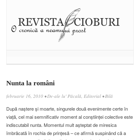
Nunta la români
februarie 16, 2010
•
De-ale lu' Păcală
,
Editorial
•
Bilă
După naştere şi moarte, singurele două evenimente certe în
viaţă, cel mai semnificativ moment al conştiinţei colective este
indiscutabil nunta. Momentul mult aşteptat de miresica
îmbrăcată în rochia de prinţesă – ce afirmă suspinând că a