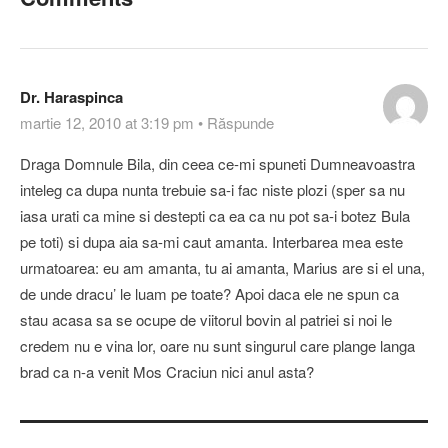
Dr. Haraspinca
martie 12, 2010 at 3:19 pm
•
Răspunde
Draga Domnule Bila, din ceea ce-mi spuneti Dumneavoastra
inteleg ca dupa nunta trebuie sa-i fac niste plozi (sper sa nu
iasa urati ca mine si destepti ca ea ca nu pot sa-i botez Bula
pe toti) si dupa aia sa-mi caut amanta. Interbarea mea este
urmatoarea: eu am amanta, tu ai amanta, Marius are si el una,
de unde dracu’ le luam pe toate? Apoi daca ele ne spun ca
stau acasa sa se ocupe de viitorul bovin al patriei si noi le
credem nu e vina lor, oare nu sunt singurul care plange langa
brad ca n-a venit Mos Craciun nici anul asta?