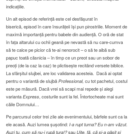
indicaţiile.
Un alt episod de referinţă este cel desfăşurat în
biserică, episod în care însurăţeii îşi pun pirostriile. Moment de
maximă importanţă pentru babele din audienţă. O oră de stat
în faţa altarului cu ochii geană pe nevastă să nu care-cumva
să te calce pe picior că te-ai nenorocit – o să te aibă sub
papuc toată căsnicia – în timp ce un preot sau un sobor de
preoţi (de la caz la caz) te plictiseşte recitând versete biblice.
La sfârşitul slujbei, are loc validarea acesteia. Dacă ai optat
pentru o variantă de slujbă
Professional,
cu tot pachetul, costul
este pe măsură. Dacă vrei să scapi mai repede şi alegi
varianta
Express
, costurile sunt la fel. Întortocheate mai sunt
căile Domnului…
Pe parcursul celor trei zile ale evenimentului, bârfele sunt ca la
ele acasă. Auzi lumea şuşotind:
I-a rupt turna? Eu n-am văzut.
Auzi tu, cum să nu-i rupă tura!?
sau
Uite, fă, că şi-a găsit şi