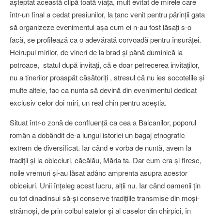
aşteptat această clipă toată viaţa, mult evitat de mirele care
într-un final a cedat presiunilor, la ţanc venit pentru părinţii gata
să organizeze evenimentul aşa cum ei n-au fost lăsaţi s-o
facă, se profilează ca o adevărată corvoadă pentru însurăţei.
Heirupul mirilor, de vineri de la brad şi până duminică la
potroace, statul după invitaţi, că e doar petrecerea invitaţilor,
nu a tinerilor proaspăt căsătoriţi , stresul că nu ies socotelile şi
multe altele, fac ca nunta să devină din evenimentul dedicat
exclusiv celor doi miri, un real chin pentru aceştia.
Situat într-o zonă de confluenţă ca cea a Balcanilor, poporul
român a dobândit de-a lungul istoriei un bagaj etnografic
extrem de diversificat. Iar când e vorba de nuntă, avem la
tradiţii şi la obiceiuri, căcălău, Măria ta. Dar cum era şi firesc,
noile vremuri şi-au lăsat adânc amprenta asupra acestor
obiceiuri. Unii înţeleg acest lucru, alţii nu. Iar când oamenii ţin
cu tot dinadinsul să-şi conserve tradiţiile transmise din moşi-
strămoşi, de prin colbul satelor şi al caselor din chirpici, în