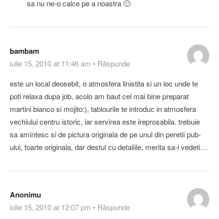
sa nu ne-o calce pe a noastra 🙂
bambam
iulie 15, 2010 at 11:46 am
•
Răspunde
este un local deosebit, o atmosfera linistita si un loc unde te
poti relaxa dupa job, acolo am baut cel mai bine preparat
martini bianco si mojito:), tablourile te introduc in atmosfera
vechiului centru istoric, iar servirea este ireprosabila. trebuie
sa amintesc si de pictura originala de pe unul din peretii pub-
ului, foarte originala, dar destul cu detaliile, merita sa-l vedeti…
Anonimu
iulie 15, 2010 at 12:07 pm
•
Răspunde