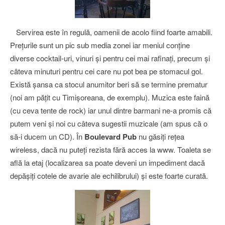
Servirea este în regulă, oamenii de acolo fiind foarte amabili.
Preţurile sunt un pic sub media zonei iar meniul conţine
diverse cocktail-uri, vinuri şi pentru cei mai rafinaţi, precum şi
câteva minuturi pentru cei care nu pot bea pe stomacul gol.
Există şansa ca stocul anumitor beri să se termine prematur
(noi am păţit cu Timişoreana, de exemplu). Muzica este faină
(cu ceva tente de rock) iar unul dintre barmani ne-a promis că
putem veni şi noi cu câteva sugestii muzicale (am spus că o
să-i ducem un CD). În
Boulevard Pub
nu găsiţi reţea
wireless, dacă nu puteţi rezista fără acces la www. Toaleta se
află la etaj (localizarea sa poate deveni un impediment dacă
depăşiţi cotele de avarie ale echilibrului) şi este foarte curată.