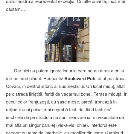
cazul nostru a reprezentat excepţia. Cu alte cuvinte, încă mai
căutăm…
…Dar nici nu putem ignora locurile care ne-au atras atenţia
într-un mod plăcut. Respectiv
Boulevard Pub
, aflat pe strada
Covaci, în centrul istoric al Bucureştiului. Un local micuţ, aflat
pe o stradă liniştită, ferită de vacarmul zonei. Terasa micuţă, în
genul celor franţuzeşti, cu şase mese, parcă, tronează în
mijlocul unui peisaj mai degrabă trist, dat fiind faptul că
imobilele de pe străduţă nu sunt renovate iar în vecinătate se
mai află un singur băruleţ (vis-a-vis, chiar). Interiorul este
decorat cu tente de interbelic, cu mobilier din lemn şi tablouri