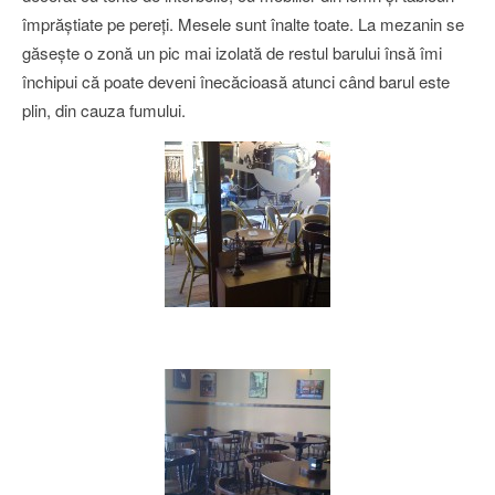
împrăştiate pe pereţi. Mesele sunt înalte toate. La mezanin se
găseşte o zonă un pic mai izolată de restul barului însă îmi
închipui că poate deveni înecăcioasă atunci când barul este
plin, din cauza fumului.