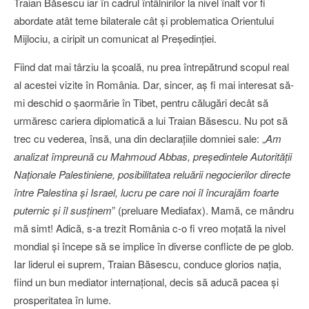
Traian Băsescu iar în cadrul întâlnirilor la nivel înalt vor fi
abordate atât teme bilaterale cât şi problematica Orientului
Mijlociu, a ciripit un comunicat al Preşedinţiei.
Fiind dat mai târziu la şcoală, nu prea întrepătrund scopul real
al acestei vizite în România. Dar, sincer, aş fi mai interesat să-
mi deschid o şaormărie în Tibet, pentru călugări decât să
urmăresc cariera diplomatică a lui Traian Băsescu. Nu pot să
trec cu vederea, însă, una din declaraţiile domniei sale: „
Am
analizat împreună cu Mahmoud Abbas, preşedintele Autorităţii
Naţionale Palestiniene, posibilitatea reluării negocierilor directe
între Palestina şi Israel, lucru pe care noi îl încurajăm foarte
puternic şi îl susţinem
” (preluare Mediafax). Mamă, ce mândru
mă simt! Adică, s-a trezit România c-o fi vreo moţată la nivel
mondial şi începe să se implice în diverse conflicte de pe glob.
Iar liderul ei suprem, Traian Băsescu, conduce glorios naţia,
fiind un bun mediator internaţional, decis să aducă pacea şi
prosperitatea în lume.