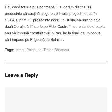
Păi, dacă tot s-a pus pe treabă, îi sugerăm distinsului
preşedinte să susţină alegerea primului preşedinte rus în
S.U.A şi primului preşedinte negru în Rusia, să unifice cele
două Corei, să-l înscrie pe Fidel Castro în curentul de dreapta
sau să impună creştinismul în Iran. Iar la final, ca un bonus,
să-i împace pe Prigoană cu Bahmu’.
Tags:
Israel
,
Palestina
,
Traian Băsescu
Leave a Reply