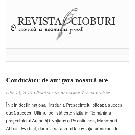
Conducător de aur ţara noastră are
iulie 13, 2010
•
Politica e un pornostar
,
Promo
•
robert
În plin declin naţional, instituţia Preşedintelui bifează succes
după succes. Ultimul pe listă este vizita în România a
preşedintelui Autorităţii Naţionale Palestiniene, Mahmoud
Abbas. Evident, domnia sa a venit la invitaţia preşedintelui