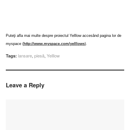
Puteţi afla mai multe despre proiectul Yelllow accesând pagina lor de
myspace (
http://www.myspace.com/yelllows
).
Tags:
lansare
,
piesă
,
Yelllow
Leave a Reply