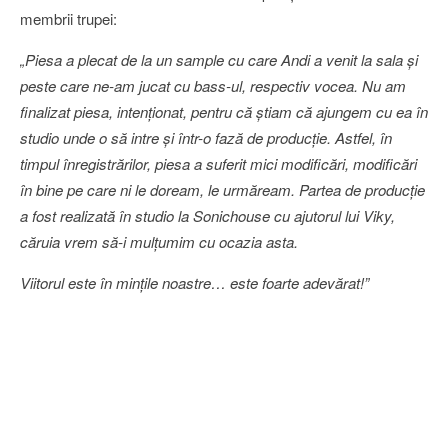
membrii trupei:
„Piesa a plecat de la un sample cu care Andi a venit la sala şi
peste care ne-am jucat cu bass-ul, respectiv vocea. Nu am
finalizat piesa, intenţionat, pentru că ştiam că ajungem cu ea în
studio unde o să intre şi într-o fază de producţie. Astfel, în
timpul înregistrărilor, piesa a suferit mici modificări, modificări
în bine pe care ni le doream, le urmăream. Partea de producţie
a fost realizată în studio la Sonichouse cu ajutorul lui Viky,
căruia vrem să-i mulţumim cu ocazia asta.
Viitorul este în minţile noastre… este foarte adevărat!
”