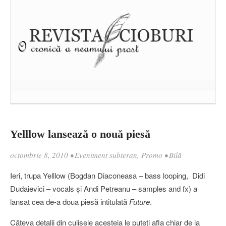
Yelllow lansează o nouă piesă
octombrie 8, 2010
•
Eveniment subteran
,
Promo
•
Bilă
Ieri, trupa Yelllow (Bogdan Diaconeasa – bass looping, Didi
Dudaievici – vocals şi Andi Petreanu – samples and fx) a
lansat cea de-a doua piesă intitulată
Future
.
Câteva detalii din culisele acesteia le puteţi afla chiar de la