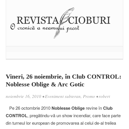
Vineri, 26 noiembrie, în Club CONTROL:
Noblesse Oblige & Arc Gotic
noiembrie 16, 2010
•
Eveniment subteran
,
Promo
•
robert
Pe 26 octombrie 2010
Noblesse Oblige
revine în
Club
CONTROL
, pregătindu-vă un show incendiar, care face parte
din turneul lor european de promovarea al celui de-al treilea