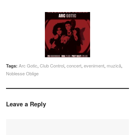
Tags:
Arc Gotic
,
Club Control
,
concert
,
eveniment
,
muzică
,
Noblesse Oblige
Leave a Reply