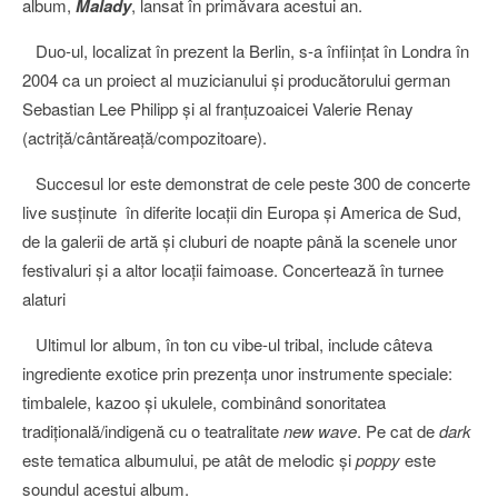
album,
Malady
, lansat în primăvara acestui an.
Duo-ul, localizat în prezent la Berlin, s-a înfiinţat în Londra în
2004 ca un proiect al muzicianului şi producătorului german
Sebastian Lee Philipp şi al franţuzoaicei Valerie Renay
(actriţă/cântăreaţă/compozitoare).
Succesul lor este demonstrat de cele peste 300 de concerte
live susţinute în diferite locaţii din Europa şi America de Sud,
de la galerii de artă şi cluburi de noapte până la scenele unor
festivaluri şi a altor locaţii faimoase. Concertează în turnee
alaturi
Ultimul lor album, în ton cu vibe-ul tribal, include câteva
ingrediente exotice prin prezenţa unor instrumente speciale:
timbalele, kazoo şi ukulele, combinând sonoritatea
tradiţională/indigenă cu o teatralitate
new wave
. Pe cat de
dark
este tematica albumului, pe atât de melodic şi
poppy
este
soundul acestui album.