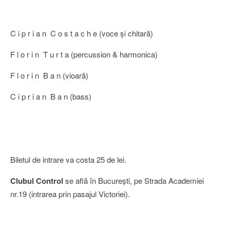
C i p r i a n C o s t a c h e (voce şi chitară)
F l o r i n T u r t a (percussion & harmonica)
F l o r i n B a n (vioară)
C i p r i a n B a n (bass)
Biletul de intrare va costa 25 de lei.
Clubul Control
se află în Bucureşti, pe Strada Academiei
nr.19 (intrarea prin pasajul Victoriei).