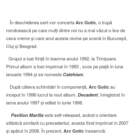
În deschiderea serii vor concerta
Arc Gotic
, o trupă
românească pe care mulţi dintre noi nu a mai văzut-o live de
ceva vreme şi care anul acesta revine pe scenă în Bucureşti,
Cluj şi Beograd.
Grupul a luat fiinţă în toamna anului 1992, la Timişoara.
Primul album a fost imprimat în 1993 , scos pe piaţă în luna
ianuarie 1994 şi se numeste
Catehism
.
După câteva schimbări în componenţă,
Arc Gotic
au
inceput în 1996 lucrul la noul album,
Decadent
, înregistrat în
iarna anului 1997 şi editat în iunie 1998.
Pavilion Marilla
este self-released, având o orientare
stilistică similară cu precedentul, acesta fiind imprimat în 2007
şi apărut în 2008. În prezent,
Arc Gotic
înseamnă: