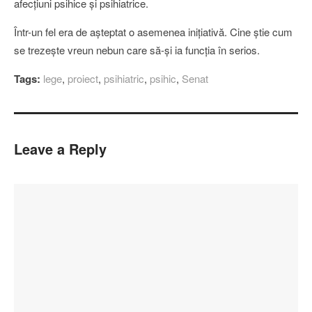
afecţiuni psihice şi psihiatrice.
Într-un fel era de aşteptat o asemenea iniţiativă. Cine ştie cum
se trezeşte vreun nebun care să-şi ia funcţia în serios.
Tags:
lege
,
proiect
,
psihiatric
,
psihic
,
Senat
Leave a Reply