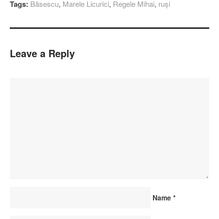
Tags:
Băsescu
,
Marele Licurici
,
Regele Mihai
,
ruşi
Leave a Reply
Name
*