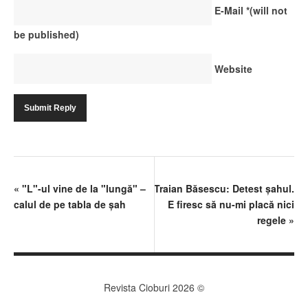
E-Mail
*
(will not
be published)
Website
«
"L"-ul vine de la "lungă" –
Traian Băsescu: Detest şahul.
calul de pe tabla de şah
E firesc să nu-mi placă nici
regele
»
Revista Cioburi 2026 ©