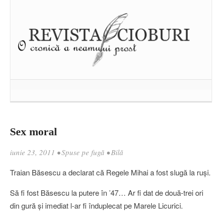
Sex moral
iunie 23, 2011
•
Spuse pe fugă
•
Bilă
Traian Băsescu a declarat că Regele Mihai a fost slugă la ruşi.
Să fi fost Băsescu la putere în ’47… Ar fi dat de două-trei ori
din gură şi imediat l-ar fi înduplecat pe Marele Licurici.