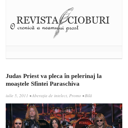
Judas Priest va pleca în pelerinaj la
moaştele Sfintei Paraschiva
iulie 5, 2011
•
Aberația de intelect
,
Promo
•
Bilă