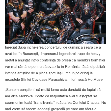
Imediat după încheierea concertului de duminică seară ce a
avut loc în Bucureşti, impresarul legendarei trupe de heavy
metal a anunţat într-o conferinţă de presă că membrii formaţiei
vor mai rămâne pentru câteva zile în România, făcând publică
intenţia artiştilor de a pleca spre Iaşi, într-un pelerinaj la
moaştele Sfintei Cuvioase Paraschiva, informează HotMuse.
„Suntem conştienţi că multă lume este derutată de faptul că
am ales Moldova. Poate că majoritatea s-ar fi aşteptat să
scormonim toată Transilvania în căutarea Contelui Dracula. Nu
mai vrem să facem aceeaşi greşeală pe care am făcut-o