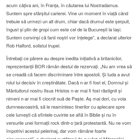
acum câţiva ani, în Franţa, în căutarea lui Nostradamus.
Suntem spre sfârşitul carierei. Vine un moment în viaţă când
trebuie să urmezi un alt drum, chiar dacă drumul este şerpuit,
îngust şi plin de gropi cum este cel de la Bucureşti la Iaşi.
Suntem convinşi că fanii noştri vor înţelege”, a declarat ulterior
Rob Halford, solistul trupei.
Întrebaţi ce părere au despre inedita iniţiativă a britanicilor,
reprezentanţii BOR rămân destul de rezervaţi. „Nu am vrea să
se creadă că facem discriminare între apostoli. Şi Iuda a avut
rolul lui decisiv în creştinătate. Dacă n-ar fi fost el, Domnul şi
Mântuitorul nostru IIsus Hristos n-ar mai fi fost răstignit şi
nimeni n-ar mai fi ciocnit ouă de Paşte. Aş mai dori, cu voia
dumneavoastră, să le reamintesc tinerilor cu aplecare spre
cele lumeşti că sfintele cuvinte se află în Biblie şi nu în
versurile unei formaţii rock dintr-o ţară protestantă. Nu ne vom
împotrivi acestui pelerinaj, dar vom rămâne foarte
circumspecţi”, a declarat purtătorul de cuvânt al Mitropoliei