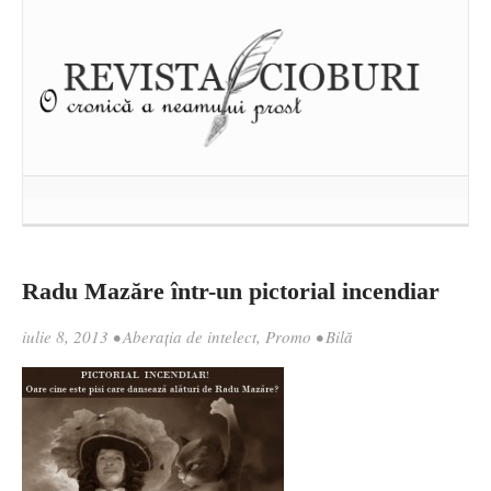
Radu Mazăre într-un pictorial incendiar
iulie 8, 2013
•
Aberația de intelect
,
Promo
•
Bilă