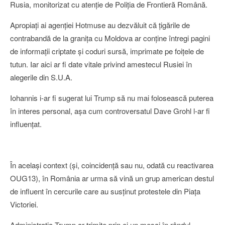
Rusia, monitorizat cu atenţie de Poliţia de Frontieră Română.
Apropiaţi ai agenţiei Hotmuse au dezvăluit că ţigările de
contrabandă de la graniţa cu Moldova ar conţine întregi pagini
de informaţii criptate şi coduri sursă, imprimate pe foiţele de
tutun. Iar aici ar fi date vitale privind amestecul Rusiei în
alegerile din S.U.A.
Iohannis i-ar fi sugerat lui Trump să nu mai folosească puterea
în interes personal, aşa cum controversatul Dave Grohl l-ar fi
influenţat.
În acelaşi context (şi, coincidenţă sau nu, odată cu reactivarea
OUG13), în România ar urma să vină un grup american destul
de influent în cercurile care au susţinut protestele din Piaţa
Victoriei.
Administraţia Trump ar trimite prin ei un mesaj în rândul