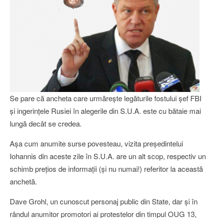
Se pare că ancheta care urmăreşte legăturile fostului şef FBI
şi ingerinţele Rusiei în alegerile din S.U.A. este cu bătaie mai
lungă decât se credea.
Aşa cum anumite surse povesteau, vizita preşedintelui
Iohannis din aceste zile în S.U.A. are un alt scop, respectiv un
schimb preţios de informaţii (şi nu numai!) referitor la această
anchetă.
Dave Grohl, un cunoscut personaj public din State, dar şi în
rândul anumitor promotori ai protestelor din timpul OUG 13,