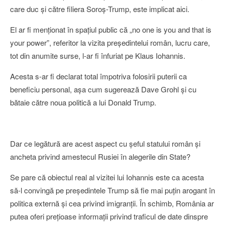
care duc şi către filiera Soroş-Trump, este implicat aici.
El ar fi menţionat în spaţiul public că „no one is you and that is
your power”, referitor la vizita preşedintelui român, lucru care,
tot din anumite surse, l-ar fi înfuriat pe Klaus Iohannis.
Acesta s-ar fi declarat total împotriva folosirii puterii ca
beneficiu personal, aşa cum sugerează Dave Grohl şi cu
bătaie către noua politică a lui Donald Trump.
Dar ce legătură are acest aspect cu şeful statului român şi
ancheta privind amestecul Rusiei în alegerile din State?
Se pare că obiectul real al vizitei lui Iohannis este ca acesta
să-l convingă pe preşedintele Trump să fie mai puţin arogant în
politica externă şi cea privind imigranţii. În schimb, România ar
putea oferi preţioase informaţii privind traficul de date dinspre