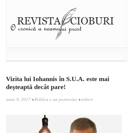
Vizita lui Iohannis în S.U.A. este mai
deşteaptă decât pare!
iunie 9, 2017
•
Politica e un pornostar
•
robert