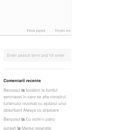
Prima pagină
Despre noi
Comentarii recente
Bancosul
la
Incident la bordul
aeronavei în care se afla ministrul
turismului rezolvat cu ajutorul unui
absorbant Always cu aripioare
Bancosul
la
Cu ochii-n patru
aurash
la
Marea reparaţie