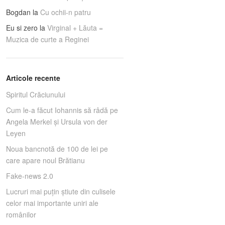
Bogdan
la
Cu ochii-n patru
Eu si zero
la
Virginal + Lăuta =
Muzica de curte a Reginei
Articole recente
Spiritul Crăciunului
Cum le-a făcut Iohannis să râdă pe
Angela Merkel și Ursula von der
Leyen
Noua bancnotă de 100 de lei pe
care apare noul Brătianu
Fake-news 2.0
Lucruri mai puţin ştiute din culisele
celor mai importante uniri ale
românilor