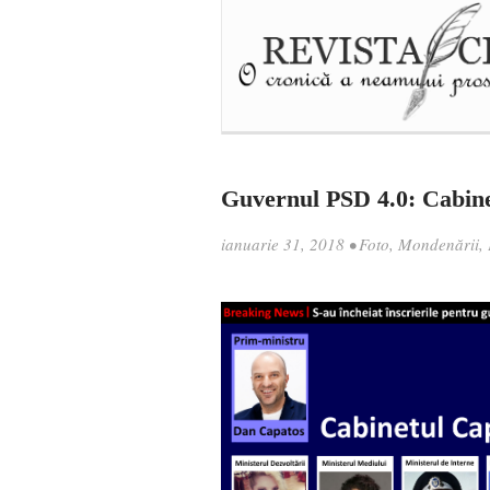
Guvernul PSD 4.0: Cabin
ianuarie 31, 2018
•
Foto
,
Mondenării
,