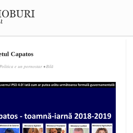
etul Capatos
Politica e un pornostar
•
Bilă