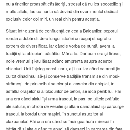
nu a tinerilor proaspăt căsătoriţi , stresul că nu ies socotelile şi
multe altele, fac ca nunta să devină din evenimentul dedicat
exclusiv celor doi miri, un real chin pentru aceştia.
Situat într-o zonă de confluenţă ca cea a Balcanilor, poporul
român a dobândit de-a lungul istoriei un bagaj etnografic
extrem de diversificat. Iar când e vorba de nuntă, avem la
tradiţii şi la obiceiuri, căcălău, Măria ta. Dar cum era şi firesc,
noile vremuri şi-au lăsat adânc amprenta asupra acestor
obiceiuri. Unii înţeleg acest lucru, alţii nu. Iar când oamenii ţin
cu tot dinadinsul să-şi conserve tradiţiile transmise din moşi-
strămoşi, de prin colbul satelor şi al caselor din chirpici, în
asfaltul oraşelor şi al blocurilor de beton, se iscă penibilul. Păi
una era când alaiul îşi urma traseul, la pas, pe uliţele prăfuite
ale satului, în chiote de veselie şi alta e când alaiul îşi parcurge
traseul, la bordul unor maşini, în sunetul asurzitor al
claxoanelor. Păi una era când se încingea hora miresei în
bătătură şi alta e când te apuci să dansezi în parcarea din faţa