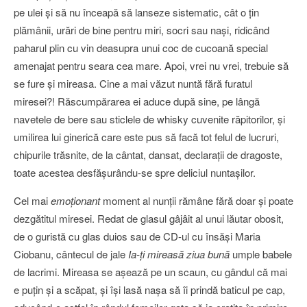
pe ulei şi să nu înceapă să lanseze sistematic, cât o ţin
plămânii, urări de bine pentru miri, socri sau naşi, ridicând
paharul plin cu vin deasupra unui coc de cucoană special
amenajat pentru seara cea mare. Apoi, vrei nu vrei, trebuie să
se fure şi mireasa. Cine a mai văzut nuntă fără furatul
miresei?! Răscumpărarea ei aduce după sine, pe lângă
navetele de bere sau sticlele de whisky cuvenite răpitorilor, şi
umilirea lui ginerică care este pus să facă tot felul de lucruri,
chipurile trăsnite, de la cântat, dansat, declaraţii de dragoste,
toate acestea desfăşurându-se spre deliciul nuntaşilor.
Cel mai
emoţionant
moment al nunţii rămâne fără doar şi poate
dezgătitul miresei. Redat de glasul gâjâit al unui lăutar obosit,
de o guristă cu glas duios sau de CD-ul cu însăşi Maria
Ciobanu, cântecul de jale
Ia-ţi mireasă ziua bună
umple babele
de lacrimi. Mireasa se aşează pe un scaun, cu gândul că mai
e puţin şi a scăpat, şi îşi lasă naşa să îi prindă baticul pe cap,