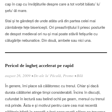
cap în cap cu învăţăturile despre care a tot vorbit băiatu’ lu’
şefu’-ăl mare.
Stai şi te gândeşti de unde atâta ură din partea celei mai
zâmbăreţe feţe bisericeşti. Ori preasfinţitului îi priesc posturile
de despot medieval ori nu-şi mai poate stăvili fetişurile cu
călugăriţe nebunatice. Din două, ambele sau nici una.
Pericol de îngheţ accelerat pe rapid
august 26, 2009
•
De-ale lu' Păcală
,
Promo
•
Bilă
În genere, îmi place să călătoresc cu trenul. Chiar şi dacă
durata călătoriei atinge timpi considerabili. Încins în discuţii,
cufundat în lectură sau belind ochii pe geam, mersul cu trenul
mă prinde. Ăsta e şi motivul pentru care cea mai recentă
călătorie bifată în agendă a fost consumată călare pe traverse.