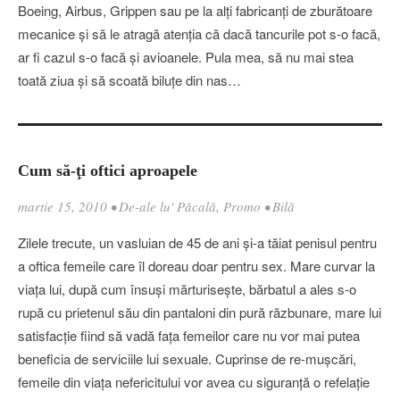
Boeing, Airbus, Grippen sau pe la alţi fabricanţi de zburătoare
mecanice şi să le atragă atenţia că dacă tancurile pot s-o facă,
ar fi cazul s-o facă şi avioanele. Pula mea, să nu mai stea
toată ziua şi să scoată biluţe din nas…
Cum să-ţi oftici aproapele
martie 15, 2010
•
De-ale lu' Păcală
,
Promo
•
Bilă
Zilele trecute, un vasluian de 45 de ani şi-a tăiat penisul pentru
a oftica femeile care îl doreau doar pentru sex. Mare curvar la
viaţa lui, după cum însuşi mărturiseşte, bărbatul a ales s-o
rupă cu prietenul său din pantaloni din pură răzbunare, mare lui
satisfacţie fiind să vadă faţa femeilor care nu vor mai putea
beneficia de serviciile lui sexuale. Cuprinse de re-muşcări,
femeile din viaţa nefericitului vor avea cu siguranţă o refelaţie