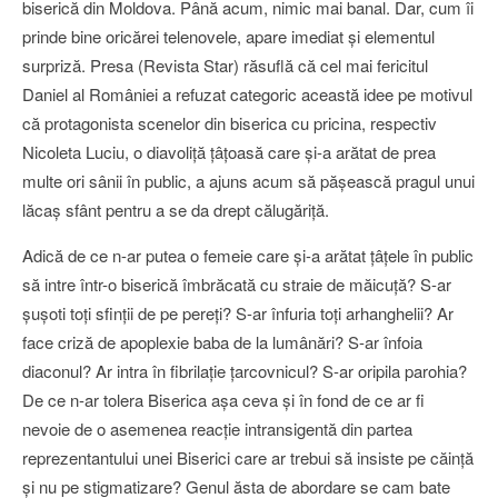
biserică din Moldova. Până acum, nimic mai banal. Dar, cum îi
prinde bine oricărei telenovele, apare imediat şi elementul
surpriză. Presa (Revista Star) răsuflă că cel mai fericitul
Daniel al României a refuzat categoric această idee pe motivul
că protagonista scenelor din biserica cu pricina, respectiv
Nicoleta Luciu, o diavoliţă ţâţoasă care şi-a arătat de prea
multe ori sânii în public, a ajuns acum să păşească pragul unui
lăcaş sfânt pentru a se da drept călugăriţă.
Adică de ce n-ar putea o femeie care şi-a arătat ţâţele în public
să intre într-o biserică îmbrăcată cu straie de măicuţă? S-ar
şuşoti toţi sfinţii de pe pereţi? S-ar înfuria toţi arhanghelii? Ar
face criză de apoplexie baba de la lumânări? S-ar înfoia
diaconul? Ar intra în fibrilaţie ţarcovnicul? S-ar oripila parohia?
De ce n-ar tolera Biserica aşa ceva şi în fond de ce ar fi
nevoie de o asemenea reacţie intransigentă din partea
reprezentantului unei Biserici care ar trebui să insiste pe căinţă
şi nu pe stigmatizare? Genul ăsta de abordare se cam bate