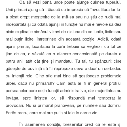
Ca să vezi până unde poate ajunge culmea tupeului.
Unii primari ajung să trăiască cu impresia că învestitura lor le-
a picat drept moştenire de la mă-sa sau nu ştiu ce rudă mai
îndepărtată şi că odată ajunşi în funcţie nu mai e nevoie să dea
nicio explicaţie nimănui vizavi de niciuna din acţiunile, licite sau
mai puţin licite, întreprinse din această poziţie. Adică, odată
ajuns primar, localitatea la care trebuie să veghezi, cu tot ce
ţine de ea, e văzută ca o afacere concesionată pe durata a
patru ani, atât cât ţine şi mandatul. Tu tai, tu spânzuri
;
cine
găseşte de cuviinţă să îţi reproşeze ceva e doar un derbedeu
cu intenţii rele. Cine ştie mai bine să gestioneze problemele
urbei, dacă nu primarul
!
? Cam
ăsta ar fi în general profilul
persoanelor care deţin funcţii administrative, dar majoritatea au
învăţat, spre liniştea lor, să răspundă mai temperat la
provocări. Nu şi primarul prahovean, pe numlele său domnul
Ferăstraeru, care mai are puţin şi taie în carne vie.
În asemenea condiţii, brezeniilor cred că le este şi