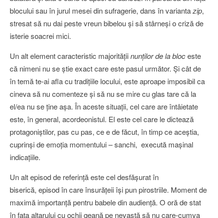
blocului sau în jurul mesei din sufragerie, dans în varianta
zip
,
stresat să nu dai peste vreun bibelou şi să stârneşi o criză de
isterie soacrei mici.
Un alt element caracteristic majorităţii
nunţilor de la bloc
este
că nimeni nu se ştie exact care este pasul următor. Şi cât de
în temă te-ai afla cu tradiţiile locului, este aproape imposibil ca
cineva să nu comenteze şi să nu se mire cu glas tare că la
el/ea nu se ţine aşa. În aceste situaţii, cel care are întâietate
este, în general, acordeonistul. El este cel care le dictează
protagoniştilor, pas cu pas, ce e de făcut, în timp ce aceştia,
cuprinşi de emoţia momentului – sanchi, execută maşinal
indicaţiile.
Un alt episod de referinţă este cel desfăşurat în
biserică, episod în care însurăţeii îşi pun pirostriile. Moment de
maximă importanţă pentru babele din audienţă. O oră de stat
în faţa altarului cu ochii geană pe nevastă să nu care-cumva