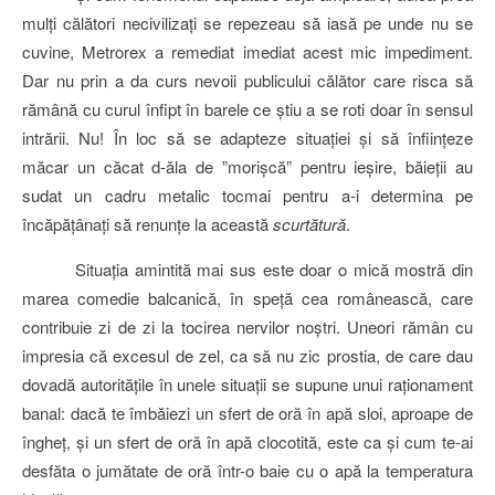
mulţi călători necivilizaţi se repezeau să iasă pe unde nu se
cuvine, Metrorex a remediat imediat acest mic impediment.
Dar nu prin a da curs nevoii publicului călător care risca să
rămână cu curul înfipt în barele ce ştiu a se roti doar în sensul
intrării. Nu! În loc să se adapteze situaţiei şi să înfiinţeze
măcar un căcat d-ăla de ”morişcă” pentru ieşire, băieţii au
sudat un cadru metalic tocmai pentru a-i determina pe
încăpăţânaţi să renunţe la această
scurtătură
.
Situaţia amintită mai sus este doar o mică mostră din
marea comedie balcanică, în speţă cea românească, care
contribuie zi de zi la tocirea nervilor noştri. Uneori rămân cu
impresia că excesul de zel, ca să nu zic prostia, de care dau
dovadă autorităţile în unele situaţii se supune unui raţionament
banal: dacă te îmbăiezi un sfert de oră în apă sloi, aproape de
îngheţ, şi un sfert de oră în apă clocotită, este ca şi cum te-ai
desfăta o jumătate de oră într-o baie cu o apă la temperatura