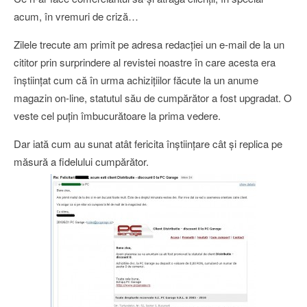
acum, în vremuri de criză…
Zilele trecute am primit pe adresa redacţiei un e-mail de la un
cititor prin surprindere al revistei noastre în care acesta era
înştiinţat cum că în urma achiziţiilor făcute la un anume
magazin on-line, statutul său de cumpărător a fost upgradat. O
veste cel puţin îmbucurătoare la prima vedere.
Dar iată cum au sunat atât fericita înştiinţare cât şi replica pe
măsură a fidelului cumpărător.