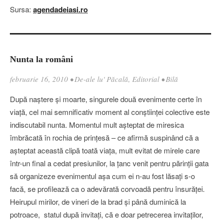
Sursa:
agendadeiasi.ro
Nunta la români
februarie 16, 2010
•
De-ale lu' Păcală
,
Editorial
•
Bilă
După naştere şi moarte, singurele două evenimente certe în
viaţă, cel mai semnificativ moment al conştiinţei colective este
indiscutabil nunta. Momentul mult aşteptat de miresica
îmbrăcată în rochia de prinţesă – ce afirmă suspinând că a
aşteptat această clipă toată viaţa, mult evitat de mirele care
într-un final a cedat presiunilor, la ţanc venit pentru părinţii gata
să organizeze evenimentul aşa cum ei n-au fost lăsaţi s-o
facă, se profilează ca o adevărată corvoadă pentru însurăţei.
Heirupul mirilor, de vineri de la brad şi până duminică la
potroace, statul după invitaţi, că e doar petrecerea invitaţilor,