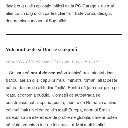
lângă bug-ul din aplicaţie, băieţii de la PC Garage s-au mai
ales cu un
bug
şi din partea clienţilor. Este vorba, desigur,
despre binecunoscutul Bug p#la!
Vulcanul arde şi Boc se scarpină
aprilie 21, 2010
•
De-ale lu' Păcală
,
Promo
•
robert
Se pare că
norul de cenuşă
vulcanică nu a afectat doar
traficul aerian ci şi capul primului ministru român, aflat peste
pătura de nori de altitudine înaltă. Pentru că ţara merge ca pe
roate, economia duduie, kilometrii de autostradă se
construiesc cât ai spune „boc” şi pentru că România a atins
cel mai înalt nivel de trai din toată Europa, domnul Emil a
început să se intereseze de probleme globale, care ar putea
să ajute omenirea într-un fel sau altul. Mai mult în altul.