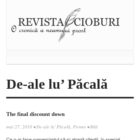
De-ale lu’ Păcală
The final discount down
mai 27, 2010
•
De-ale lu' Păcală
,
Promo
•
Bilă
Ce n-ar face comerciantul să-şi atragă clienţii, în special