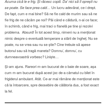
Acuma cică le e frig. Şi răcesc copiii.
Da’ nici să îl opreşti nu
se poate. Se face prea cald…
Un lucru adevărat, ce-i drept.
De fapt, cum e mai bine? Să ne fie cald de murim sau să ne
fie frig de ne căcăm pe noi? Păi când e căldură, n-ai ce face;
în schimb, când e frig, mai traci o flanelă pe tine şi rezolvi
problema. Absurd! În tot acest timp, nimeni nu a menţionat
nimic despre o eventuală temperare a stării de îngheţ. Nu se
poate, nu se vrea sau nu se ştie? Cine trebuie să apese
butonul sau să tragă maneta? Domnu’, domnu’, cu
dumneavoastră vorbesc? Linişte…
Şi-am ajuns. Rareori m-am bucurat de o baie de soare, aşa
cum m-am bucurat după acest joc de-a cârnatul cu bilet în
frigiderul ambulant. Atât. Ce-ar mai rămâne de menţionat este
că la întoarcere, spre deosebire de călătoria dus, a fost exact
la fel.