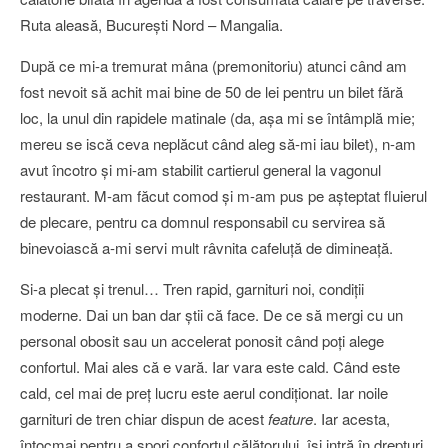
Ruta aleasă, Bucureşti Nord – Mangalia.
După ce mi-a tremurat mâna (premonitoriu) atunci când am
fost nevoit să achit mai bine de 50 de lei pentru un bilet fără
loc, la unul din rapidele matinale (da, aşa mi se întâmplă mie;
mereu se iscă ceva neplăcut când aleg să-mi iau bilet), n-am
avut încotro şi mi-am stabilit cartierul general la vagonul
restaurant. M-am făcut comod şi m-am pus pe aşteptat fluierul
de plecare, pentru ca domnul responsabil cu servirea să
binevoiască a-mi servi mult râvnita cafeluţă de dimineaţă.
Si-a plecat şi trenul… Tren rapid, garnituri noi, condiţii
moderne. Dai un ban dar ştii că face. De ce să mergi cu un
personal obosit sau un accelerat ponosit când poţi alege
confortul. Mai ales că e vară. Iar vara este cald. Când este
cald, cel mai de preţ lucru este aerul condiţionat. Iar noile
garnituri de tren chiar dispun de acest
feature
. Iar acesta,
întocmai pentru a spori confortul călătorului, îşi intră în drepturi