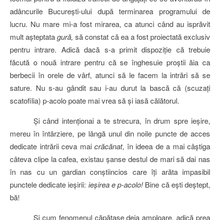
adâncurile Bucureşti-ului după terminarea programului de
lucru. Nu mare mi-a fost mirarea, ca atunci când au isprăvit
mult aşteptata
gură,
să constat că ea a fost proiectată exclusiv
pentru intrare. Adică dacă s-a primit dispoziţie că trebuie
făcută o nouă intrare pentru că se înghesuie proştii ăia ca
berbecii în orele de vârf, atunci să le facem la intrări să se
sature. Nu s-au gândit sau i-au durut la bască că (scuzaţi
scatofilia) p-acolo poate mai vrea să şi iasă călătorul.
Şi când intenţionai a te strecura, în drum spre ieşire,
mereu în întârziere, pe lângă unul din noile puncte de acces
dedicate intrării ceva mai
crăcănat
, în ideea de a mai câştiga
câteva clipe la cafea, existau şanse destul de mari să dai nas
în nas cu un gardian conştiincios care îţi arăta impasibil
punctele dedicate ieşirii:
ieşirea e p-acolo!
Bine că eşti deştept,
bă!
Şi cum fenomenul căpătase deja amploare, adică prea