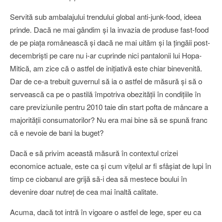
Servită sub ambalajului trendului global anti-junk-food, ideea
prinde. Dacă ne mai gândim şi la invazia de produse fast-food
de pe piaţa românească şi dacă ne mai uităm şi la ţingăii post-
decembrişti pe care nu i-ar cuprinde nici pantalonii lui Hopa-
Mitică, am zice că o astfel de iniţiativă este chiar binevenită.
Dar de ce-a trebuit guvernul să ia o astfel de măsură şi să o
servească ca pe o pastilă împotriva obezităţii în condiţiile în
care previziunile pentru 2010 taie din start pofta de mâncare a
majorităţii consumatorilor? Nu era mai bine să se spună franc
că e nevoie de bani la buget?
Dacă e să privim această măsură în contextul crizei
economice actuale, este ca şi cum viţelul ar fi sfâşiat de lupi în
timp ce ciobanul are grijă să-i dea să mestece boului în
devenire doar nutreţ de cea mai înaltă calitate.
Acuma, dacă tot intră în vigoare o astfel de lege, sper eu ca