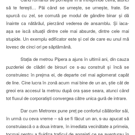
să te fereşti… Păi când se urneşte, se urneşte, frate. Se
spurcă cu zel, se comută pe modul de gândire binar
şi dă
înainte ca nătărăul, pierzând vederea de ansamblu. Şi iaca-
aşa se iscă situaţii dintre cele mai absurde, dintre cele mai
stupide. Un exemplu edificator este şi cel de care eu unul mă
lovesc de cinci ori pe săptămână.
Staţia de metrou Pipera a ajuns în ultimii ani, din cauza
puzderiei de clădiri de birouri ce s-au construit şi încă se
construiesc în prejma ei, de departe cel mai aglomerat capăt
de line. Cine lucra în zonă acum mai bine de un an, ştie cât de
greoi era accesul la metrou după ora şase seara, atunci când
tot fluxul de corporatişti convergea către unica gură de intrare.
Dar cum Metrorex pune preţ pe confortul călătorilor săi,
în urmă cu ceva vreme – să se fi făcut un an, s-au apucat să
construiască o a doua intrare, în imediata vecinătate a primeia,
tocmai pentru a fluidiza traficul de angajaţi ce se aventurau în