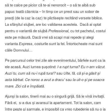
să te calce pe picior că te-ai nenorocit – o să te aibă sub
papuc toată căsnicia – în timp ce un preot sau un sobor de
preoţi (de la caz la caz) te plictiseşte recitând versete biblice.
La sfârşitul slujbei, are loc validarea acesteia. Dacă ai optat
pentru o variantă de slujbă
Professional,
cu tot pachetul, costul
este pe măsură. Dacă vrei să scapi mai repede şi alegi
varianta
Express
, costurile sunt la fel. Întortocheate mai sunt
căile Domnului…
Pe parcursul celor trei zile ale evenimentului, bârfele sunt ca la
ele acasă. Auzi lumea şuşotind:
I-a rupt turna? Eu n-am văzut.
Auzi tu, cum să nu-i rupă tura!?
sau
Uite, fă, că şi-a găsit şi
asta bărbat. Ce noroc a avut a dracu’
sau
Ia uit-o şi pe soacra
mare. Zici că e împăiată.
Ajunşi la salon, tinerii mai au o singură grijă. Să le vină invitaţii.
Fără ei, s-a dus şi avansul la apartament. Tot la salon, cam
între peşte şi sarmale, e imposibil ca vreo rubedenie să nu o ia