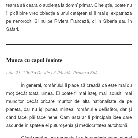
teamă să ceară o audienţă la domn’ primar. Cine ştie, poate nu
îi pică bine vreo obiecţie a unui cetăţean şi îl mai şi expatriază
pe nenorocit. Şi nu pe Riviera Franceză,
ci
în Siberia sau în
Safari.
Munca cu capul înainte
iulie 21, 2009
•
De-ale lu' Păcală
,
Promo
•
Bilă
În general, românului îi place să creadă că este mai cu
moţ decât toată lumea. El poate fi mai isteţ, mai iscusit, mai
muncitor decât oricare muritor de altă naţionalitate de pe
planetă, dar nu îşi punea mintea; românul e delăsător, dar şi
când face, păi face nene. Cam asta ar fi principala idee care
ascunde în spatele ei puturoşenia şi mediocritatea autohtonă.
Când românul se porneşte în a întreprinde ceva, atunci