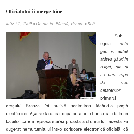
Oficialului îi merge bine
iulie 27, 2009
•
De-ale lu' Păcală
,
Promo
•
Bilă
Sub
egida
câte
gări în asfalt
atâtea găuri în
buget, mie mi
se cam rupe
de voi,
cetăţenilor
,
primarul
oraşului Breaza îşi cultivă nesimţirea făcând-o poştă
electronică. Aşa se face că, după ce a primit un email de la un
locuitor care îi reproşa starea proastă a drumurilor, acesta i-a
sugerat nemulţumitului într-o scrisoare electronică oficială, că