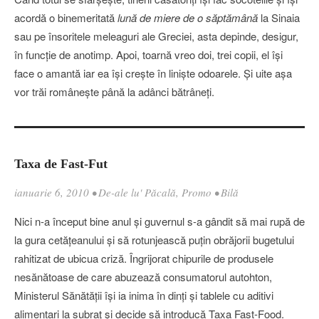
acordă o binemeritată
lună de miere de o săptămână
la Sinaia
sau pe însoritele meleaguri ale Greciei, asta depinde, desigur,
în funcţie de anotimp. Apoi, toarnă vreo doi, trei copii, el îşi
face o amantă iar ea îşi creşte în linişte odoarele. Şi uite aşa
vor trăi româneşte până la adânci bătrâneţi.
Taxa de Fast-Fut
ianuarie 6, 2010
•
De-ale lu' Păcală
,
Promo
•
Bilă
Nici n-a început bine anul şi guvernul s-a gândit să mai rupă de
la gura cetăţeanului şi să rotunjească puţin obrăjorii bugetului
rahitizat de ubicua criză. Îngrijorat chipurile de produsele
nesănătoase de care abuzează consumatorul autohton,
Ministerul Sănătăţii îşi ia inima în dinţi şi tablele cu aditivi
alimentari la subraţ şi decide să introducă Taxa Fast-Food.