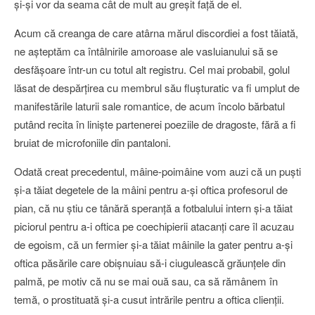
şi-şi vor da seama cât de mult au greşit faţă de el.
Acum că creanga de care atârna mărul discordiei a fost tăiată,
ne aşteptăm ca întâlnirile amoroase ale vasluianului să se
desfăşoare într-un cu totul alt registru. Cel mai probabil, golul
lăsat de despărţirea cu membrul său fluşturatic va fi umplut de
manifestările laturii sale romantice, de acum încolo bărbatul
putând recita în linişte partenerei poeziile de dragoste, fără a fi
bruiat de microfoniile din pantaloni.
Odată creat precedentul, mâine-poimâine vom auzi că un puşti
şi-a tăiat degetele de la mâini pentru a-şi oftica profesorul de
pian, că nu ştiu ce tânără speranţă a fotbalului intern şi-a tăiat
piciorul pentru a-i oftica pe coechipierii atacanţi care îl acuzau
de egoism, că un fermier şi-a tăiat mâinile la gater pentru a-şi
oftica păsările care obişnuiau să-i ciugulească grăunţele din
palmă, pe motiv că nu se mai ouă sau, ca să rămânem în
temă, o prostituată şi-a cusut intrările pentru a oftica clienţii.