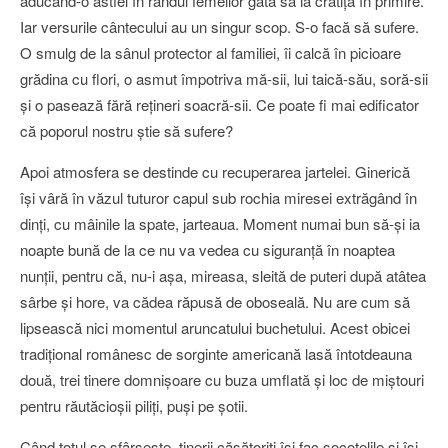
aducând-o astfel în rândul femeilor gata să ia cratiţa în primire.
Iar versurile cântecului au un singur scop. S-o facă să sufere.
O smulg de la sânul protector al familiei, îi calcă în picioare
grădina cu flori, o asmut împotriva mă-sii, lui taică-său, soră-sii
şi o pasează fără reţineri soacră-sii. Ce poate fi mai edificator
că poporul nostru ştie să sufere?
Apoi atmosfera se destinde cu recuperarea jartelei. Ginerică
îşi vâră în văzul tuturor capul sub rochia miresei extrăgând în
dinţi, cu mâinile la spate, jarteaua. Moment numai bun să-şi ia
noapte bună de la ce nu va vedea cu siguranţă în noaptea
nunţii, pentru că, nu-i aşa, mireasa, sleită de puteri după atâtea
sârbe şi hore, va cădea răpusă de oboseală. Nu are cum să
lipsească nici momentul aruncatului buchetului. Acest obicei
tradiţional românesc de sorginte americană lasă întotdeauna
două, trei tinere domnişoare cu buza umflată şi loc de miştouri
pentru răutăcioşii piliţi, puşi pe şotii.
Când totul se sfârşeşte, tinerii căsătoriţi îşi fac socotelile şi îşi