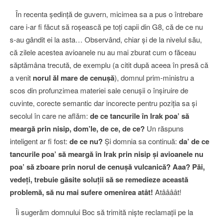
În recenta şedinţă de guvern, micimea sa a pus o întrebare
care i-ar fi făcut să roşească pe toţi capii din G8, că de ce nu
s-au gândit ei la asta… Observând, chiar şi de la nivelul său,
că zilele acestea avioanele nu au mai zburat cum o făceau
săptămâna trecută, de exemplu (a citit după aceea în presă că
a venit
norul ăl mare de cenuşă
), domnul prim-ministru a
scos din profunzimea materiei sale cenuşii o înşiruire de
cuvinte, corecte semantic dar incorecte pentru poziţia sa şi
secolul în care ne aflăm:
de ce tancurile în Irak poa’ să
meargă prin nisip, dom’le, de ce, de ce?
Un răspuns
inteligent ar fi fost:
de ce nu?
Şi domnia sa continuă:
da’ de ce
tancurile poa’ să meargă în Irak prin nisip şi avioanele nu
poa’ să zboare prin norul de cenuşă vulcanică? Aaa? Păi,
vedeţi, trebuie găsite soluţii să se remedieze această
problemă, să nu mai sufere omenirea atât!
Atâââât!
Îi sugerăm domnului Boc să trimită nişte reclamaţii pe la