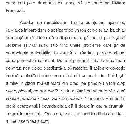
dacă nu-i plac drumurile din oraş, să se mute pe Riviera
Franceză.
Aşadar, să recapitulăm. Trimite cetăţeanul ajuns cu
răbdarea la paroxism o sesizare pe un ton deloc suav, ba chiar
ameninţător (în ideea că e dispus meargă mai departe şi să
reclame şi
mai sus
), subliniind unele probleme care ţin de
competenţa autorităţilor în cauză şi rămâne perplex atunci
când primeşte răspunsul. Domnul primarul, iritat la maximum
de atitudinea deloc obedientă a oii rătăcite, îi aplică o corecţie
ironică, ambalând-o într-un context cât se poate de oficial, şi-l
trimite în pizda mă-sii afară din oraş, pe principiu
dacă nu-ţi
place, pleacă, ce mai stai!?.
Nu tu o placă cu
ne pare rău, o să
vedem ce putem face, vom lua măsuri
. Nici gând. Primarul îi
oferă cetăţeanului dovada clară că îl doare în gaura drumului
de problemele sale. Orice s-ar zice, un mod inedit de abordare
a unei asemnea situaţii.