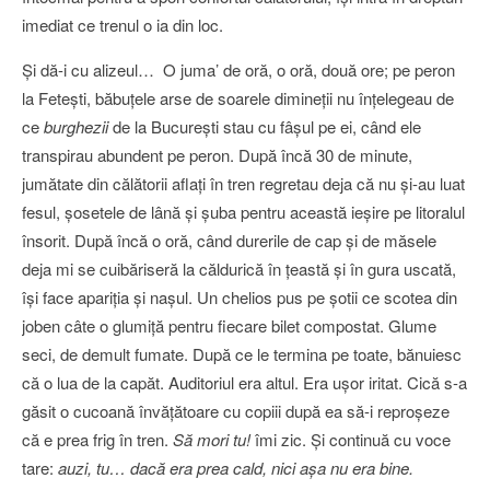
imediat ce trenul o ia din loc.
Şi dă-i cu alizeul… O juma’ de oră, o oră, două ore; pe peron
la Feteşti, băbuţele arse de soarele dimineţii nu înţelegeau de
ce
burghezii
de la Bucureşti stau cu fâşul pe ei, când ele
transpirau abundent pe peron. După încă 30 de minute,
jumătate din călătorii aflaţi în tren regretau deja că nu şi-au luat
fesul, şosetele de lână şi şuba pentru această ieşire pe litoralul
însorit. După încă o oră, când durerile de cap şi de măsele
deja mi se cuibăriseră la căldurică în ţeastă şi în gura uscată,
îşi face apariţia şi naşul. Un chelios pus pe şotii ce scotea din
joben câte o glumiţă pentru fiecare bilet compostat. Glume
seci, de demult fumate. După ce le termina pe toate, bănuiesc
că o lua de la capăt. Auditoriul era altul. Era uşor iritat. Cică s-a
găsit o cucoană învăţătoare cu copiii după ea să-i reproşeze
că e prea frig în tren.
Să mori tu!
îmi zic. Şi continuă cu voce
tare:
auzi, tu… dacă era prea cald, nici aşa nu era bine.