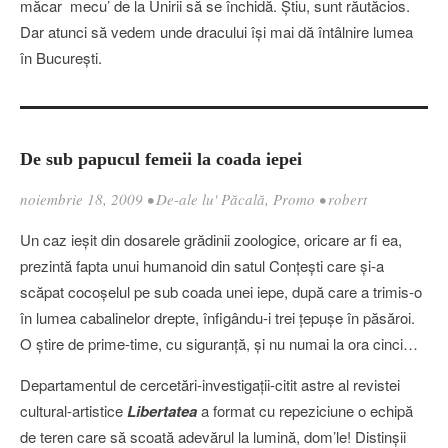
măcar mecu’ de la Unirii să se închidă. Ştiu, sunt răutăcios.
Dar atunci să vedem unde dracului îşi mai dă întâlnire lumea
în Bucureşti.
De sub papucul femeii la coada iepei
noiembrie 18, 2009
•
De-ale lu' Păcală
,
Promo
•
robert
Un caz ieşit din dosarele grădinii zoologice, oricare ar fi ea,
prezintă fapta unui humanoid din satul Conţeşti care şi-a
scăpat cocoşelul pe sub coada unei iepe, după care a trimis-o
în lumea cabalinelor drepte, înfigându-i trei ţepuşe în păsăroi.
O ştire de prime-time, cu siguranţă, şi nu numai la ora cinci…
Departamentul de cercetări-investigaţii-citit astre al revistei
cultural-artistice
Libertatea
a format cu repeziciune o echipă
de teren care să scoată adevărul la lumină, dom’le! Distinşii