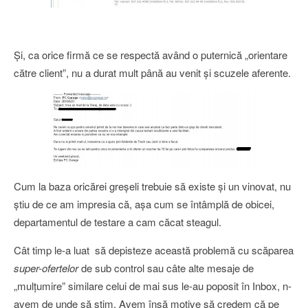
Şi, ca orice firmă ce se respectă având o puternică „orientare
către client”, nu a durat mult până au venit şi scuzele aferente.
Cum la baza oricărei greşeli trebuie să existe şi un vinovat, nu
ştiu de ce am impresia că, aşa cum se întâmplă de obicei,
departamentul de testare a cam căcat steagul.
Cât timp le-a luat să depisteze această problemă cu scăparea
super-ofertelor
de sub control sau câte alte mesaje de
„mulţumire” similare celui de mai sus le-au poposit în Inbox, n-
avem de unde să ştim. Avem însă motive să credem că pe