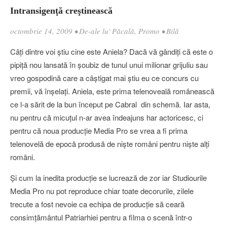
Intransigenţă creştinească
octombrie 14, 2009
•
De-ale lu' Păcală
,
Promo
•
Bilă
Câţi dintre voi ştiu cine este Aniela? Dacă vă gândiţi că este o
pipiţă nou lansată în şoubiz de tunul unui milionar grijuliu sau
vreo gospodină care a câştigat mai ştiu eu ce concurs cu
premii, vă înşelaţi. Aniela, este prima telenoveală românească
ce l-a sărit de la bun început pe Cabral din schemă. Iar asta,
nu pentru că micuţul n-ar avea îndeajuns har actoricesc, ci
pentru că noua producţie Media Pro se vrea a fi prima
telenovelă de epocă produsă de nişte români pentru nişte alţi
români.
Şi cum la inedita producţie se lucrează de zor iar Studiourile
Media Pro nu pot reproduce chiar toate decorurile, zilele
trecute a fost nevoie ca echipa de producţie să ceară
consimţământul Patriarhiei pentru a filma o scenă într-o