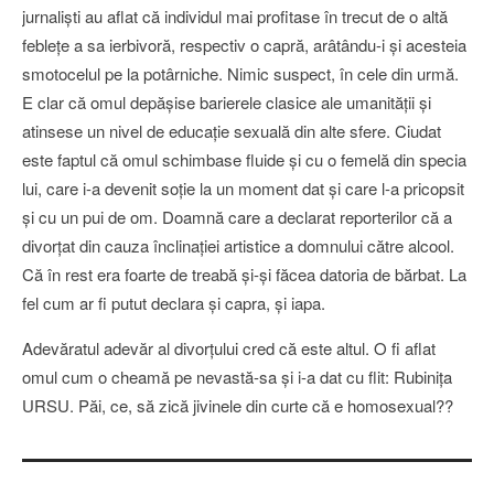
jurnalişti au aflat că individul mai profitase în trecut de o altă
febleţe a sa ierbivoră, respectiv o capră, arâtându-i şi acesteia
smotocelul pe la potârniche. Nimic suspect, în cele din urmă.
E clar că omul depăşise barierele clasice ale umanităţii şi
atinsese un nivel de educaţie sexuală din alte sfere. Ciudat
este faptul că omul schimbase fluide şi cu o femelă din specia
lui, care i-a devenit soţie la un moment dat şi care l-a pricopsit
şi cu un pui de om. Doamnă care a declarat reporterilor că a
divorţat din cauza înclinaţiei artistice a domnului către alcool.
Că în rest era foarte de treabă şi-şi făcea datoria de bărbat. La
fel cum ar fi putut declara şi capra, şi iapa.
Adevăratul adevăr al divorţului cred că este altul. O fi aflat
omul cum o cheamă pe nevastă-sa şi i-a dat cu flit: Rubiniţa
URSU. Păi, ce, să zică jivinele din curte că e homosexual??