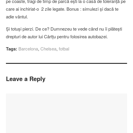
pe coaste, tragi de timp de parcă eşti la o casă de toleranţă pe
care ai inchiriat-o 2 zile legate. Bonus : simulezi şi dacă te
adie vântul.
Şi totuşi pierzi. De ce? Dumnezeu te vede când nu îi plăteşti
drepturi de autor lui Cârtţu pentru folosirea autobazei.
Tags:
Barcelona
,
Chelsea
,
fotbal
Leave a Reply