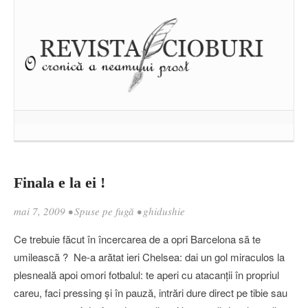
Finala e la ei !
mai 7, 2009
•
Spuse pe fugă
•
ghidushie
Ce trebuie făcut în încercarea de a opri Barcelona să te
umilească ? Ne-a arătat ieri Chelsea: dai un gol miraculos la
plesneală apoi omori fotbalul: te aperi cu atacanţii în propriul
careu, faci pressing şi în pauză, intrări dure direct pe tibie sau