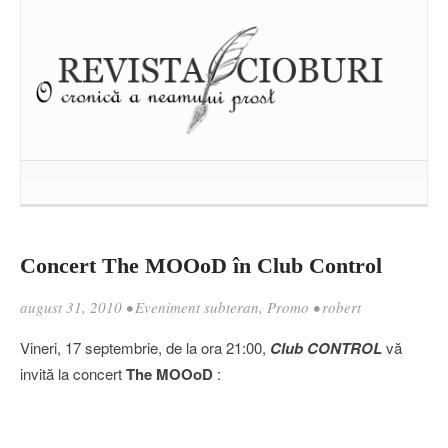
Concert The MOOoD în Club Control
august 31, 2010
•
Eveniment subteran
,
Promo
•
robert
Vineri, 17 septembrie, de la ora 21:00,
Club CONTROL
vă
invită la concert
The MOOoD
: