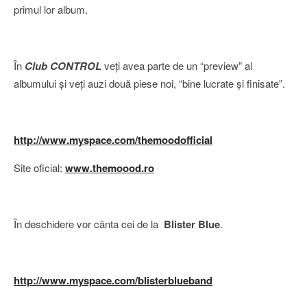
primul lor album.
În
Club CONTROL
veţi avea parte de un “preview” al
albumului şi veţi auzi două piese noi, “bine lucrate şi finisate”.
http://www.myspace.com/themoodofficial
Site oficial:
www.themoood.ro
În deschidere vor cânta cei de la
Blister Blue
.
http://www.myspace.com/blisterblueband