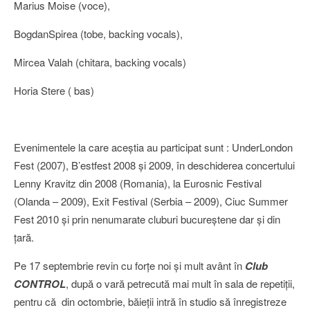
Marius Moise (voce),
BogdanSpirea (tobe, backing vocals),
Mircea Valah (chitara, backing vocals)
Horia Stere ( bas)
Evenimentele la care aceştia au participat sunt : UnderLondon
Fest (2007), B’estfest 2008 şi 2009, în deschiderea concertului
Lenny Kravitz din 2008 (Romania), la Eurosnic Festival
(Olanda – 2009), Exit Festival (Serbia – 2009), Ciuc Summer
Fest 2010 şi prin nenumarate cluburi bucureştene dar şi din
ţară.
Pe 17 septembrie revin cu forţe noi şi mult avânt în
Club
CONTROL
, după o vară petrecută mai mult în sala de repetiţii,
pentru că din octombrie, băieţii intră în studio să înregistreze