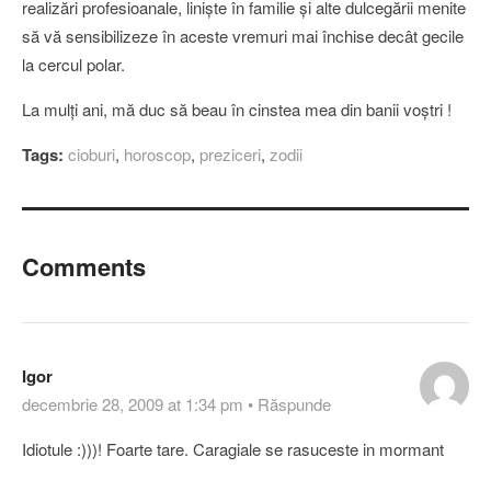
realizări profesioanale, linişte în familie şi alte dulcegării menite
să vă sensibilizeze în aceste vremuri mai închise decât gecile
la cercul polar.
La mulţi ani, mă duc să beau în cinstea mea din banii voştri !
Tags:
cioburi
,
horoscop
,
preziceri
,
zodii
Comments
Igor
decembrie 28, 2009 at 1:34 pm
•
Răspunde
Idiotule :)))! Foarte tare. Caragiale se rasuceste in mormant