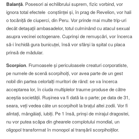
Balanţă
. Posesori ai echilibrului suprem, fizic vorbind, vor
ignora total efectele conştiinţei şi, în prag de Revelion, vor hali
o tocăniţă de ciuperci, din Peru. Vor prinde mai multe trip-uri
decât detaşaţii ambasadelor, totul culminând cu atacul sexual
asupra vecinei octogenare. Cuprinşi de remuşcări, vor încerca
să-i închidă gura bunicuţei, însă vor sfârşi la spital cu placa
prinsă de mădular.
Scorpion
. Frumoasele şi periculoasele creaturi corporatiste,
pe numele de scenă scorpihoiţi, vor avea parte de un gest
nobil din partea celorlalţi muritori de rând: se va încerca
acceptarea lor, în ciuda multiplelor traume produse de către
aceştia societăţii. Ruşinea va fi dată la o parte; pe data de 31,
seara, veţi vedea câte un scorpihoit la braţul altei zodii. Vor fi
alintaţi, mângâiaţi, iubiţi. Pe 1 însă, prinşi de mirajul dragostei,
nu vor putea scăpa din ghearele complotului mondial, un
oligopol transformat în monopol al tranşării scorpihoiţilor.