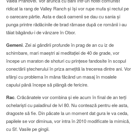
Valea Prahovei. Vor arunca cu bani într-un hotel comunist
ridicat la rang de Valley Ranch şi îşi vor rupe mufa şi rectul pe
o oarecare pârtie. Asta e dacă oamenii se dau cu sania şi
punga printre rădăcinile de brad rămase după ce românii i-au
tăiat băgându-i de vânzare în Obor.
Gemeni
. Zei ai gândirii profunde în prag de an cu iz de
schimbare, mari maeştri ai meditaţiei de 40 de grade, vor
începe un maraton de shoturi cu prinţese fandosite în scopul
conectării ştecherului în priza ameţită la trecerea dintre ani. Vor
sfârşi cu problema în mâna făcând un masaj în moalele
capului până începe să plângă de fericire.
Rac
. Crăcănatele vor combina şi ele acum în final de an terţi
ochelarişti cu paladinul de lvl 80. Nu contează pentru ele asta,
dragoste să fie. Din păcate la un moment dat gura le va ceda,
papilele se vor diminua, vor intra în 2010 modificate la mimică,
cu Sf. Vasile pe gingii.