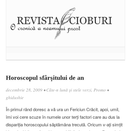
Horoscopul sfârşitului de an
decembrie 28, 2009
•
Câte-n lună și stele verzi
,
Promo
•
ghidushie
În primul rând doresc a vă ura un Fericiun Crăcit, apoi, umil,
îmi voi cere scuze în numele unor terţi factori care au dus la
dispariţia horoscopului săptămâna trecută. Oricum v-aţi simţit