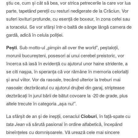
ştiu ce, cum şi cât să bea, vor strica petrecerile la care vor lua
parte, tapetând pereţii cu resturi nedigerate de la Crăciun. Vor
suferi lovituri profunde, cu esenţă de boxeur, în zona cefei sau
a toracelui. Se vor sfârşi într-o baltă de sânge lângă camera de
gardă, adică în celula poliţiei.
Peşti
. Sub motto-ul „pimpin all over the world”, peştaloţii,
morunii bucureşteni, posesori ai unui cerebel preistoric, vor
încerca să iasă în evidenţă cu ajutorul unor haine stridente, a
se citi naşpa, în speranţa că vor rămâne în memoria celorlalţi
şi anul viitor. Vor da rasoale, trecând ulterior la treburi mai
nasoale: dezbrăcatul cu ajutorul drujbei din garaj, striptease
dezbrăcaţi în jurul bării de bătut covoare la -20 de grade, plus
altele trecute în categoria „aşa nu!”.
La sfârşit de an şi de inepţii, cenaclul
Cioburi
, în faţă-spate cu
tata Jean
vă sărută pasional în ordine alfabetică, începând
bineînţeles cu domnişoarele. Vă urează cele mai sincere