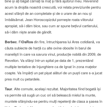
bine şi aţi băgat cârnaţi la maţ şi fără ajutorul meu. Revenind
acum la drojdia noastră crescută, voi relata previziunile pentru
acest sfârşit de an completate şi de o urare de an nou şi
îmbălsămat. Jean Horoscopizdul porneşte roata viitorului
apropiat, să-i dăm bice, sau cum ar spune beţivul cartierului,
să-i dăm nişte anale de gândit.
Berbec
. Fi
OsRos
din fire, întruchiparea lui Ares cotidiană, va
căuta subiecte de harţă cu alte ovine obosite în barul de
manelişti în care va savura vinul, producţie nobilă din 2009, de
Revelion. Va sfârşi într-un spital pe data de 1, prezentând
multiple tentative de înjunghiere ca de Ignat în zona maţelor
coapte. Va împărţi un pat pişat alături de un puşti care s-a jucat
prea mult cu petardele.
Taur
. Alte cornute, acelaşi rezultat. Majoritatea fiind bogată îşi
va permite să sugă un cuc ori să belească mielul la munte,
muntele sfârşindu-se pentru mulţi repetenţi de clasa a şasea în