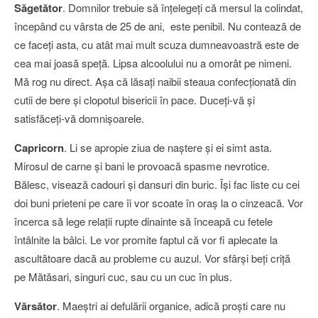
Săgetător
. Domnilor trebuie să înţelegeţi că mersul la colindat,
începând cu vârsta de 25 de ani, este penibil. Nu contează de
ce faceţi asta, cu atât mai mult scuza dumneavoastră este de
cea mai joasă speţă. Lipsa alcoolului nu a omorât pe nimeni.
Mă rog nu direct. Aşa că lăsaţi naibii steaua confecţionată din
cutii de bere şi clopotul bisericii în pace. Duceţi-vă şi
satisfăceţi-vă domnişoarele.
Capricorn
. Li se apropie ziua de naştere şi ei simt asta.
Mirosul de carne şi bani le provoacă spasme nevrotice.
Bălesc, visează cadouri şi dansuri din buric. Îşi fac liste cu cei
doi buni prieteni pe care îi vor scoate în oraş la o cinzeacă. Vor
încerca să lege relaţii rupte dinainte să înceapă cu fetele
întâlnite la bâlci. Le vor promite faptul că vor fi aplecate la
ascultătoare dacă au probleme cu auzul. Vor sfârşi beţi criţă
pe Mătăsari, singuri cuc, sau cu un cuc în plus.
Vărsător
. Maeştri ai defulării organice, adică proşti care nu