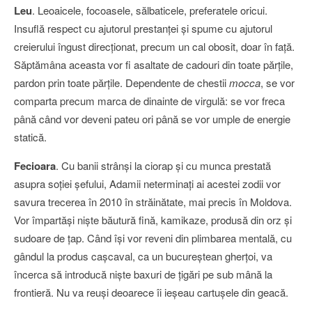
Leu
. Leoaicele, focoasele, sălbaticele, preferatele oricui.
Insuflă respect cu ajutorul prestanţei şi spume cu ajutorul
creierului îngust direcţionat, precum un cal obosit, doar în faţă.
Săptămâna aceasta vor fi asaltate de cadouri din toate părţile,
pardon prin toate părţile. Dependente de chestii
mocca
, se vor
comparta precum marca de dinainte de virgulă: se vor freca
până când vor deveni pateu ori până se vor umple de energie
statică.
Fecioara
. Cu banii strânşi la ciorap şi cu munca prestată
asupra soţiei şefului, Adamii neterminaţi ai acestei zodii vor
savura trecerea în 2010 în străinătate, mai precis în Moldova.
Vor împartăşi nişte băutură fină, kamikaze, produsă din orz şi
sudoare de ţap. Când îşi vor reveni din plimbarea mentală, cu
gândul la produs caşcaval, ca un bucureştean gherţoi, va
încerca să introducă nişte baxuri de ţigări pe sub mână la
frontieră. Nu va reuşi deoarece îi ieşeau cartuşele din geacă.