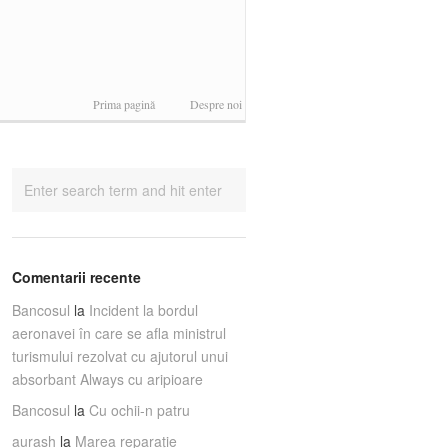
Prima pagină
Despre noi
Comentarii recente
Bancosul
la
Incident la bordul
aeronavei în care se afla ministrul
turismului rezolvat cu ajutorul unui
absorbant Always cu aripioare
Bancosul
la
Cu ochii-n patru
aurash
la
Marea reparaţie