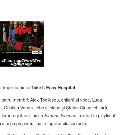
 trupei iraniene
Take It Easy Hospital
.
re patru membri: Alex Tocilescu, chitară şi voce, Luca
, Cristian Vararu, tobe şi clape şi Ştefan Ciuca, chitară,
 lor înregistrare, piesa
Simona Ionescu
, a intrat în playlistul
 ajungă pe primul loc în topul aceluiaşi radio.