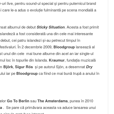
ri live, pentru sound-ul special şi pentru puternicul brand
şi care le-a adus o evoluţie fulminantă pe scena mondială a
nsat albumul de debut
Sticky Situation
. Acesta a fost primit
islandeză a fost considerată una din cele mai interesante
 debut, cei patru islandezi şi-au petrecut timpul în
festivaluri. În 2 decembrie 2009,
Bloodgroup
lansează al
st unul din cele mai bune albume din acel an iar single-ul
ul loc în topurile din Islanda.
Kraumur
, fundaţia muzicală
cum
Björk
,
Sigur Rós
şi pe autorul Sjón, a desemnat
Dry
ului iar pe
Bloodgroup
ca fiind ce mai bună trupă a anului în
pelor
Go To Berlin
sau
The Amsterdams
, punea în 2010
ra
. Se pare că primăvara aceasta va aduce lansarea unui
 circula gratuit pe internet.