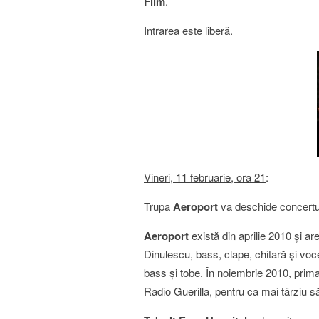
Film
.
Intrarea este liberă.
Vineri, 11 februarie, ora 21
:
Trupa
Aeroport
va deschide concertul
Aeroport
există din aprilie 2010 şi a
Dinulescu, bass, clape, chitară şi voce
bass şi tobe. În noiembrie 2010, prima
Radio Guerilla, pentru ca mai târziu să