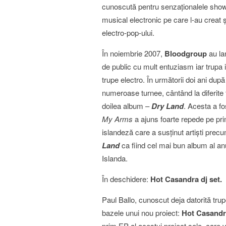
cunoscută pentru senzaţionalele show-u
musical electronic pe care l-au creat 
electro-pop-ului.
În noiembrie 2007,
Bloodgroup
au la
de public cu mult entuziasm iar trupa 
trupe electro. În următorii doi ani după
numeroase turnee, cântând la diferite 
doilea album –
Dry Land
. Acesta a fo
My Arms
a ajuns foarte repede pe prim
islandeză care a susţinut artişti pre
Land
ca fiind cel mai bun album al an
Islanda.
În deschidere:
Hot Casandra dj set.
Paul Ballo, cunoscut deja datorită tru
bazele unui nou proiect:
Hot Casand
prim EP al acestui proiect solo, care va