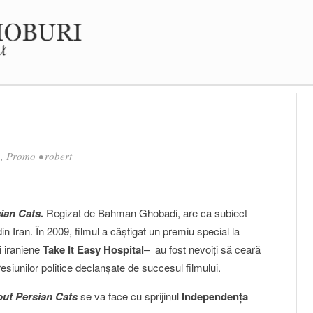
n
,
Promo
•
robert
ian Cats.
Regizat de Bahman Ghobadi, are ca subiect
 Iran. În 2009, filmul a câştigat un premiu special la
i iraniene
Take It Easy Hospital
– au fost nevoiţi să ceară
presiunilor politice declanşate de succesul filmului.
ut Persian Cats
se va face cu sprijinul
Independenţa