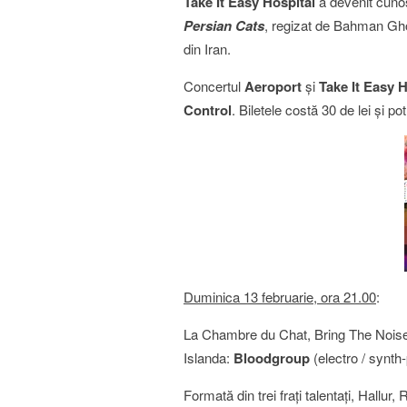
Take It Easy Hospital
a devenit cunosc
Persian Cats
, regizat de Bahman Gh
din Iran.
Concertul
Aeroport
şi
Take It Easy H
Control
. Biletele costă 30 de lei şi p
Duminica 13 februarie, ora 21.00
:
La Chambre du Chat, Bring The Nois
Islanda:
Bloodgroup
(electro / synth
Formată din trei fraţi talentaţi, Hallur,