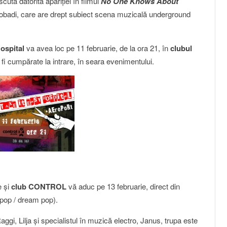
ută datorită apariţiei în filmul
No One Knows About
obadi, care are drept subiect scena muzicală underground
ospital
va avea loc pe 11 februarie, de la ora 21, în
clubul
ot fi cumpărate la intrare, în seara evenimentului.
e şi
club CONTROL
vă aduc pe 13 februarie, direct din
-pop / dream pop).
 Raggi, Lilja şi specialistul în muzică electro, Janus, trupa este