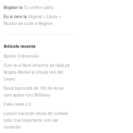
Bogdan
la
Cu ochii-n patru
Eu si zero
la
Virginal + Lăuta =
Muzica de curte a Reginei
Articole recente
Spiritul Crăciunului
Cum le-a făcut Iohannis să râdă pe
Angela Merkel și Ursula von der
Leyen
Noua bancnotă de 100 de lei pe
care apare noul Brătianu
Fake-news 2.0
Lucruri mai puţin ştiute din culisele
celor mai importante uniri ale
românilor