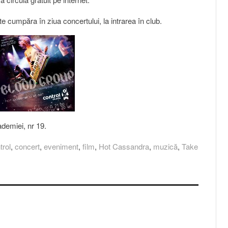
ate cumpăra în ziua concertului, la intrarea în club.
ademiei, nr 19.
trol
,
concert
,
eveniment
,
film
,
Hot Cassandra
,
muzică
,
Take