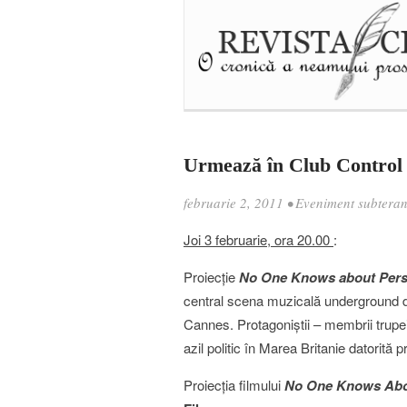
Urmează în Club Control
februarie 2, 2011
•
Eveniment subtera
Joi 3 februarie, ora 20.00
:
Proiecţie
No One Knows about Pers
central scena muzicală underground din
Cannes. Protagoniştii – membrii trupe
azil politic în Marea Britanie datorită 
Proiecţia filmului
No One Knows Abo